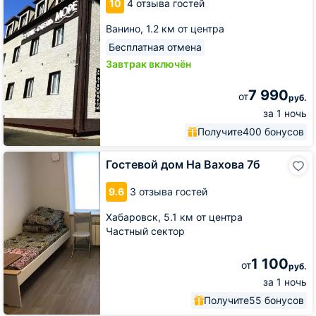
10
4 отзыва гостей
Ванино,
1.2 км от центра
Бесплатная отмена
Завтрак включён
7 990
от
руб.
за 1 ночь
Получите
400 бонусов
Гостевой
Гостевой дом На Вахова 7б
дом
На
9.6
3 отзыва гостей
Вахова
7б
Хабаровск,
5.1 км от центра
Частный сектор
1 100
от
руб.
за 1 ночь
Получите
55 бонусов