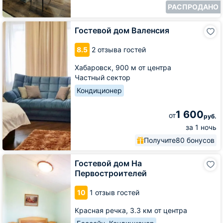
РАСПРОДАНО
Гостевой
Гостевой дом Валенсия
дом
Валенсия
8.5
2 отзыва гостей
Хабаровск,
900 м от центра
Частный сектор
Кондиционер
1 600
от
руб.
за 1 ночь
Получите
80 бонусов
Гостевой
Гостевой дом На
дом
Первостроителей
На
Первостроителей
10
1 отзыв гостей
Красная речка,
3.3 км от центра