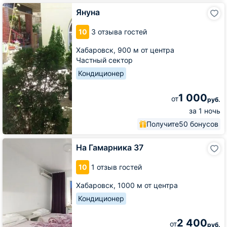
Януна
Януна
10
3 отзыва гостей
Хабаровск,
900 м от центра
Частный сектор
Кондиционер
1 000
от
руб.
за 1 ночь
Получите
50 бонусов
На
На Гамарника 37
Гамарника
37
10
1 отзыв гостей
Хабаровск,
1000 м от центра
Кондиционер
2 400
от
руб.