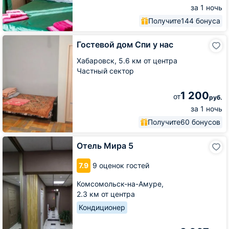
за 1 ночь
Получите
144 бонуса
Гостевой
Гостевой дом Спи у нас
дом
Спи
Хабаровск,
5.6 км от центра
у
Частный сектор
нас
1 200
от
руб.
за 1 ночь
Получите
60 бонусов
Отель
Отель Мира 5
Мира
5
7.9
9 оценок гостей
Комсомольск-на-Амуре,
2.3 км от центра
Кондиционер