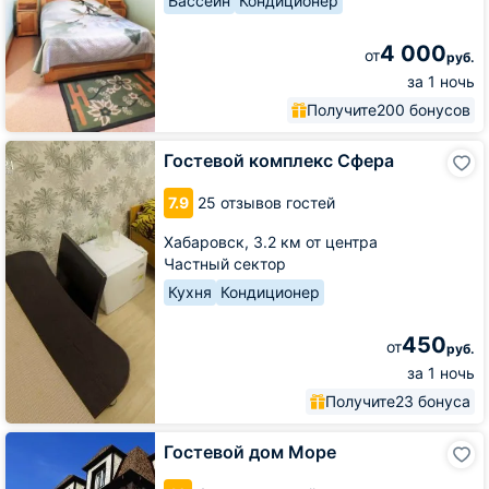
Бассейн
Кондиционер
4 000
от
руб.
за 1 ночь
Получите
200 бонусов
Гостевой
Гостевой комплекс Сфера
комплекс
Сфера
7.9
25 отзывов гостей
Хабаровск,
3.2 км от центра
Частный сектор
Кухня
Кондиционер
450
от
руб.
за 1 ночь
Получите
23 бонуса
Гостевой
Гостевой дом Море
дом
Море