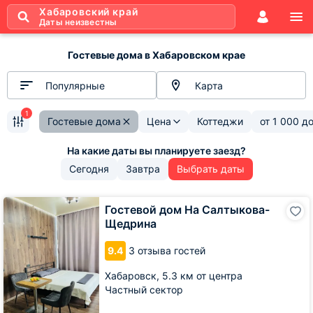
Хабаровский край
Даты неизвестны
Гостевые дома в Хабаровском крае
Популярные
Карта
1
Гостевые дома
Цена
Коттеджи
от
1 000
д
Сегодня
Завтра
Выбрать даты
Гостевой
Гостевой дом На Салтыкова-
дом
Щедрина
На
Салтыкова-
9.4
3 отзыва гостей
Щедрина
Хабаровск,
5.3 км от центра
Частный сектор