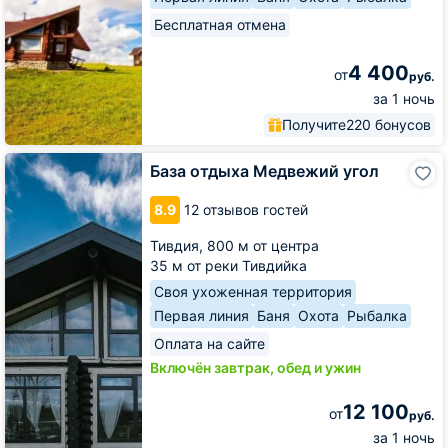
Бесплатная отмена
4 400
от
руб.
за 1 ночь
Получите
220 бонусов
База
База отдыха Медвежий угол
отдыха
Медвежий
8.9
12 отзывов гостей
угол
Тивдия,
800 м от центра
35 м от реки Тивдийка
Своя ухоженная территория
Первая линия
Баня
Охота
Рыбалка
Оплата на сайте
Включён завтрак, обед и ужин
12 100
от
руб.
за 1 ночь