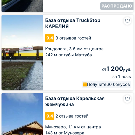
РАСПРОДАНО
База
База отдыха TruckStop
отдыха
КАРЕЛИЯ
TruckStop
КАРЕЛИЯ
9.4
8 отзывов гостей
Кондопога,
3.6 км от центра
242 м от губы Матгуба
1 200
от
руб.
за 1 ночь
Получите
60 бонусов
База
База отдыха Карельская
отдыха
жемчужина
Карельская
жемчужина
9.4
2 отзыва гостей
Мунозеро,
1.1 км от центра
143 м от Мунозера