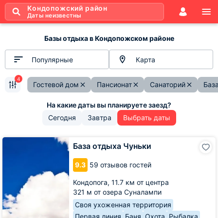
Кондопожский район
Даты неизвестны
Базы отдыха в Кондопожском районе
Популярные
Карта
4
Гостевой дом
Пансионат
Санаторий
Баз
Сегодня
Завтра
Выбрать даты
База
База отдыха Чуньки
отдыха
Чуньки
9.3
59 отзывов гостей
Кондопога,
11.7 км от центра
321 м от озера Суналампи
Своя ухоженная территория
Первая линия
Баня
Охота
Рыбалка