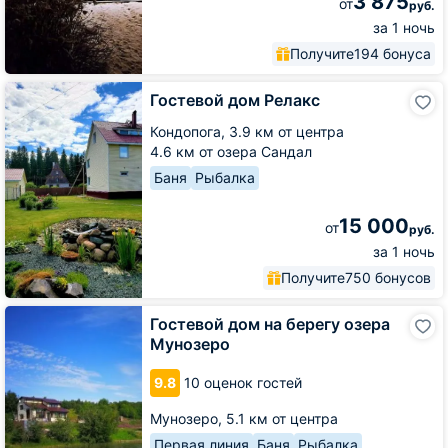
3 875
от
руб.
за 1 ночь
Получите
194 бонуса
Гостевой
Гостевой дом Релакс
дом
Релакс
Кондопога,
3.9 км от центра
4.6 км от озера Сандал
Баня
Рыбалка
15 000
от
руб.
за 1 ночь
Получите
750 бонусов
Гостевой
Гостевой дом на берегу озера
дом
Мунозеро
на
берегу
9.8
10 оценок гостей
озера
Мунозеро
Мунозеро,
5.1 км от центра
Первая линия
Баня
Рыбалка