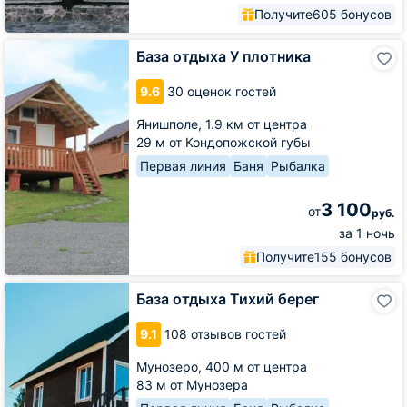
Получите
605 бонусов
База
База отдыха У плотника
отдыха
У
9.6
30 оценок гостей
плотника
Янишполе,
1.9 км от центра
29 м от Кондопожской губы
Первая линия
Баня
Рыбалка
3 100
от
руб.
за 1 ночь
Получите
155 бонусов
База
База отдыха Тихий берег
отдыха
Тихий
9.1
108 отзывов гостей
берег
Мунозеро,
400 м от центра
83 м от Мунозера