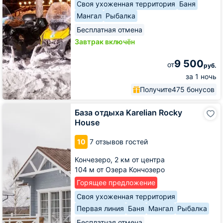
Своя ухоженная территория
Баня
Мангал
Рыбалка
Бесплатная отмена
Завтрак включён
9 500
от
руб.
за 1 ночь
Получите
475 бонусов
База
База отдыха Karelian Rocky
отдыха
House
Karelian
Rocky
10
7 отзывов гостей
House
Кончезеро,
2 км от центра
104 м от Озера Кончозеро
Горящее предложение
Своя ухоженная территория
Первая линия
Баня
Мангал
Рыбалка
Бесплатная отмена