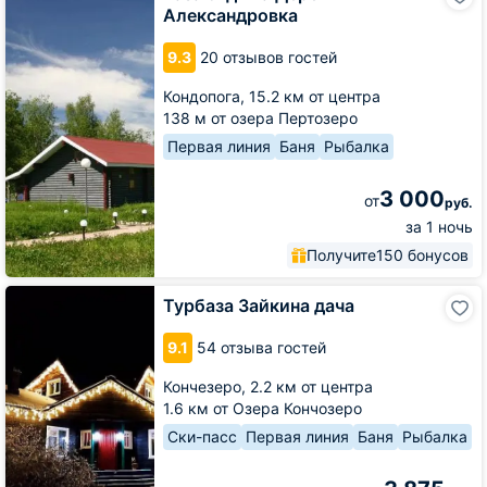
отдыха
Александровка
Деревня
Александровка
9.3
20 отзывов гостей
Кондопога,
15.2 км от центра
138 м от озера Пертозеро
Первая линия
Баня
Рыбалка
3 000
от
руб.
за 1 ночь
Получите
150 бонусов
Турбаза
Турбаза Зайкина дача
Зайкина
дача
9.1
54 отзыва гостей
Кончезеро,
2.2 км от центра
1.6 км от Озера Кончозеро
Ски-пасс
Первая линия
Баня
Рыбалка