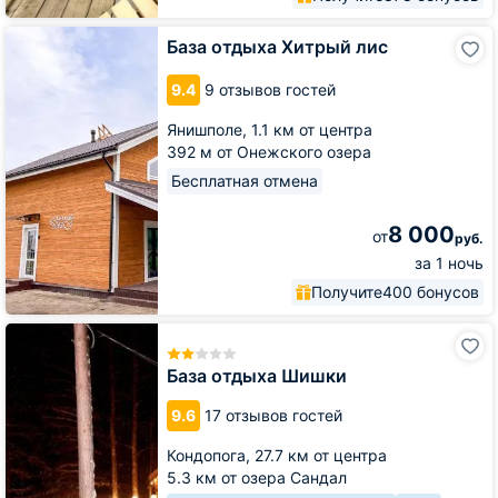
База
База отдыха Хитрый лис
отдыха
Хитрый
9.4
9 отзывов гостей
лис
Янишполе,
1.1 км от центра
392 м от Онежского озера
Бесплатная отмена
8 000
от
руб.
за 1 ночь
Получите
400 бонусов
База
отдыха
Шишки
База отдыха Шишки
9.6
17 отзывов гостей
Кондопога,
27.7 км от центра
5.3 км от озера Сандал