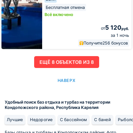
Бесплатная отмена
Всё включено
5 120
от
руб.
за 1 ночь
Получите
256 бонусов
ЕЩË 8 ОБЪЕКТОВ ИЗ 8
НАВЕРХ
Удобный поиск баз отдыха и турбаз на территории
Кондопожского района, Республика Карелия
Лучшие
Недорогие
С бассейном
С баней
Рыбол
Базы отдыха и турбазы в Кондопожском районе: фото