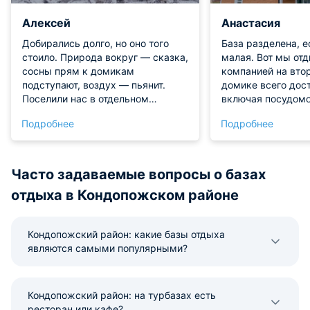
Алексей
Анастасия
Добирались долго, но оно того
База разделена, е
стоило. Природа вокруг — сказка,
малая. Вот мы от
сосны прям к домикам
компанией на втор
подступают, воздух — пьянит.
домике всего дост
Поселили нас в отдельном
включая посудомо
коттедже с огромными окнами,
С территории вых
Подробнее
Подробнее
из-за этого кажется, что ты прямо
можно брать сапы
в лесу находишься. Внутри все
другой спортинве
ладно скроено, чувствуется
Мангальные зоны 
подход. Банька у них своя, на
улице, так и крыт
Часто задаваемые вопросы о базах
дровах, топили дважды — пар
непогоды.
отдыха в Кондопожском районе
отличный, легкий, веники свежие.
На базе тихо, людей немного,
никто не шумит, только снег
Кондопожский район: какие базы отдыха
скрипит.
являются самыми популярными?
Кондопожский район: на турбазах есть
ресторан или кафе?