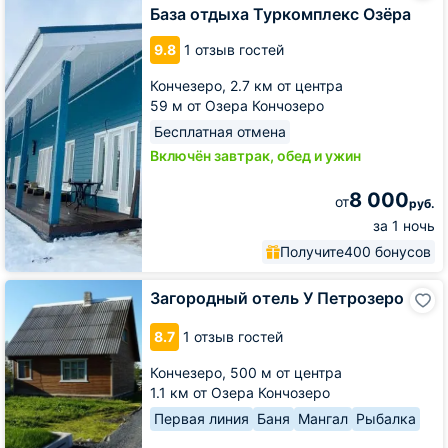
Туркомплекс
База отдыха Туркомплекс Озёра
Озёра
9.8
1 отзыв гостей
Кончезеро,
2.7 км от центра
59 м от Озера Кончозеро
Бесплатная отмена
Включён завтрак, обед и ужин
8 000
от
руб.
за 1 ночь
Получите
400 бонусов
Загородный
Загородный отель У Петрозеро
отель
У
8.7
1 отзыв гостей
Петрозеро
Кончезеро,
500 м от центра
1.1 км от Озера Кончозеро
Первая линия
Баня
Мангал
Рыбалка