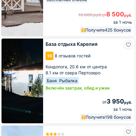
8 500
10 000
руб.
от
руб.
за 1 ночь
Получите
425 бонусов
База
База отдыха Карелия
отдыха
Карелия
10
8 отзывов гостей
Кондопога,
20.6 км от центра
8.1 км от озера Пертозеро
Баня
Рыбалка
Включён завтрак, обед и ужин
3 950
от
руб.
за 1 ночь
Получите
198 бонусов
База
отдыха