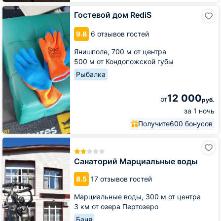
Гостевой
Гостевой дом RediS
дом
RediS
9.8
6 отзывов гостей
Янишполе,
700 м от центра
500 м от Кондопожской губы
Рыбалка
12 000
от
руб.
за 1 ночь
Получите
600 бонусов
Санаторий
Марциальные
воды
Санаторий Марциальные воды
8.5
17 отзывов гостей
Марциальные воды,
300 м от центра
3 км от озера Пертозеро
Баня