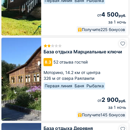
Первая линия
Баня
Рыбалка
4 500
от
руб.
за 1 ночь
Получите
225 бонусов
База
отдыха
Марциальные
База отдыха Марциальные ключи
ключи
8.3
52 отзыва гостей
Моторино,
14.2 км от центра
326 м от озера Раялампи
Первая линия
Баня
Рыбалка
2 900
от
руб.
за 1 ночь
Получите
145 бонусов
База
База отдыха Деревня