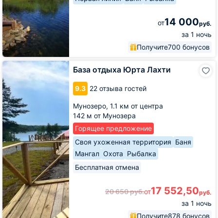
14 000
от
руб.
за 1 ночь
Получите
700 бонусов
База
База отдыха Юрта Лахти
отдыха
Юрта
9.3
22 отзыва гостей
Лахти
Мунозеро,
1.1 км от центра
142 м от Мунозера
Горящее предложение
Своя ухоженная территория
Баня
Мангал
Охота
Рыбалка
Бесплатная отмена
17 552,50
20 650
руб.
от
руб.
за 1 ночь
Получите
878 бонусов