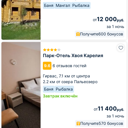
Баня
Мангал
Рыбалка
12 000
от
руб.
за 1 ночь
Получите
600 бонусов
Парк-
Отель
Хвоя
Парк-Отель Хвоя Карелия
Карелия
9.6
6 отзывов гостей
Гирвас,
7.1 км от центра
2.2 км от озера Пальеозеро
Баня
Рыбалка
Завтрак включён
11 400
от
руб.
за 1 ночь
Получите
570 бонусов