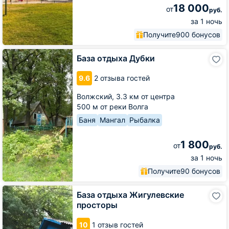
18 000
от
руб.
за 1 ночь
Получите
900 бонусов
База
База отдыха Дубки
отдыха
Дубки
9.6
2 отзыва гостей
Волжский,
3.3 км от центра
500 м от реки Волга
Баня
Мангал
Рыбалка
1 800
от
руб.
за 1 ночь
Получите
90 бонусов
База
База отдыха Жигулевские
отдыха
просторы
Жигулевские
просторы
10
1 отзыв гостей