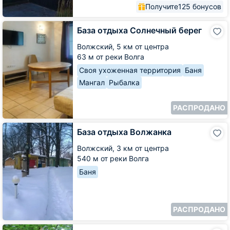
Получите
125 бонусов
База
База отдыха Солнечный берег
отдыха
Солнечный
Волжский,
5 км от центра
берег
63 м от реки Волга
Своя ухоженная территория
Баня
Мангал
Рыбалка
РАСПРОДАНО
База
База отдыха Волжанка
отдыха
Волжанка
Волжский,
3 км от центра
540 м от реки Волга
Баня
РАСПРОДАНО
База