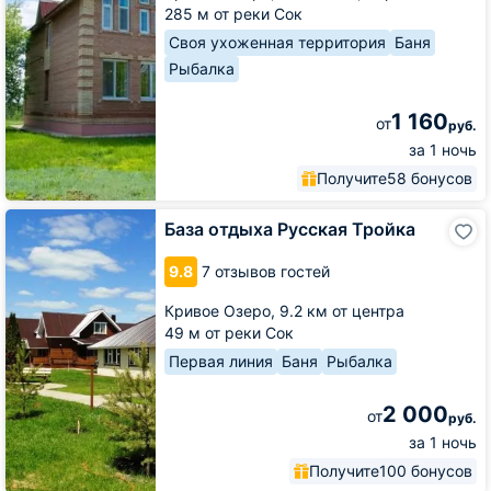
285 м от реки Сок
Своя ухоженная территория
Баня
Рыбалка
1 160
от
руб.
за 1 ночь
Получите
58 бонусов
База
База отдыха Русская Тройка
отдыха
Русская
9.8
7 отзывов гостей
Тройка
Кривое Озеро,
9.2 км от центра
49 м от реки Сок
Первая линия
Баня
Рыбалка
2 000
от
руб.
за 1 ночь
Получите
100 бонусов