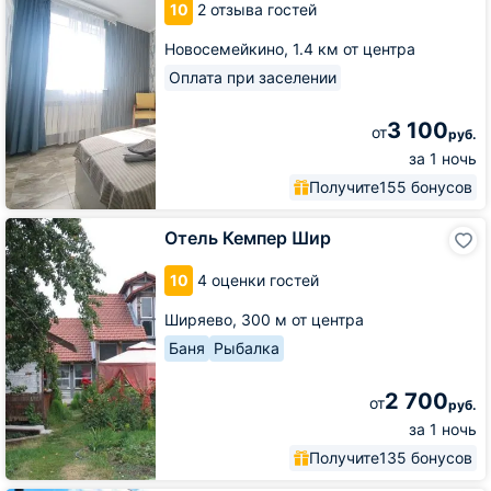
10
2 отзыва гостей
Новосемейкино,
1.4 км от центра
Оплата при заселении
3 100
от
руб.
за 1 ночь
Получите
155 бонусов
Отель
Отель Кемпер Шир
Кемпер
Шир
10
4 оценки гостей
Ширяево,
300 м от центра
Баня
Рыбалка
2 700
от
руб.
за 1 ночь
Получите
135 бонусов