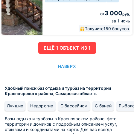
3 000
от
руб.
за 1 ночь
Получите
150 бонусов
ЕЩË 1 ОБЪЕКТ ИЗ 1
НАВЕРХ
Удобный поиск баз отдыха и турбаз на территории
Красноярского района, Самарская область
Лучшие
Недорогие
С бассейном
С баней
Рыбол
Базы отдыха и турбазы в Красноярском районе: фото
территории и домиков с подробным описанием услуг,
отзывами и координатами на карте. Для вас всегда