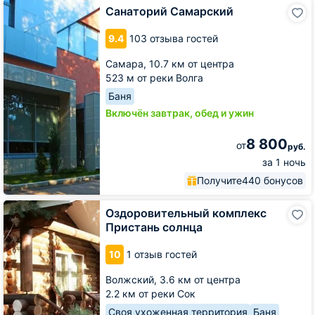
Санаторий
Санаторий Самарский
Самарский
9.4
103 отзыва гостей
Самара,
10.7 км от центра
523 м от реки Волга
Баня
Включён завтрак, обед и ужин
8 800
от
руб.
за 1 ночь
Получите
440 бонусов
Оздоровительный
Оздоровительный комплекс
комплекс
Пристань солнца
Пристань
солнца
10
1 отзыв гостей
Волжский,
3.6 км от центра
2.2 км от реки Сок
Своя ухоженная территория
Баня