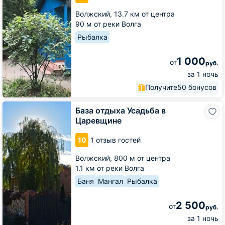
Волжский,
13.7 км от центра
90 м от реки Волга
Рыбалка
1 000
от
руб.
за 1 ночь
Получите
50 бонусов
База
База отдыха Усадьба в
отдыха
Царевщине
Усадьба
в
10
1 отзыв гостей
Царевщине
Волжский,
800 м от центра
1.1 км от реки Волга
Баня
Мангал
Рыбалка
2 500
от
руб.
за 1 ночь