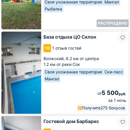
Своя ухоженная территория
Мангал
Рыбалка
РАСПРОДАНО
База
База отдыха ЦО Склон
отдыха
ЦО
10
1 отзыв гостей
Склон
Волжский,
6.2 км от центра
1.2 км от реки Сок
Своя ухоженная территория
Ски-пасс
Мангал
5 500
от
руб.
за 1 ночь
Получите
275 бонусов
Гостевой
Гостевой дом Барбарис
дом
Барбарис