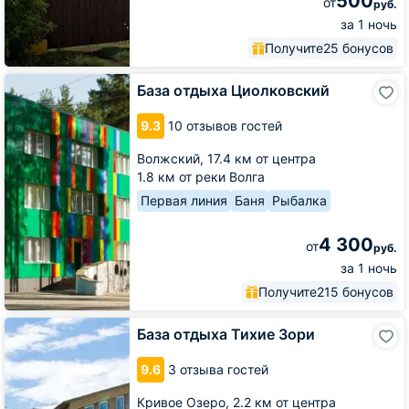
500
от
руб.
за 1 ночь
Получите
25 бонусов
База
База отдыха Циолковский
отдыха
Циолковский
9.3
10 отзывов гостей
Волжский,
17.4 км от центра
1.8 км от реки Волга
Первая линия
Баня
Рыбалка
4 300
от
руб.
за 1 ночь
Получите
215 бонусов
База
База отдыха Тихие Зори
отдыха
Тихие
9.6
3 отзыва гостей
Зори
Кривое Озеро,
2.2 км от центра