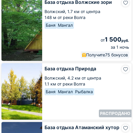
База отдыха Волжские зори
отдыха
Волжские
Волжский,
1.7 км от центра
зори
148 м от реки Волга
Баня
Мангал
1 500
от
руб.
за 1 ночь
Получите
75 бонусов
База
База отдыха Природа
отдыха
Природа
Волжский,
4.2 км от центра
1.1 км от реки Волга
Баня
Мангал
Рыбалка
РАСПРОДАНО
База
База отдыха Атаманский хутор
отдыха