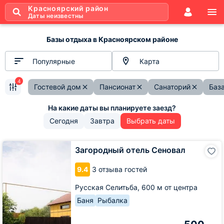
Красноярский район
Даты неизвестны
Базы отдыха в Красноярском районе
Популярные
Карта
4
Гостевой дом
Пансионат
Санаторий
Баз
Сегодня
Завтра
Выбрать даты
Загородный
Загородный отель Сеновал
отель
Сеновал
9.4
3 отзыва гостей
Русская Селитьба,
600 м от центра
Баня
Рыбалка