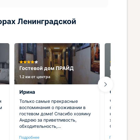
орах Ленинградской
Гостевой дом ПРАЙД
Гостевой д
1.2 км от центра
1.1 км от центра
Ирина
Oksana
м
Только самые прекрасные
Чистый госте
воспоминания о проживании в
города, предо
гостевом доме! Спасибо хозяину
кофе, сахар. 
Андрею за приветливость,
холодильник,
обходительность,
Очень большая
внимательность! Завтраки
2 душевой. О
Подробнее
Подробнее
вкусные, питательные. Для гостей
было. С удов