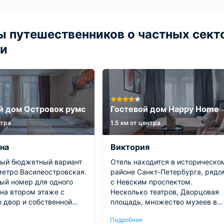
 путешественников о частных сект
ти
й дом Островок румс
Гостевой дом Happy Home
нтра
1.5 км от центра
на
Виктория
ый бюджетный вариант
Отель находится в историческо
метро Василеостровская.
районе Санкт-Петербурга, рядом
ый номер для одного
с Невским проспектом.
 на втором этаже с
Несколько театров, Дворцовая
о двор и собственной
площадь, множество музеев в
мнатой. Кровать
шаговой доступности. В отеле 3
Подробнее
белье белоснежное. Есть
комнаты, кухня, туалетная