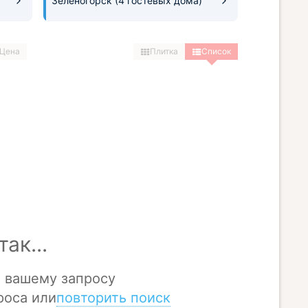
Зеленогорск
(4 гостевых дома)
Цена
Плитка
Список