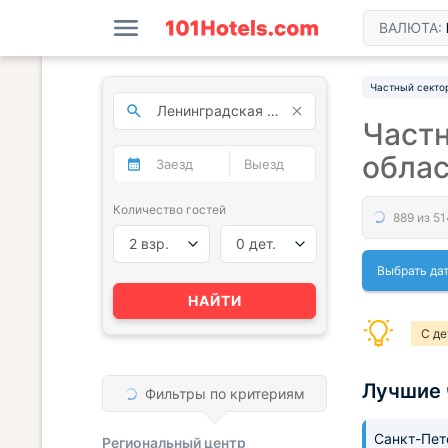
ВАЛЮТА:
Частный секто
Частн
обла
Количество гостей
2 взр.
0 дет.
Выбрать да
НАЙТИ
С д
Лучшие 
Фильтры по критериям
Санкт-Пет
Региональный центр