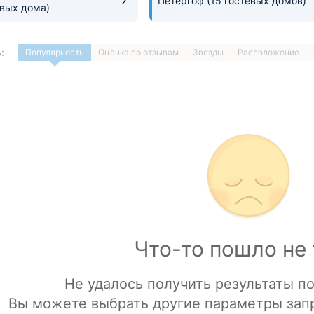
Петергоф
(15 гостевых домов)
евых дома)
:
Популярность
Оценка по отзывам
Звезды
Расположение
1
…
ДАЛЕЕ »
Загрузка отелей