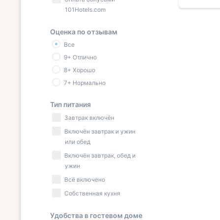
и
общая ку
101Hotels.com
ратор
необходи
имная.
вход, над
Оценка по отзывам
ещё
справа. Б
Все
будет туа
этом в от
9+ Отлично
висел пус
8+ Хорошо
душе отли
7+ Нормально
перебоев
полность
Тип питания
Завтрак включён
Включён завтрак и ужин
или обед
Включён завтрак, обед и
ужин
Всё включено
Собственная кухня
Удобства в гостевом доме