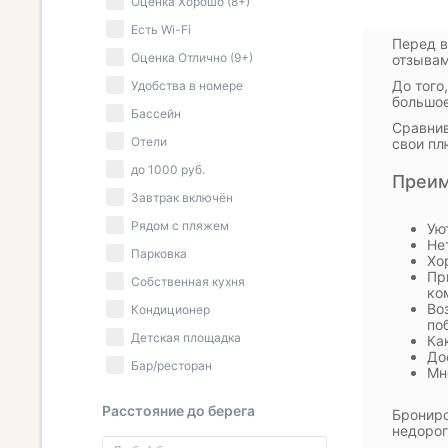
Оценка Хорошо (8+)
Есть Wi-Fi
Перед в
Оценка Отлично (9+)
отзывам
До того
Удобства в номере
большое
Бассейн
Сравнив
Отели
свои пл
до
1000
руб.
Преим
Завтрак включён
Рядом с пляжем
Ую
Не
Парковка
Хо
Пр
Собственная кухня
ко
Во
Кондиционер
по
Детская площадка
Ка
До
Бар/ресторан
Мн
Расстояние до берега
Брониро
недорог