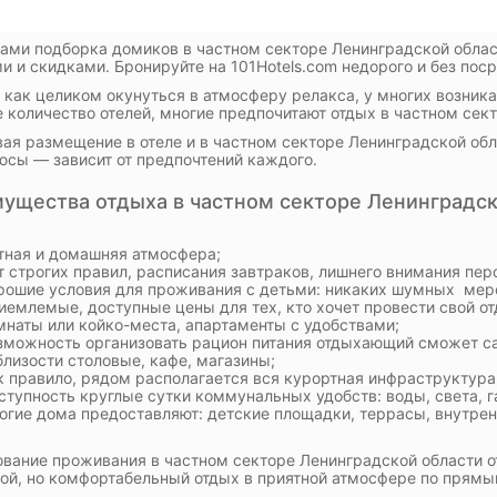
ами подборка домиков в частном секторе Ленинградской облас
и и скидками. Бронируйте на 101Hotels.com недорого и без пос
, как целиком окунуться в атмосферу релакса, у многих возник
 количество отелей, многие предпочитают отдых в частном сек
ая размещение в отеле и в частном секторе Ленинградской обла
юсы — зависит от предпочтений каждого.
ущества отдыха в частном секторе Ленинградск
тная и домашняя атмосфера;
т строгих правил, расписания завтраков, лишнего внимания пер
рошие условия для проживания с детьми: никаких шумных меро
иемлемые, доступные цены для тех, кто хочет провести свой о
мнаты или койко-места, апартаменты с удобствами;
зможность организовать рацион питания отдыхающий сможет са
близости столовые, кафе, магазины;
к правило, рядом располагается вся курортная инфраструктура,
ступность круглые сутки коммунальных удобств: воды, света, га
огие дома предоставляют: детские площадки, террасы, внутрен
вание проживания в частном секторе Ленинградской области от
ой, но комфортабельный отдых в приятной атмосфере по прямы