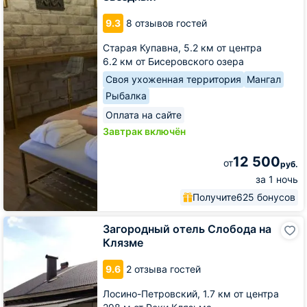
Звездный
9.3
8 отзывов гостей
Старая Купавна,
5.2 км от центра
6.2 км от Бисеровского озера
Своя ухоженная территория
Мангал
Рыбалка
Оплата на сайте
Завтрак включён
12 500
от
руб.
за 1 ночь
Получите
625 бонусов
Загородный
Загородный отель Слобода на
отель
Клязме
Слобода
на
9.6
2 отзыва гостей
Клязме
Лосино-Петровский,
1.7 км от центра