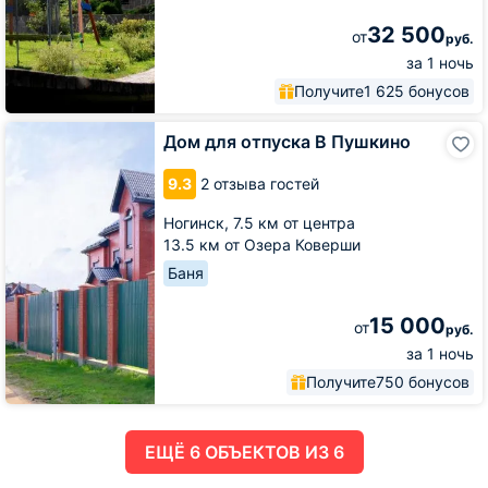
32 500
от
руб.
за 1 ночь
Получите
1 625 бонусов
Дом
Дом для отпуска В Пушкино
для
отпуска
9.3
2 отзыва гостей
В
Пушкино
Ногинск,
7.5 км от центра
13.5 км от Озера Коверши
Баня
15 000
от
руб.
за 1 ночь
Получите
750 бонусов
ЕЩË 6 ОБЪЕКТОВ ИЗ 6