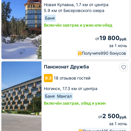
Новая Купавна,
1.7 км от центра
5.9 км от Бисеровского озера
Баня
Включён завтрак и ужин или обед
19 800
от
руб.
за 1 ночь
Получите
990 бонусов
Пансионат
Пансионат Дружба
Дружба
9.3
18 отзывов гостей
Ногинск,
17.3 км от центра
Баня
Мангал
Включён завтрак, обед и ужин
2 500
от
руб.
за 1 ночь