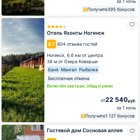
за 1 ночь
Получите
395 бонусов
Отель
Яхонты
Ногинск
Отель Яхонты Ногинск
8.7
804 отзыва гостей
Ногинск,
6.6 км от центра
38 м от Озера Коверши
Баня
Мангал
Рыбалка
Бесплатная отмена
Включён завтрак, обед и ужин
22 540
от
руб.
за 1 ночь
Получите
1 127 бонусов
Гостевой
Гостевой дом Сосновая аллея
дом
Сосновая