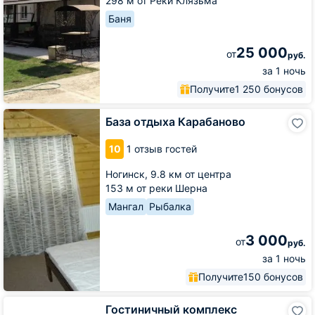
298 м от Реки Клязьма
Баня
25 000
от
руб.
за 1 ночь
Получите
1 250 бонусов
База
База отдыха Карабаново
отдыха
Карабаново
10
1 отзыв гостей
Ногинск,
9.8 км от центра
153 м от реки Шерна
Мангал
Рыбалка
3 000
от
руб.
за 1 ночь
Получите
150 бонусов
Гостиничный
Гостиничный комплекс
комплекс