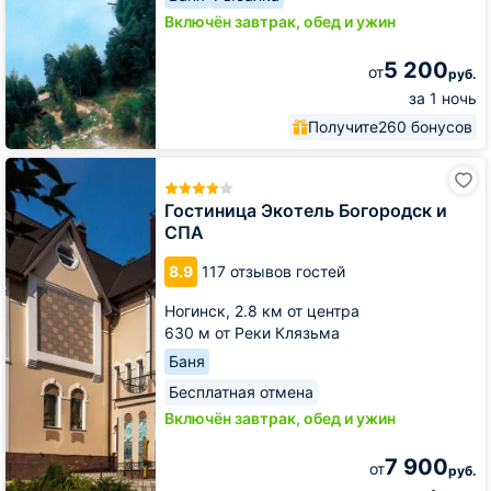
Включён завтрак, обед и ужин
5 200
от
руб.
за 1 ночь
Получите
260 бонусов
Гостиница
Экотель
Богородск
Гостиница Экотель Богородск и
и
СПА
СПА
8.9
117 отзывов гостей
Ногинск,
2.8 км от центра
630 м от Реки Клязьма
Баня
Бесплатная отмена
Включён завтрак, обед и ужин
7 900
от
руб.