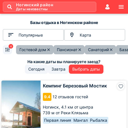
Ногинский район
Даты неизвестны
Базы отдыха в Ногинском районе
Популярные
Карта
4
Гостевой дом
Пансионат
Санаторий
Баз
Сегодня
Завтра
Выбрать даты
Кемпинг
Кемпинг Березовый Мостик
Березовый
Мостик
9.4
12 отзывов гостей
Ногинск,
4.1 км от центра
739 м от Реки Клязьма
Первая линия
Мангал
Рыбалка