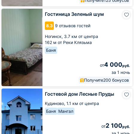
Получите
125 бонусов
Гостиница
Гостиница Зеленый шум
Зеленый
шум
8.3
9 отзывов гостей
Ногинск,
3.7 км от центра
162 м от Реки Клязьма
Баня
4 000
от
руб.
за 1 ночь
Получите
200 бонусов
Гостевой
Гостевой дом Лесные Пруды
дом
Лесные
Кудиново,
1.1 км от центра
Пруды
Баня
Мангал
2 100
от
руб.
за 1 ночь