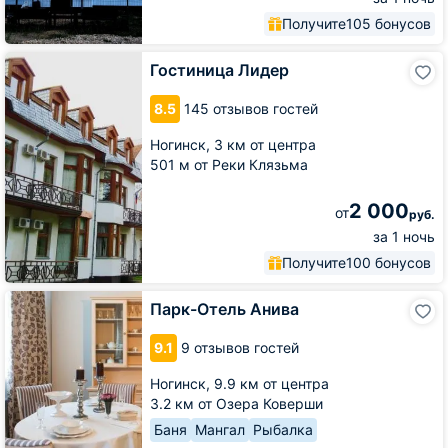
Получите
105 бонусов
Гостиница
Гостиница Лидер
Лидер
8.5
145 отзывов гостей
Ногинск,
3 км от центра
501 м от Реки Клязьма
2 000
от
руб.
за 1 ночь
Получите
100 бонусов
Парк-
Парк-Отель Анива
Отель
Анива
9.1
9 отзывов гостей
Ногинск,
9.9 км от центра
3.2 км от Озера Коверши
Баня
Мангал
Рыбалка