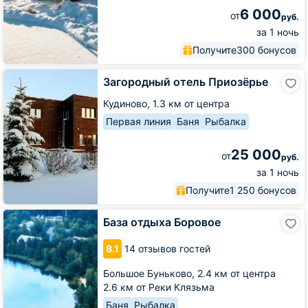
6 000
от
руб.
за 1 ночь
Получите
300 бонусов
Загородный
Загородный отель Приозёрье
отель
Приозёрье
Кудиново,
1.3 км от центра
Первая линия
Баня
Рыбалка
25 000
от
руб.
за 1 ночь
Получите
1 250 бонусов
База
База отдыха Боровое
отдыха
Боровое
8.1
14 отзывов гостей
Большое Буньково,
2.4 км от центра
2.6 км от Реки Клязьма
Баня
Рыбалка