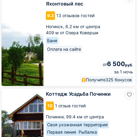
Яхонтовый лес
Яхонтовый
лес
9.3
13 отзывов гостей
Ногинск,
6.2 км от центра
409 м от Озера Коверши
Баня
Оплата на сайте
6 500
от
руб.
за 1 ночь
Получите
325 бонусов
Коттедж
Коттедж Усадьба Починки
Усадьба
Починки
10
1 отзыв гостей
Починки,
99.4 км от центра
Своя ухоженная территория
Первая линия
Рыбалка