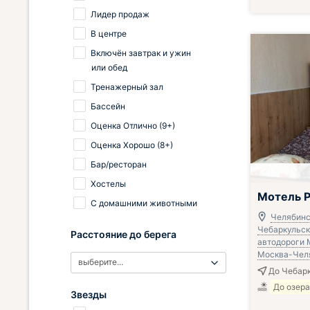
Лидер продаж
В центре
Включён завтрак и ужин
или обед
Тренажерный зал
Бассейн
Оценка Отлично (9+)
Оценка Хорошо (8+)
Бар/ресторан
Хостелы
Мотель Р
С домашними животными
Челябинс
Чебаркульски
Расстояние до берега
автодороги 
Москва-Чел
выберите...
До Чебарк
До озера
Звезды