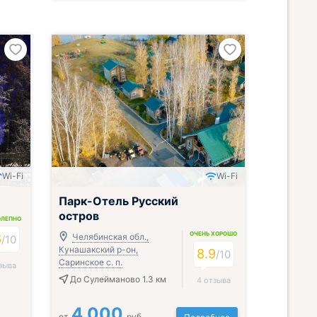
Wi-Fi
Wi-Fi
Парк-Отель Русский
остров
ОЛЕПНО
ОЧЕНЬ ХОРОШО
6
Челябинская обл.,
/
10
Кунашакский р-он,
8.9
/
10
Саринское с. п.
зыва
До Сулейманово 1.3 км
4 отзыва
4 000
от
руб.