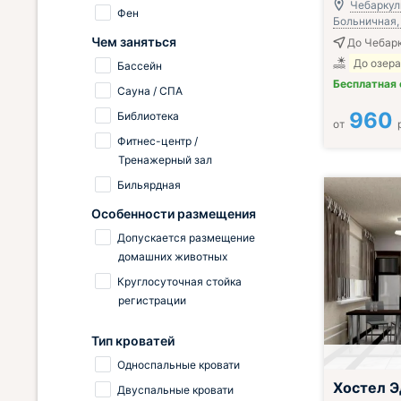
Чебаркуль
Фен
Больничная, 
Чем заняться
До Чебарк
До озера
Бассейн
Бесплатная
Сауна / СПА
960
Библиотека
от
Фитнес-центр /
Тренажерный зал
Бильярдная
Особенности размещения
Допускается размещение
домашних животных
Круглосуточная стойка
регистрации
Тип кроватей
Односпальные кровати
Хостел Э
Двуспальные кровати