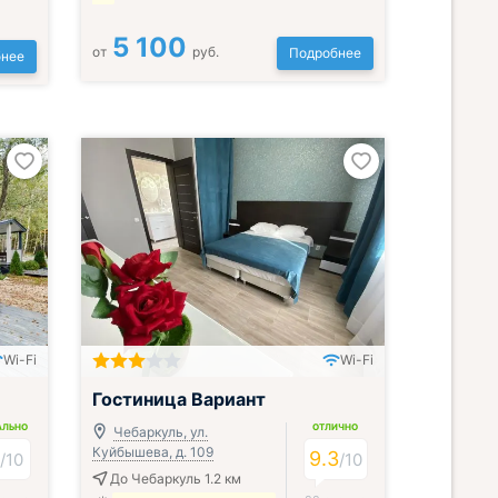
5 100
от
руб.
Подробнее
нее
Wi-Fi
Wi-Fi
Гостиница Вариант
АЛЬНО
ОТЛИЧНО
Чебаркуль, ул.
Куйбышева, д. 109
9
9.3
/
10
/
10
До Чебаркуль 1.2 км