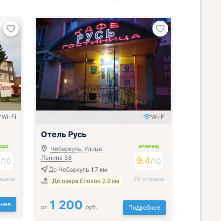
Wi-Fi
Wi-Fi
Отель Русь
ОШО
ОТЛИЧНО
Чебаркуль, Улица
Ленина 38
7
9.4
/
10
/
10
До Чебаркуль 1.7 км
зывов
29 отзывов
До озера Еловое 2.9 км
1 200
нее
от
руб.
Подробнее