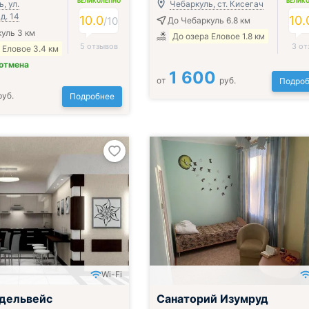
ВЕЛИКОЛЕПНО
ВЕЛИК
, ул.
Чебаркуль, ст. Кисегач
д. 14
10.0
10.
/
10
До Чебаркуль 6.8 км
уль 3 км
До озера Еловое 1.8 км
5 отзывов
3 от
 Еловое 3.4 км
 отмена
1 600
от
руб.
Подроб
руб.
Подробнее
Wi-Fi
дельвейс
Санаторий Изумруд