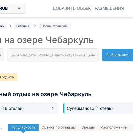
RUB
ДОБАВИТЬ ОБЪЕКТ РАЗМЕЩЕНИЯ
сии
Регионы
Озеро Чебаркуль
 на озере Чебаркуль
Выбрать даты
 отдыха
ный отдых на озере Чебаркуль
ь
(16 отелей)
Сулейманово
(1 отель)
:
Популярность
Оценка по отзывам
Звезды
Расположение