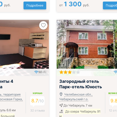
0
1 300
руб.
от
руб.
Подробнее
Подроб
Wi-Fi
Включён завтрак и ужин или обед
енты 4
Загородный отель
а
Парк-отель Юность
ХОРОШО
ВЕЛИК
ь, территория
Челябинская обл.,
основая Горка,
Чебаркульский г.о.
8.7
9.
/
10
До Чебаркуль 7 км
уль 6.6 км
32 отзыва
12 от
До озера Чебаркуль 91
а Большой
м