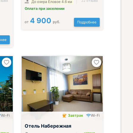
тзыва
22 отзыва
До озера Еловое 4.6 км
Оплата при заселении
4 900
от
руб.
Подробнее
нее
Wi-Fi
Завтрак
Wi-Fi
Завтрак включён
Отель Набережная