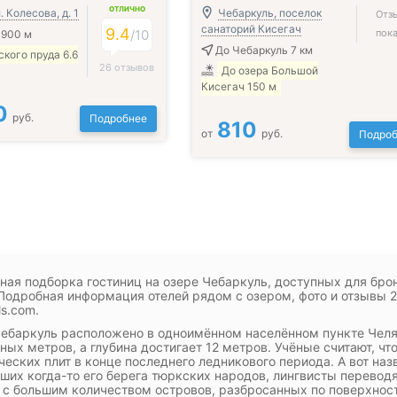
ОТЛИЧНО
. Колесова, д. 1
Чебаркуль, поселок
Отз
санаторий Кисегач
9.4
/
10
пока
 900 м
До Чебаркуль 7 км
кого пруда 6.6
26 отзывов
До озера Большой
Кисегач 150 м
0
руб.
Подробнее
810
от
руб.
Подроб
ная подборка гостиниц на озере Чебаркуль, доступных для бро
Подробная информация отелей рядом с озером, фото и отзывы 2
ls.com.
ебаркуль расположено в одноимённом населённом пункте Челяб
ных метров, а глубина достигает 12 метров. Учёные считают, ч
ческих плит в конце последнего ледникового периода. А вот наз
ших когда-то его берега тюркских народов, лингвисты переводят
 с большим количеством островов, разбросанных по поверхнос