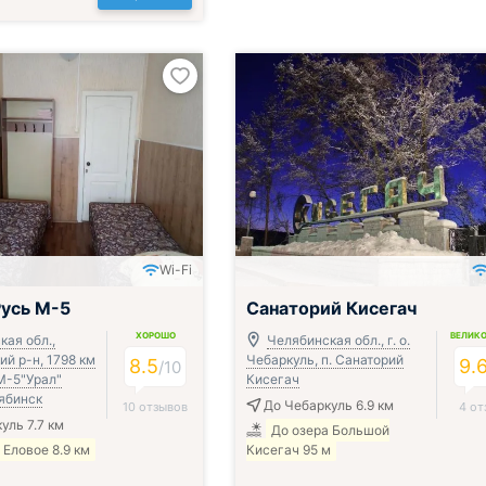
Wi-Fi
усь М-5
Санаторий Кисегач
ХОРОШО
ВЕЛИК
кая обл.,
Челябинская обл., г. о.
й р-н, 1798 км
Чебаркуль, п. Санаторий
8.5
9.
/
10
М-5"Урал"
Кисегач
ябинск
До Чебаркуль 6.9 км
10 отзывов
4 от
уль 7.7 км
До озера Большой
 Еловое 8.9 км
Кисегач 95 м