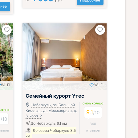
Подробнее
нее
Wi-Fi
Wi-Fi
Включён завтрак, обед и ужин
Семейный курорт Утес
ОЧЕНЬ ХОРОШО
Чебаркуль, оз. Большой
Кисегач, ул. Межозерная, д.
ОЛЕПНО
9.1
/
10
6, корп. 2
8
/
10
До Чебаркуль 6.1 км
340
зывов
До озера Чебаркуль 3.5
отзывов
км