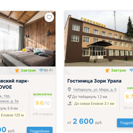
Завтрак
Wi-Fi
Завтрак
чён
Завтрак включён
вский парк-
Гостиница Зори Урала
LOVOE
ХОР
Чебаркуль, ул. Мира, д. 6
ВЕЛИКОЛЕПНО
, тер.
8.
До Чебаркуль 1.2 км
овое, д. 5а
9.6
/
10
До озера Еловое 3.1 км
55 от
уль 5.9 км
415 отзывов
 Еловое 125 м
2 600
от
руб.
Подроб
00
руб.
Подробнее