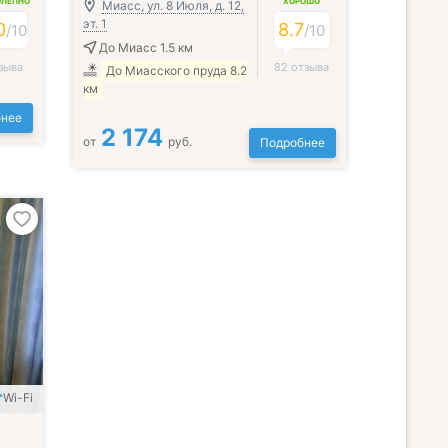
ОЛЕПНО
ХОРОШО
Миасс, ул. 8 Июля, д. 12,
эт. 1
0
8.7
/
10
/
10
До Миасс 1.5 км
зыва
82 отзыва
До Миасского пруда 8.2
км
нее
2 174
от
руб.
Подробнее
Wi-Fi