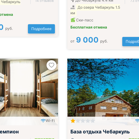
До Чебаркуль 4.4 км
14 отзывов
73 о
 Чебаркуль
До озера Чебаркуль 1.5
км
 отмена
Ски-пасс
0
Бесплатная отмена
руб.
Подробнее
9 000
от
руб.
Подроб
Wi-Fi
Включён завтрак, обед и ужин
Чемпион
База отдыха Чебаркуль