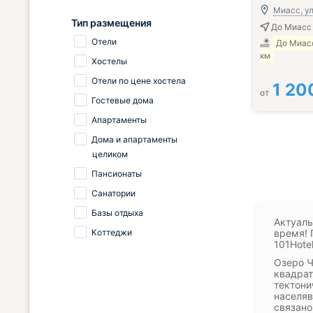
Миасс, ул
Тип размещения
До Миасс
Отели
До Миасс
км
Хостелы
Отели по цене хостела
1 20
от
Гостевые дома
Апартаменты
Дома и апартаменты
целиком
Пансионаты
Санатории
Базы отдыха
Актуаль
Коттеджи
время! 
101Hote
Озеро Ч
квадрат
тектони
населяв
связано