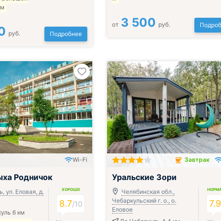
км
3 500
от
руб.
Подроб
0
руб.
Подробнее
Wi-Fi
Завтрак
ак, обед и ужин
Завтрак включён
ыха Родничок
Уральские Зори
ХОРОШО
НОРМ
, ул. Еловая, д.
Челябинская обл.,
Чебаркульский г. о., о.
8.7
7.
/
10
Еловое
уль 6 км