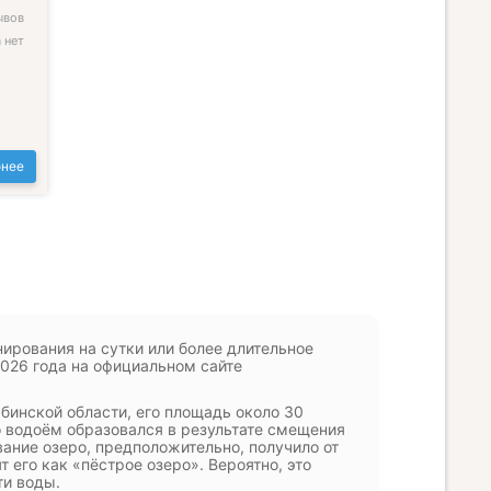
ывов
 нет
нее
нирования на сутки или более длительное
026 года на официальном сайте
инской области, его площадь около 30
то водоём образовался в результате смещения
вание озеро, предположительно, получило от
 его как «пёстрое озеро». Вероятно, это
ти воды.