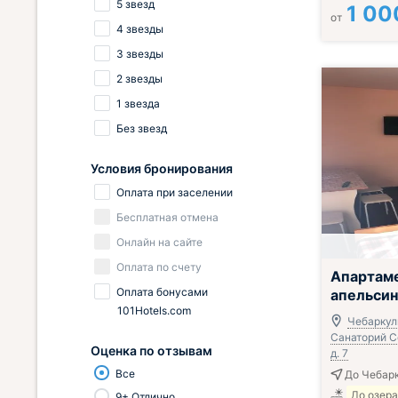
5 звезд
1 00
от
4 звезды
3 звезды
2 звезды
1 звезда
Без звезд
Условия бронирования
Оплата при заселении
Бесплатная отмена
Онлайн на сайте
Оплата по счету
Апартам
Оплата бонусами
апельсин
101Hotels.com
Чебаркул
Санаторий С
Оценка по отзывам
д. 7
Все
До Чебарк
До озер
9+ Отлично