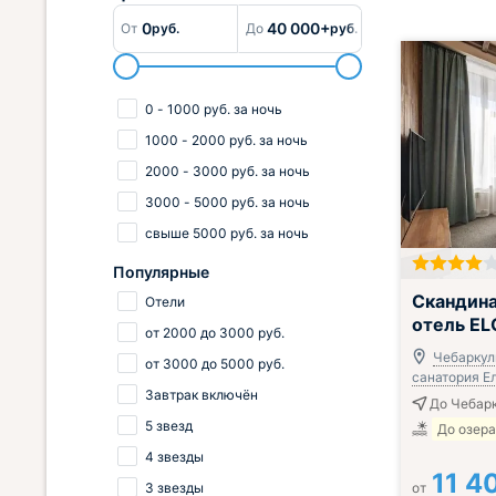
0
40 000+
От
руб.
До
руб.
0
-
1000
руб.
за ночь
1000
-
2000
руб.
за ночь
2000
-
3000
руб.
за ночь
3000
-
5000
руб.
за ночь
свыше
5000
руб.
за ночь
Популярные
Завтрак вклю
Скандина
Отели
отель E
от
2000
до
3000
руб.
Чебаркуль
от
3000
до
5000
руб.
санатория Ел
Завтрак включён
До Чебарк
5 звезд
До озера
4 звезды
11 4
3 звезды
от