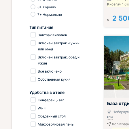
Кисегач 1.6 
8+ Хорошо
7+ Нормально
2 50
от
Тип питания
Завтрак включён
Включён завтрак и ужин
или обед
Включён завтрак, обед и
ужин
Всё включено
Собственная кухня
Удобства в отеле
Конференц-зал
Включён завтр
База отд
Wi-Fi
Чебаркуль
Обеденный стол
62а
До Чебарк
Микроволновая печь