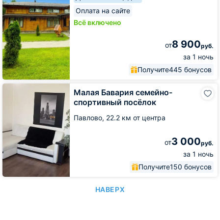
Оплата на сайте
Всё включено
8 900
от
руб.
за 1 ночь
Получите
445 бонусов
Малая
Малая Бавария семейно-
Бавария
спортивный посёлок
семейно-
спортивный
Павлово,
22.2 км от центра
посёлок
3 000
от
руб.
за 1 ночь
Получите
150 бонусов
НАВЕРХ