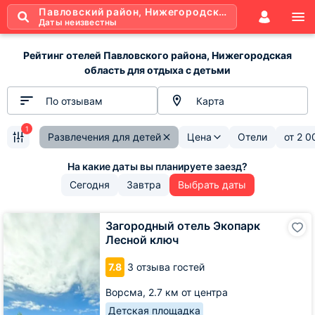
Павловский район, Нижегородская область
Даты неизвестны
Рейтинг отелей Павловского района, Нижегородская
область для отдыха с детьми
По отзывам
Карта
1
Развлечения для детей
Цена
Отели
от
2 0
Сегодня
Завтра
Выбрать даты
Загородный
Загородный отель Экопарк
отель
Лесной ключ
Экопарк
Лесной
7.8
3 отзыва гостей
ключ
Ворсма,
2.7 км от центра
Детская площадка