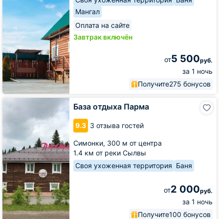
Мангал
Оплата на сайте
Завтрак включён
5 500
от
руб.
за 1 ночь
Получите
275 бонусов
База
База отдыха Парма
отдыха
Парма
9.3
3 отзыва гостей
Симонки,
300 м от центра
1.4 км от реки Сылвы
Своя ухоженная территория
Баня
2 000
от
руб.
за 1 ночь
Получите
100 бонусов