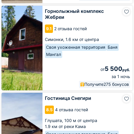
Горнолыжный
Горнолыжный комплекс
комплекс
Жебреи
Жебреи
9.1
2 отзыва гостей
Симонки,
1.6 км от центра
Своя ухоженная территория
Баня
Мангал
5 500
от
руб.
за 1 ночь
Получите
275 бонусов
Гостиница
Гостиница Снегири
Снегири
8.5
4 отзыва гостей
Глушата,
100 м от центра
1.9 км от реки Кама