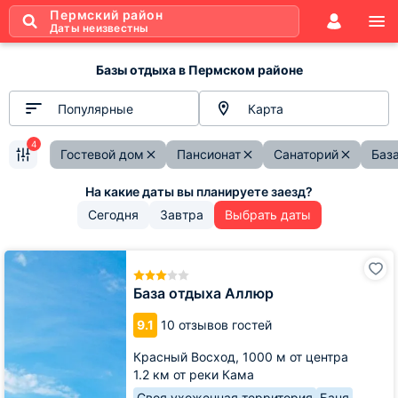
Пермский район
Даты неизвестны
Базы отдыха в Пермском районе
Популярные
Карта
4
Гостевой дом
Пансионат
Санаторий
Баз
Сегодня
Завтра
Выбрать даты
База
отдыха
Аллюр
База отдыха Аллюр
9.1
10 отзывов гостей
Красный Восход,
1000 м от центра
1.2 км от реки Кама
Своя ухоженная территория
Баня