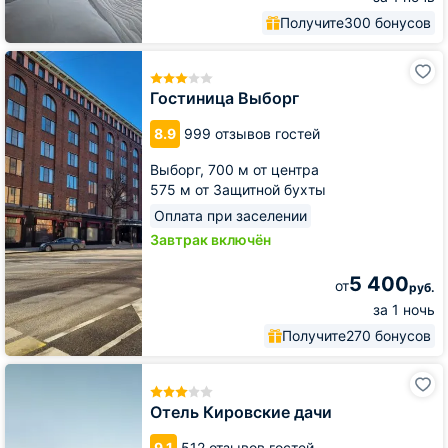
Получите
300 бонусов
Гостиница
Выборг
Гостиница Выборг
8.9
999 отзывов гостей
Выборг,
700 м от центра
575 м от Защитной бухты
Оплата при заселении
Завтрак включён
5 400
от
руб.
за 1 ночь
Получите
270 бонусов
Отель
Кировские
дачи
Отель Кировские дачи
9.1
512 отзывов гостей