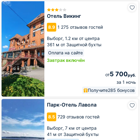
Отель
Викинг
Отель Викинг
8.9
1 275 отзывов гостей
Выборг,
1.2 км от центра
361 м от Защитной бухты
Оплата на сайте
Завтрак включён
5 700
от
руб.
за 1 ночь
Получите
285 бонусов
Парк-
Парк-Отель Лавола
Отель
Лавола
8.5
729 отзывов гостей
Выборг,
7 км от центра
41 м от Защитной бухты