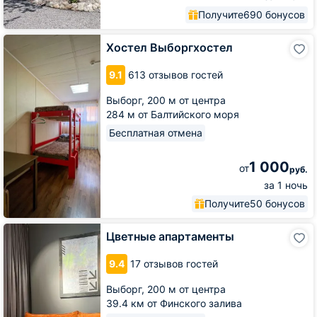
Получите
690 бонусов
Хостел
Хостел Выборгхостел
Выборгхостел
9.1
613 отзывов гостей
Выборг,
200 м от центра
284 м от Балтийского моря
Бесплатная отмена
1 000
от
руб.
за 1 ночь
Получите
50 бонусов
Цветные
Цветные апартаменты
апартаменты
9.4
17 отзывов гостей
Выборг,
200 м от центра
39.4 км от Финского залива