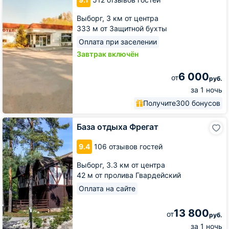
Выборг,
3 км от центра
333 м от Защитной бухты
Оплата при заселении
Завтрак включён
6 000
от
руб.
за 1 ночь
Получите
300 бонусов
База
База отдыха Фрегат
отдыха
Фрегат
9.4
106 отзывов гостей
Выборг,
3.3 км от центра
42 м от пролива Гвардейский
Оплата на сайте
13 800
от
руб.
за 1 ночь