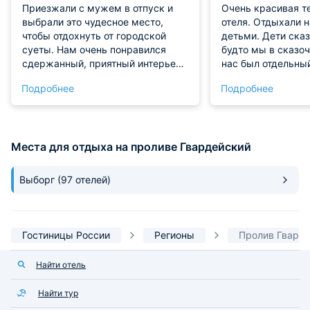
Приезжали с мужем в отпуск и
Очень красивая т
выбрали это чудесное место,
отеля. Отдыхали 
чтобы отдохнуть от городской
детьми. Дети сказ
суеты. Нам очень понравился
будто мы в сказоч
сдержанный, приятный интерьер,
нас был отдельны
тишина по вечерам и комфортный
чисто, уютно. Осо
Подробнее
Подробнее
матрас, на котором мы
отметить потряса
великолепно высыпались.
Но атмосферная, 
Персонал невероятно вежливый и
уютная. Девушка 
отзывчивый, всегда готовы
очень вежливая и
Места для отдыха на проливе Гвардейский
помочь по любому вопросу.
Обязательно прие
Отдых получился по-настоящему
раз!
душевным и расслабляющим,
Выборг
(97 отелей)
рекомендую.
Гостиницы России
Регионы
Пролив Гвард
Найти отель
Найти тур