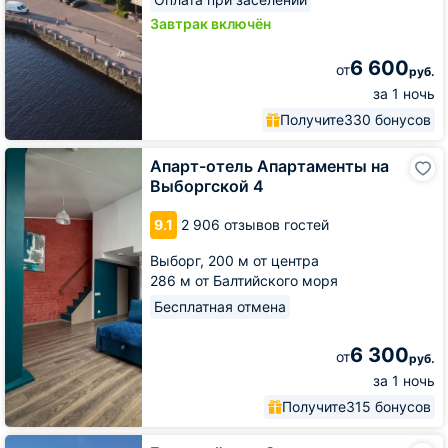
Завтрак включён
6 600
от
руб.
за 1 ночь
Получите
330 бонусов
Апарт-
Апарт-отель Апартаменты на
отель
Выборгской 4
Апартаменты
на
9.1
2 906 отзывов гостей
Выборгской
4
Выборг,
200 м от центра
286 м от Балтийского моря
Бесплатная отмена
6 300
от
руб.
за 1 ночь
Получите
315 бонусов
Гостевой