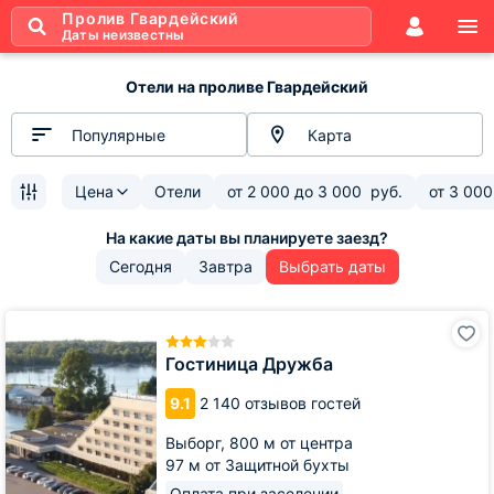
Пролив Гвардейский
Даты неизвестны
Отели на проливе Гвардейский
Популярные
Карта
Цена
Отели
от
2 000
до
3 000
руб.
от
3 000
Сегодня
Завтра
Выбрать даты
Гостиница
Дружба
Гостиница Дружба
9.1
2 140 отзывов гостей
Выборг,
800 м от центра
97 м от Защитной бухты
Оплата при заселении