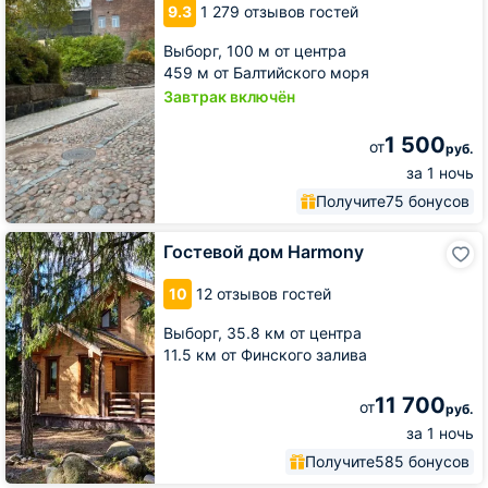
9.3
1 279 отзывов гостей
Выборг,
100 м от центра
459 м от Балтийского моря
Завтрак включён
1 500
от
руб.
за 1 ночь
Получите
75 бонусов
Гостевой
Гостевой дом Harmony
дом
Harmony
10
12 отзывов гостей
Выборг,
35.8 км от центра
11.5 км от Финского залива
11 700
от
руб.
за 1 ночь
Получите
585 бонусов