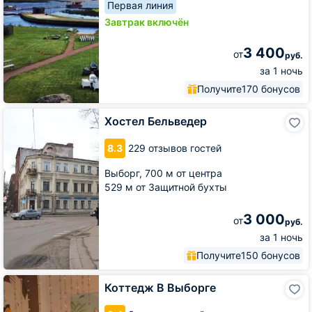
Первая линия
Завтрак включён
3 400
от
руб.
за 1 ночь
Получите
170 бонусов
Хостел
Хостел Бельведер
Бельведер
8.3
229 отзывов гостей
Выборг,
700 м от центра
529 м от Защитной бухты
3 000
от
руб.
за 1 ночь
Получите
150 бонусов
Коттедж
Коттедж В Выборге
В
Выборге