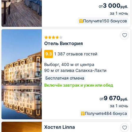
3 000
от
руб.
за 1 ночь
Получите
150 бонусов
Отель
Виктория
Отель Виктория
9.3
1 387 отзывов гостей
Выборг,
400 м от центра
90 м от залива Салакка-Лахти
Бесплатная отмена
Включён завтрак и ужин или обед
9 670
от
руб.
за 1 ночь
Получите
484 бонуса
Хостел
Хостел Linna
Linna