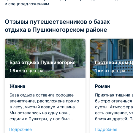
и спецпредложениям.
Отзывы путешественников о базах
отдыха в Пушкиногорском районе
База отдыха Пушкиногорье
Гостевой дом Д
1.6 км от центра
1 км от центра
Жанна
Роман
База отдыха оставила хорошее
Приятная тишина 
впечатление, расположена прямо
быстро отвлечься
в лесу, чистый воздух и тишина.
суеты. Атмосфера
Мы оставались на одну ночь,
есть ощущение, ч
ездили в Пушгоры, у нас был
близких друзей. 
стандартный номер на 2-ом
приятно сидеть н
Подробнее
Подробнее
этаже главного корпуса. В номере
воздухе, слышно п