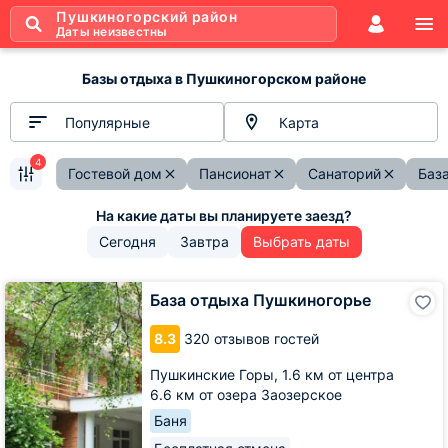
Пушкиногорский район
Даты неизвестны
Базы отдыха в Пушкиногорском районе
Популярные
Карта
4
Гостевой дом
Пансионат
Санаторий
Баз
Сегодня
Завтра
Выбрать даты
База
База отдыха Пушкиногорье
отдыха
Пушкиногорье
8.3
320 отзывов гостей
Пушкинские Горы,
1.6 км от центра
6.6 км от озера Заозерское
Баня