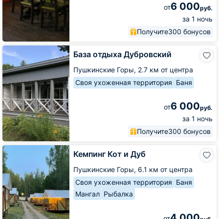
6 000
от
руб.
за 1 ночь
Получите
300 бонусов
База
База отдыха Дубровский
отдыха
Дубровский
Пушкинские Горы,
2.7 км от центра
Своя ухоженная территория
Баня
6 000
от
руб.
за 1 ночь
Получите
300 бонусов
Кемпинг
Кемпинг Кот и Дуб
Кот
и
Пушкинские Горы,
6.1 км от центра
Дуб
Своя ухоженная территория
Баня
Мангал
Рыбалка
4 000
от