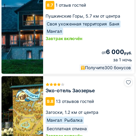
8.7
1 отзыв гостей
Пушкинские Горы,
5.7 км от центра
Своя ухоженная территория
Баня
Мангал
Завтрак включён
6 000
от
руб.
за 1 ночь
Получите
300 бонусов
Эко-
отель
Заозерье
Эко-отель Заозерье
9.8
13 отзывов гостей
Загоски,
1.2 км от центра
Мангал
Рыбалка
Бесплатная отмена
Завтрак включён