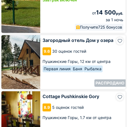
14 500
от
руб.
за 1 ночь
Получите
725 бонусов
Загородный
Загородный отель Дом у озера
отель
Дом
9.6
30 оценок гостей
у
озера
Пушкинские Горы,
12 км от центра
Первая линия
Баня
Рыбалка
РАСПРОДАНО
Cottage
Cottage Pushkinskie Gory
Pushkinskie
Gory
8.9
5 оценок гостей
Пушкинские Горы,
1.7 км от центра