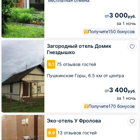
Бесплатная отмена
3 000
от
руб.
за 1 ночь
Получите
150 бонусов
Загородный
Загородный отель Домик
отель
Гнездышко
Домик
Гнездышко
9.1
75 отзывов гостей
Пушкинские Горы,
6.5 км от центра
3 400
от
руб.
за 1 ночь
Получите
170 бонусов
Эко-
Эко-отель У Фролова
отель
У
8.9
13 отзывов гостей
Фролова