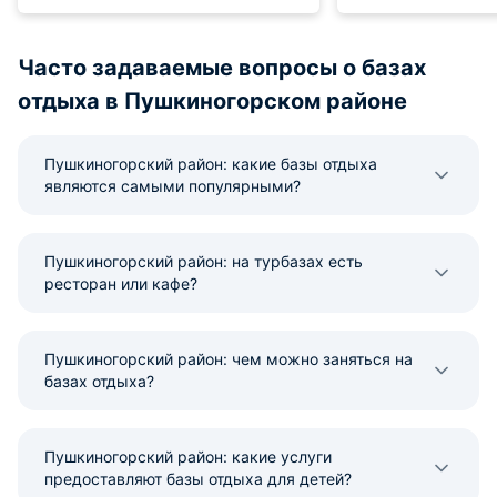
было тепло, есть балкон, он нам
Внутри все аккура
был вместо холодильника,
домашнему, чувст
поскольку в номере
гостях. Сама обст
Часто задаваемые вопросы о базах
холодильника нет.
располагает к ра
отдыха в Пушкиногорском районе
отдыху и нетороп
прогулкам. Хорош
для семейных поез
Пушкиногорский район: какие базы отдыха
уединенного отды
являются самыми популярными?
Пушкиногорский район: на турбазах есть
ресторан или кафе?
Пушкиногорский район: чем можно заняться на
базах отдыха?
Пушкиногорский район: какие услуги
предоставляют базы отдыха для детей?