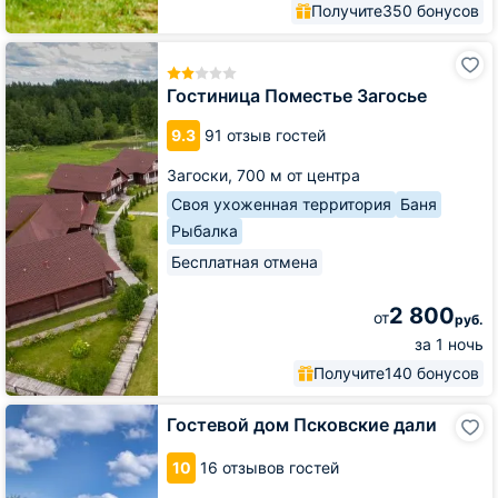
Получите
350 бонусов
Гостиница
Поместье
Загосье
Гостиница Поместье Загосье
9.3
91 отзыв гостей
Загоски,
700 м от центра
Своя ухоженная территория
Баня
Рыбалка
Бесплатная отмена
2 800
от
руб.
за 1 ночь
Получите
140 бонусов
Гостевой
Гостевой дом Псковские дали
дом
Псковские
10
16 отзывов гостей
дали