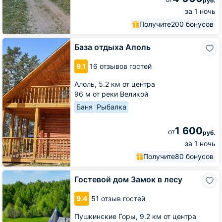
руб.
за 1 ночь
Получите
200 бонусов
База
База отдыха Алоль
отдыха
Алоль
9.1
16 отзывов гостей
Алоль,
5.2 км от центра
96 м от реки Великой
Баня
Рыбалка
1 600
от
руб.
за 1 ночь
Получите
80 бонусов
Гостевой
Гостевой дом Замок в лесу
дом
Замок
9.4
51 отзыв гостей
в
лесу
Пушкинские Горы,
9.2 км от центра