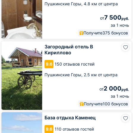
Пушкинские Горы,
4.8 км от центра
7 500
от
руб.
за 1 ночь
Получите
375 бонусов
Загородный
Загородный отель В
отель
Кириллово
В
Кириллово
9.6
150 отзывов гостей
Пушкинские Горы,
2.5 км от центра
2 000
от
руб.
за 1 ночь
Получите
100 бонусов
База
База отдыха Каменец
отдыха
Каменец
9.6
110 отзывов гостей