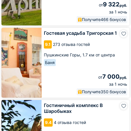
9 322
от
руб.
за 1 ночь
Получите
466 бонусов
Гостевая
Гостевая усадьба Тригорская 1
усадьба
Тригорская
9.1
273 отзыва гостей
1
Пушкинские Горы,
1.7 км от центра
Баня
7 000
от
руб.
за 1 ночь
Получите
350 бонусов
Гостиничный
Гостиничный комплекс В
комплекс
Шаробыках
В
Шаробыках
9.4
4 отзыва гостей