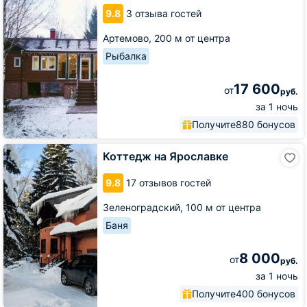
тропе
9.8
3 отзыва гостей
поэтов
Артемово,
200 м от центра
Рыбалка
17 600
от
руб.
за 1 ночь
Получите
880 бонусов
Коттедж
Коттедж на Ярославке
на
Ярославке
9.8
17 отзывов гостей
Зеленоградский,
100 м от центра
Баня
8 000
от
руб.
за 1 ночь
Получите
400 бонусов