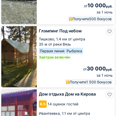
10 000
от
руб.
за 1 ночь
Получите
500 бонусов
Глэмпинг
Глэмпинг Под небом
Под
небом
Тишково,
1.4 км от центра
35 м от реки Вязь
Первая линия
Рыбалка
Завтрак включён
30 000
от
руб.
за 1 ночь
Получите
1 500 бонусов
Дом
Дом отдыха Дом на Кирова
отдыха
Дом
8.5
14 оценок гостей
на
Кирова
Ивантеевка,
1.1 км от центра