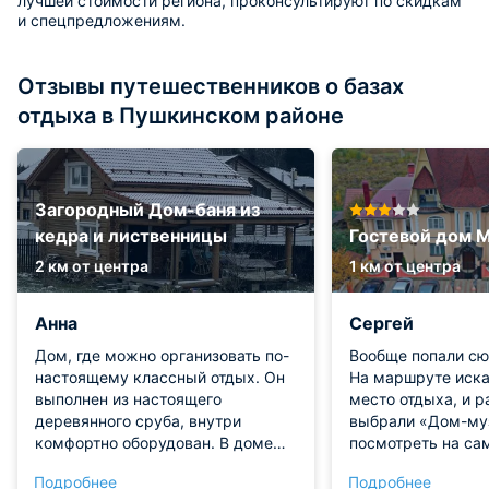
лучшей стоимости региона, проконсультируют по скидкам
и спецпредложениям.
Отзывы путешественников о базах
отдыха в Пушкинском районе
Загородный Дом-баня из
кедра и лиственницы
Гостевой дом 
2 км от центра
1 км от центра
Анна
Сергей
Дом, где можно организовать по-
Вообще попали сю
настоящему классный отдых. Он
На маршруте иск
выполнен из настоящего
место отдыха, и р
деревянного сруба, внутри
выбрали «Дом-муз
комфортно оборудован. В доме
посмотреть на сам
имеется дровяной камин, баня.
ребенок доволен,
Подробнее
Подробнее
На улице можно пожарить мясо.
интересно посетит