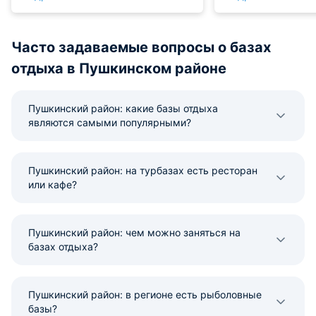
Площадка детская есть, так что
гостинице есть св
детям скучать не приходится.
ужинали здесь в 
Хорошо провели здесь время,
Номер обошелся н
Часто задаваемые вопросы о базах
рекомендуем!
отдыха в Пушкинском районе
Пушкинский район: какие базы отдыха
являются самыми популярными?
Пушкинский район: на турбазах есть ресторан
или кафе?
Пушкинский район: чем можно заняться на
базах отдыха?
Пушкинский район: в регионе есть рыболовные
базы?