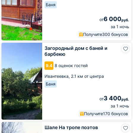
Баня
6 000
от
руб.
за 1 ночь
Получите
300 бонусов
Загородный
Загородный дом с баней и
дом
барбекю
с
баней
9.4
8 оценок гостей
и
барбекю
Ивантеевка,
2.1 км от центра
Баня
3 400
от
руб.
за 1 ночь
Получите
170 бонусов
Шале
Шале На тропе поэтов
На