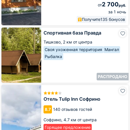
2 700
от
руб.
за 1 ночь
Получите
135 бонусов
Спортивная
Спортивная база Правда
база
Правда
Тишково,
2 км от центра
Своя ухоженная территория
Мангал
Рыбалка
РАСПРОДАНО
Отель
Tulip
Inn
Отель Tulip Inn Софрино
Софрино
8.7
140 отзывов гостей
Софрино,
4.7 км от центра
Горящее предложение