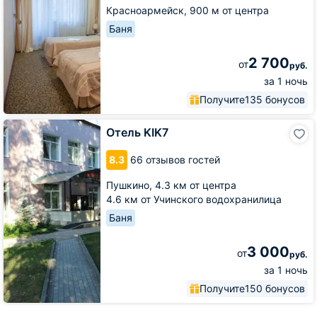
Красноармейск,
900 м от центра
Баня
2 700
от
руб.
за 1 ночь
Получите
135 бонусов
Отель
Отель KIK7
KIK7
8.3
66 отзывов гостей
Пушкино,
4.3 км от центра
4.6 км от Учинского водохранилица
Баня
3 000
от
руб.
за 1 ночь
Получите
150 бонусов