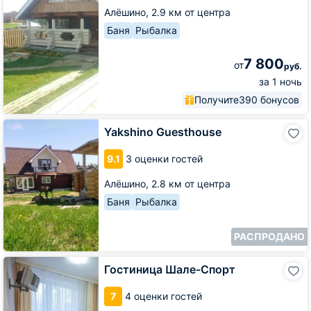
Алёшино,
2.9 км от центра
Баня
Рыбалка
7 800
от
руб.
за 1 ночь
Получите
390 бонусов
Yakshino
Yakshino Guesthouse
Guesthouse
9.1
3 оценки гостей
Алёшино,
2.8 км от центра
Баня
Рыбалка
РАСПРОДАНО
Гостиница
Гостиница Шале-Спорт
Шале-
Спорт
7
4 оценки гостей