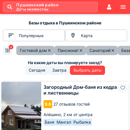
Пушкинский район
Даты неизвестны
Базы отдыха в Пушкинском районе
Популярные
Карта
4
Гостевой дом
Пансионат
Санаторий
Баз
Сегодня
Завтра
Выбрать даты
Загородный
Загородный Дом-баня из кедра
Дом-
и лиственницы
баня
из
9.6
27 отзывов гостей
кедра
и
Алёшино,
2 км от центра
лиственницы
Баня
Мангал
Рыбалка