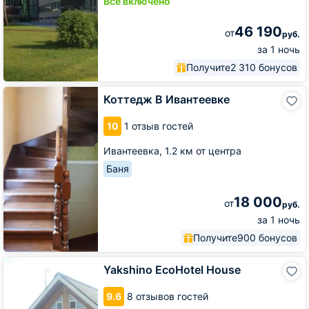
Всё включено
46 190
от
руб.
за 1 ночь
Получите
2 310 бонусов
Коттедж
Коттедж В Ивантеевке
В
Ивантеевке
10
1 отзыв гостей
Ивантеевка,
1.2 км от центра
Баня
18 000
от
руб.
за 1 ночь
Получите
900 бонусов
Yakshino
Yakshino EcoHotel House
EcoHotel
House
9.6
8 отзывов гостей