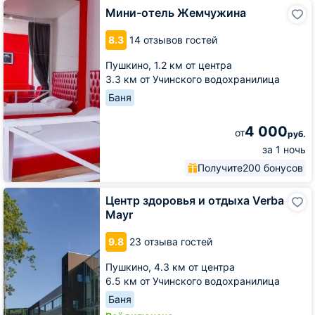
Мини-
Мини-отель Жемчужина
отель
Жемчужина
8.3
14 отзывов гостей
Пушкино,
1.2 км от центра
3.3 км от Учинского водохранилица
Баня
4 000
от
руб.
за 1 ночь
Получите
200 бонусов
Центр
Центр здоровья и отдыха Verba
здоровья
Mayr
и
отдыха
9.8
23 отзыва гостей
Verba
Mayr
Пушкино,
4.3 км от центра
6.5 км от Учинского водохранилица
Баня