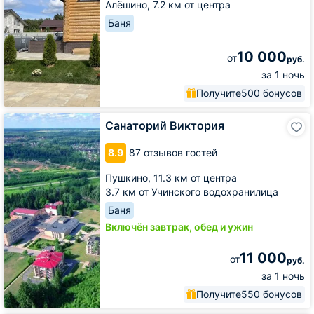
Алёшино,
7.2 км от центра
Баня
10 000
от
руб.
за 1 ночь
Получите
500 бонусов
Санаторий
Санаторий Виктория
Виктория
8.9
87 отзывов гостей
Пушкино,
11.3 км от центра
3.7 км от Учинского водохранилица
Баня
Включён завтрак, обед и ужин
11 000
от
руб.
за 1 ночь
Получите
550 бонусов