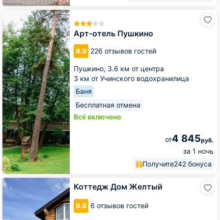
Арт-
отель
Пушкино
Арт-отель Пушкино
8.9
226 отзывов гостей
Пушкино,
3.6 км от центра
3 км от Учинского водохранилица
Баня
Бесплатная отмена
Всё включено
4 845
от
руб.
за 1 ночь
Получите
242 бонуса
Коттедж
Коттедж Дом Желтый
Дом
Желтый
9.8
6 отзывов гостей