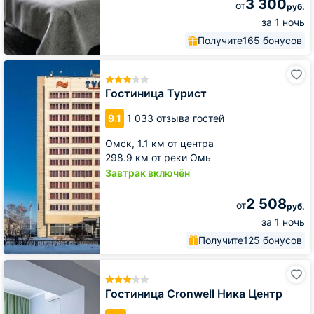
3 300
от
руб.
за 1 ночь
Получите
165 бонусов
Гостиница
Турист
Гостиница Турист
9.1
1 033 отзыва гостей
Омск,
1.1 км от центра
298.9 км от реки Омь
Завтрак включён
2 508
от
руб.
за 1 ночь
Получите
125 бонусов
Гостиница
Cronwell
Ника
Гостиница Cronwell Ника Центр
Центр