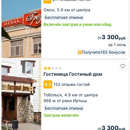
Омск,
5.9 км от центра
Бесплатная отмена
Включён завтрак и ужин или обед
3 300
от
руб.
за 1 ночь
Получите
165 бонусов
Гостиница
Гостиный
дом
Гостиница Гостиный дом
8.3
152 отзыва гостей
Тобольск,
4.9 км от центра
968 м от реки Иртыш
Бесплатная отмена
Завтрак включён
3 300
от
руб.