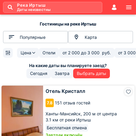
Река Иртыш
Даты неизвестны
Гостиницы на реке Иртыш
Популярные
Карта
Цена
Отели
от
2 000
до
3 000
руб.
от
3 000
Сегодня
Завтра
Выбрать даты
Отель
Отель Кристалл
Кристалл
7.8
151 отзыв гостей
Ханты-Мансийск,
200 м от центра
3.1 км от реки Иртыш
Бесплатная отмена
Завтрак включён