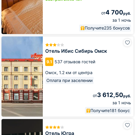
4 700
от
руб.
за 1 ночь
Получите
235 бонусов
Отель
Ибис
Сибирь
Отель Ибис Сибирь Омск
Омск
9.1
537 отзывов гостей
Омск,
1.2 км от центра
Оплата при заселении
3 612,50
от
руб.
за 1 ночь
Получите
181 бонус
Отель
Югра
Отель Югра