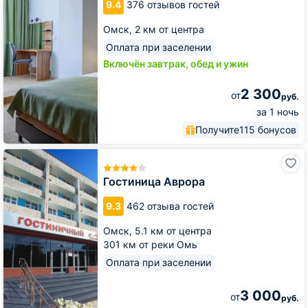
9.4
376 отзывов гостей
Омск,
2 км от центра
Оплата при заселении
Включён завтрак, обед и ужин
2 300
от
руб.
за 1 ночь
Получите
115 бонусов
Гостиница
Аврора
Гостиница Аврора
9.3
462 отзыва гостей
Омск,
5.1 км от центра
301 км от реки Омь
Оплата при заселении
3 000
от
руб.