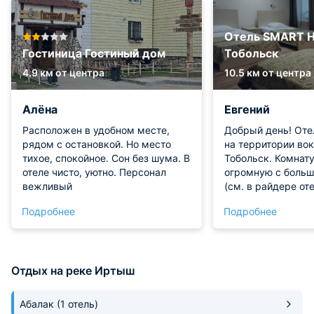
Отель SMART 
Гостиница Гостиный дом
Тобольск
4.9 км от центра
10.5 км от центра
Алёна
Евгений
Расположен в удобном месте,
Добрый день! Оте
рядом с остановкой. Но место
на территории вок
тихое, спокойное. Сон без шума. В
Тобольск. Комнат
отеле чисто, уютно. Персонал
огромную с боль
вежливый
(см. в райдере от
реально большие)
Подробнее
Подробнее
прогулок по Тобол
удовольствием. Хо
находится на вокз
слышно, с пассаж
Отдых на реке Иртыш
принципе так же 
пресекаешься. От
на 2 этаже.
Абалак
(1 отель)