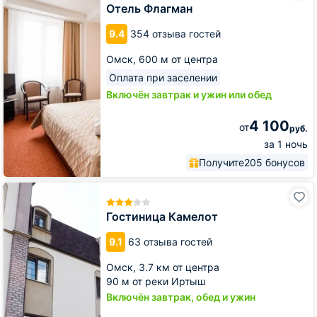
Отель Флагман
9.4
354 отзыва гостей
Омск,
600 м от центра
Оплата при заселении
Включён завтрак и ужин или обед
4 100
от
руб.
за 1 ночь
Получите
205 бонусов
Гостиница
Камелот
Гостиница Камелот
9.1
63 отзыва гостей
Омск,
3.7 км от центра
90 м от реки Иртыш
Включён завтрак, обед и ужин