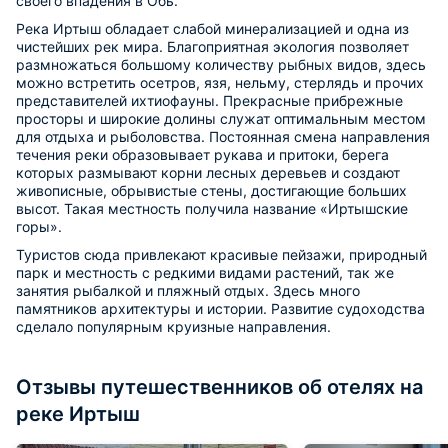
своего впадения в Обь.
Река Иртыш обладает слабой минерализацией и одна из
чистейших рек мира. Благоприятная экология позволяет
размножаться большому количеству рыбных видов, здесь
можно встретить осетров, язя, нельму, стерлядь и прочих
представителей ихтиофауны. Прекрасные прибрежные
просторы и широкие долины служат оптимальным местом
для отдыха и рыболовства. Постоянная смена направления
течения реки образовывает рукава и притоки, берега
которых размывают корни лесных деревьев и создают
живописные, обрывистые стены, достигающие больших
высот. Такая местность получила название «Иртышские
горы».
Туристов сюда привлекают красивые пейзажи, природный
парк и местность с редкими видами растений, так же
занятия рыбалкой и пляжный отдых. Здесь много
памятников архитектуры и истории. Развитие судоходства
сделало популярным круизные направления.
Отзывы путешественников об отелях на
реке Иртыш