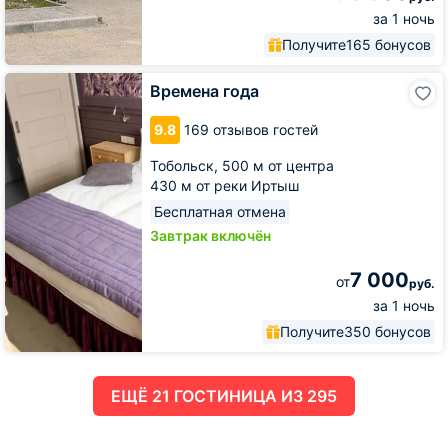
за 1 ночь
Получите
165 бонусов
Времена
Времена года
года
9.8
169 отзывов гостей
Тобольск,
500 м от центра
430 м от реки Иртыш
Бесплатная отмена
Завтрак включён
7 000
от
руб.
за 1 ночь
Получите
350 бонусов
ЕЩË 21 ГОСТИНИЦА ИЗ 295