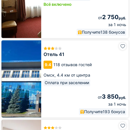
Всё включено
2 750
от
руб.
за 1 ночь
Получите
138 бонусов
Отель
41
Отель 41
9.4
118 отзывов гостей
Омск,
4.4 км от центра
Оплата при заселении
3 850
от
руб.
за 1 ночь
Получите
193 бонуса
Отель
Флагман