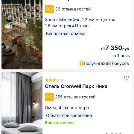
9.3
33 отзыва гостей
Ханты-Мансийск,
1.3 км от центра
1.6 км от реки Иртыш
Бесплатная отмена
7 350
от
руб.
за 1 ночь
Получите
368 бонусов
Отель
Cronwell
Парк
Отель Cronwell Парк Ника
Ника
9.3
255 отзывов гостей
Омск,
4 км от центра
Оплата при заселении
Всё включено