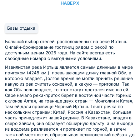
НАВЕРХ
Базы отдыха
Большой выбор отелей, расположенных на реке Иртыш.
Онлайн-бронирование гостиниц рядом с рекой по
доступным ценам 2026 года. На сайте всегда есть
свободные номера с выгодными условиями.
Извилистая река Иртыш является самым длинным в мире
притоком (4248 км.), превышающим длину главной Оби, в
которою впадает. Долгое время не могли принять решение
какую из рек считать основной, а какую — притоком. Так
как Обь полноводнее, то этот статут достался именно ей.
Свое начало река-приток берет в восточной части горных
склонов Алтая, на границе двух стран — Монголии и Китая,
там ей дали прозвище Черный Иртыш. Течет речка по
нескольким странам: Китай, Россия и Казахстан, большая
часть принадлежит нашей родине. В Казахстане, впадая в
озеро Зайсан, она образует обширную дельту, а на выходе
из водоема разливается и протекает по горной, а затем
таежной местности, образовывая великолепный пейзаж до