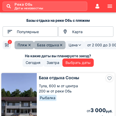
Река Обь
Даты неизвестны
Базы отдыха на реке Обь с пляжем
Популярные
Карта
2
Пляж
База отдыха
Цена
от
2 000
до
3 0
Сегодня
Завтра
Выбрать даты
База
База отдыха Сосны
отдыха
Сосны
Тула,
600 м от центра
200 м от реки Обь
Рыбалка
3 000
от
руб.