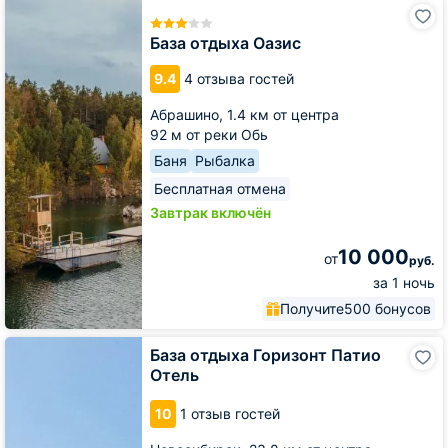
База
отдыха
Оазис
База отдыха Оазис
9.4
4 отзыва гостей
Абрашино,
1.4 км от центра
92 м от реки Обь
Баня
Рыбалка
Бесплатная отмена
Завтрак включён
10 000
от
руб.
за 1 ночь
Получите
500 бонусов
База
База отдыха Горизонт Патио
отдыха
Отель
Горизонт
Патио
10
1 отзыв гостей
Отель