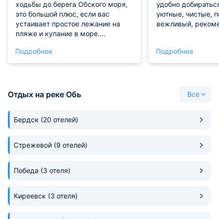
ходьбы до берега Обского моря,
удобно добиратьс
это большой плюс, если вас
уютные, чистые, 
устаивает простое лежание на
вежливый, реком
пляже и купание в море.
Отличное разнообразное
Подробнее
Подробнее
домашнее питание, прям на 10
баллов, это порадовало. Номер
соответствует описанию на сайте.
Но не во всех номерах есть
чайник, мы брали из дома свой на
Отдых на реке Обь
Все
всякий случай, пригодился. Если
запланируете поезду в сторону
Бердск
(20 отелей)
Новосибирска от гостиницы, то
советую ехать через Верх-Тулу,
дорога свободней, без пробок и
Стрежевой
(9 отелей)
дорожных работ. Конечно,
передвигаться лучше , если вы на
Победа
машине, до ближайших магазинов
(3 отеля)
приличное расстояние.., пешком
перспектива неочень, до
Киреевск
(3 отеля)
автобусной остановки от
гостиницы далековато тоже, но в