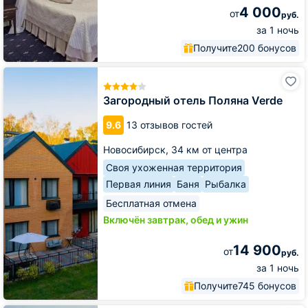
4 000
от
руб.
за 1 ночь
Получите
200 бонусов
Загородный
отель
Поляна
Загородный отель Поляна Verde
Verde
9.6
13 отзывов гостей
Новосибирск,
34 км от центра
Своя ухоженная территория
Первая линия
Баня
Рыбалка
Бесплатная отмена
Включён завтрак, обед и ужин
14 900
от
руб.
за 1 ночь
Получите
745 бонусов