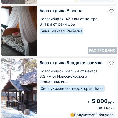
База
База отдыха У озера
отдыха
У
Новосибирск,
47.9 км от центра
озера
31.1 км от реки Обь
Баня
Мангал
Рыбалка
РАСПРОДАНО
База
База отдыха Бердская заимка
отдыха
Бердская
Новосибирск,
29.2 км от центра
заимка
3.3 км от Новосибирского
водохранилища
Своя ухоженная территория
Баня
5 000
от
руб.
за 1 ночь
Получите
250 бонусов