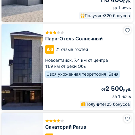
6 400
от
руб.
за 1 ночь
Получите
320 бонусов
Парк-
Отель
Солнечный
Парк-Отель Солнечный
9.6
21 отзыв гостей
Новоалтайск,
7.4 км от центра
11.9 км от реки Обь
Своя ухоженная территория
Баня
2 500
от
руб.
за 1 ночь
Получите
125 бонусов
Санаторий
Parus
Санаторий Parus