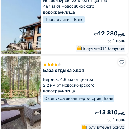
Новосибирск,
23.8 км от центра
484 м от Новосибирского
водохранилища
Первая линия
Баня
12 280
от
руб.
за 1 ночь
Получите
614 бонусов
База
отдыха
Хвоя
База отдыха Хвоя
Бердск,
4.8 км от центра
2.2 км от Новосибирского
водохранилища
Своя ухоженная территория
Баня
13 810
от
руб.
за 1 ночь
Получите
691 бонус