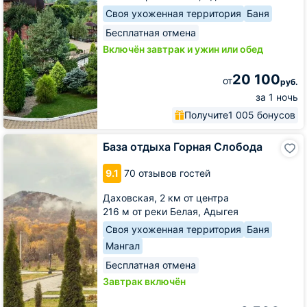
Своя ухоженная территория
Баня
Бесплатная отмена
Включён завтрак и ужин или обед
20 100
от
руб.
за 1 ночь
Получите
1 005 бонусов
База
База отдыха Горная Слобода
отдыха
Горная
9.1
70 отзывов гостей
Слобода
Даховская,
2 км от центра
216 м от реки Белая, Адыгея
Своя ухоженная территория
Баня
Мангал
Бесплатная отмена
Завтрак включён