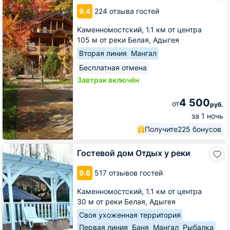
Рябиновые
9.4
224 отзыва гостей
бусы
Каменномостский,
1.1 км от центра
105 м от реки Белая, Адыгея
Вторая линия
Мангал
Бесплатная отмена
Завтрак включён
4 500
от
руб.
за 1 ночь
Получите
225 бонусов
Гостевой
Гостевой дом Отдых у реки
дом
Отдых
9.6
517 отзывов гостей
у
реки
Каменномостский,
1.1 км от центра
30 м от реки Белая, Адыгея
Своя ухоженная территория
Первая линия
Баня
Мангал
Рыбалка