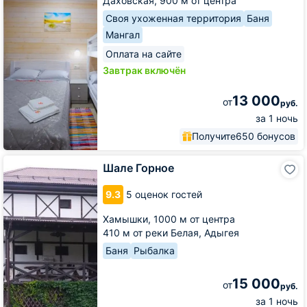
Даховская,
900 м от центра
Своя ухоженная территория
Баня
Мангал
Оплата на сайте
Завтрак включён
13 000
от
руб.
за 1 ночь
Получите
650 бонусов
Шале
Шале Горное
Горное
9.3
5 оценок гостей
Хамышки,
1000 м от центра
410 м от реки Белая, Адыгея
Баня
Рыбалка
15 000
от
руб.
за 1 ночь