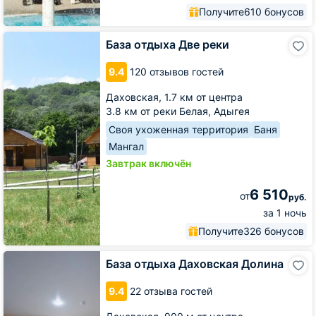
Получите
610 бонусов
База
База отдыха Две реки
отдыха
Две
9.4
120 отзывов гостей
реки
Даховская,
1.7 км от центра
3.8 км от реки Белая, Адыгея
Своя ухоженная территория
Баня
Мангал
Завтрак включён
6 510
от
руб.
за 1 ночь
Получите
326 бонусов
База
База отдыха Даховская Долина
отдыха
Даховская
9.4
22 отзыва гостей
Долина