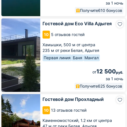
за 1 ночь
Получите
610 бонусов
Гостевой
Гостевой дом Eco Villa Адыгея
дом
Eco
10
5 отзывов гостей
Villa
Адыгея
Хамышки,
500 м от центра
235 м от реки Белая, Адыгея
Первая линия
Баня
Мангал
12 500
от
руб.
за 1 ночь
Получите
625 бонусов
Гостевой
Гостевой дом Прохладный
дом
Прохладный
10
13 отзывов гостей
Каменномостский,
1.2 км от центра
47 м от реки Белая, Адыгея