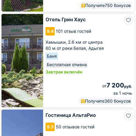
Получите
750 бонусов
Отель
Отель Грин Хаус
Грин
Хаус
9.4
101 отзыв гостей
Хамышки,
2.6 км от центра
60 м от реки Белая, Адыгея
Баня
Бесплатная отмена
Завтрак включён
7 200
от
руб.
за 1 ночь
Получите
360 бонусов
Гостиница
Гостиница АльтаРио
АльтаРио
9.3
50 отзывов гостей