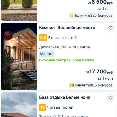
6 500
от
руб.
за 1 ночь
Получите
325 бонусов
Кемпинг
Кемпинг Волшебное место
Волшебное
место
9.8
2 отзыва гостей
Даховская,
700 м от центра
Мангал
Включён завтрак, обед и ужин
17 700
от
руб.
за 1 ночь
Получите
885 бонусов
База
База отдыха Белые ночи
отдыха
Белые
10
1 отзыв гостей
ночи
Тульский,
3.3 км от центра