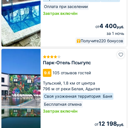
Оплата при заселении
Завтрак включён
4 400
от
руб.
за 1 ночь
Получите
220 бонусов
Парк-
Отель
Псыгупс
Парк-Отель Псыгупс
9.6
105 отзывов гостей
Тульский,
1.8 км от центра
796 м от реки Белая, Адыгея
Своя ухоженная территория
Баня
Бесплатная отмена
Завтрак включён
12 198
от
руб.