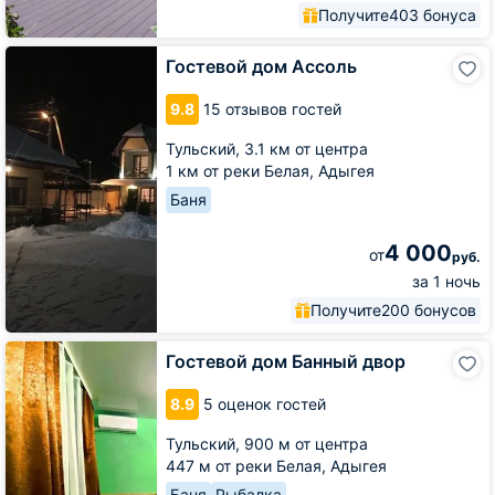
Получите
403 бонуса
Гостевой
Гостевой дом Ассоль
дом
Ассоль
9.8
15 отзывов гостей
Тульский,
3.1 км от центра
1 км от реки Белая, Адыгея
Баня
4 000
от
руб.
за 1 ночь
Получите
200 бонусов
Гостевой
Гостевой дом Банный двор
дом
Банный
8.9
5 оценок гостей
двор
Тульский,
900 м от центра
447 м от реки Белая, Адыгея
Баня
Рыбалка