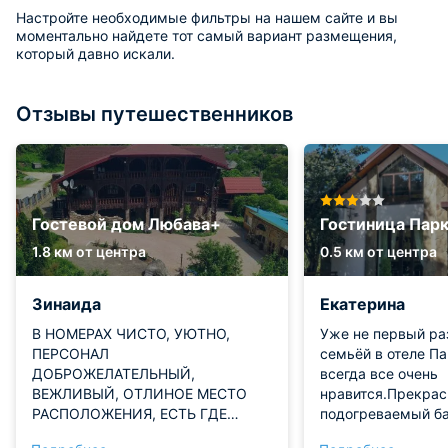
Настройте необходимые фильтры на нашем сайте и вы
моментально найдете тот самый вариант размещения,
который давно искали.
Отзывы путешественников
Гостевой дом Любава+
Гостиница Пар
1.8 км от центра
0.5 км от центра
Зинаида
Екатерина
В НОМЕРАХ ЧИСТО, УЮТНО,
Уже не первый раз отдыхаем
ПЕРСОНАЛ
семьёй в отеле П
ДОБРОЖЕЛАТЕЛЬНЫЙ,
всегда все очень
ВЕЖЛИВЫЙ, ОТЛИНОЕ МЕСТО
нравится.Прекра
РАСПОЛОЖЕНИЯ, ЕСТЬ ГДЕ
подогреваемый ба
МАШИНУ ПРИПАРКОВАТЬ,
номерах очень чис