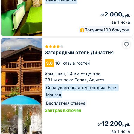
2 000
от
руб.
за 1 ночь
Получите
100 бонусов
Загородный
отель
Династия
Загородный отель Династия
9.8
181 отзыв гостей
Хамышки,
1.4 км от центра
381 м от реки Белая, Адыгея
Своя ухоженная территория
Баня
Мангал
Бесплатная отмена
Завтрак включён
12 200
от
руб.
за 1 ночь