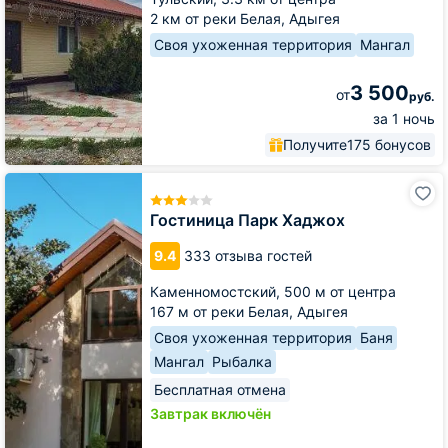
2 км от реки Белая, Адыгея
Своя ухоженная территория
Мангал
3 500
от
руб.
за 1 ночь
Получите
175 бонусов
Гостиница
Парк
Хаджох
Гостиница Парк Хаджох
9.4
333 отзыва гостей
Каменномостский,
500 м от центра
167 м от реки Белая, Адыгея
Своя ухоженная территория
Баня
Мангал
Рыбалка
Бесплатная отмена
Завтрак включён