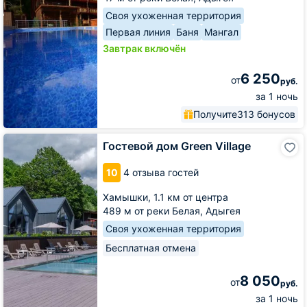
Своя ухоженная территория
Первая линия
Баня
Мангал
Завтрак включён
6 250
от
руб.
за 1 ночь
Получите
313 бонусов
Гостевой
Гостевой дом Green Village
дом
Green
10
4 отзыва гостей
Village
Хамышки,
1.1 км от центра
489 м от реки Белая, Адыгея
Своя ухоженная территория
Бесплатная отмена
8 050
от
руб.
за 1 ночь