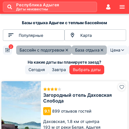
Республика Адыгея
Даты неизвестны
Базы отдыха Адыгеи с теплым бассейном
Популярные
Карта
2
Бассейн с подогревом
База отдыха
Цена
Сегодня
Завтра
Выбрать даты
Загородный
отель
Даховская
Загородный отель Даховская
Слобода
Слобода
9.1
899 отзывов гостей
Даховская,
1.8 км от центра
193 м от реки Белая, Адыгея