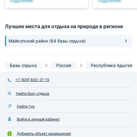
Подробнее
Подробнее
БАССЕЙН С ПОДОГРЕВОМ, ВСЕ
небольшая кухня, 
СУПЕР!!!
необходимое!
Лучшие места для отдыха на природе в регионе
Майкопский район
(64 базы отдыха)
Базы отдыха
Россия
Республика Адыгея
+7 (929) 830-21-15
Найти базу отдыха
Найти тур
Войти в личный кабинет
Добавить объект размещения