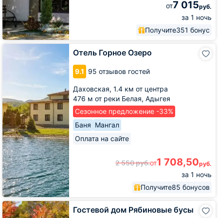
7 015
от
руб.
за 1 ночь
Получите
351 бонус
Отель
Отель Горное Озеро
Горное
Озеро
9.1
95 отзывов гостей
Даховская,
1.4 км от центра
476 м от реки Белая, Адыгея
Сезонное предложение -33%
Баня
Мангал
Оплата на сайте
1 708,50
2 550
руб.
от
руб.
за 1 ночь
Получите
85 бонусов
Гостевой
Гостевой дом Рябиновые бусы
дом