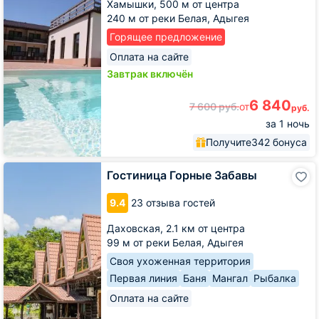
Хамышки,
500 м от центра
240 м от реки Белая, Адыгея
Горящее предложение
Оплата на сайте
Завтрак включён
6 840
7 600
руб.
от
руб.
за 1 ночь
Получите
342 бонуса
Гостиница
Гостиница Горные Забавы
Горные
Забавы
9.4
23 отзыва гостей
Даховская,
2.1 км от центра
99 м от реки Белая, Адыгея
Своя ухоженная территория
Первая линия
Баня
Мангал
Рыбалка
Оплата на сайте