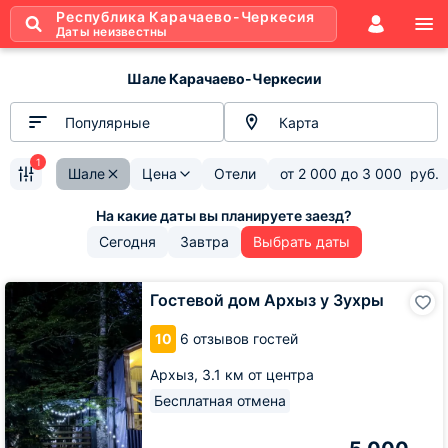
Республика Карачаево-Черкесия
Даты неизвестны
Шале Карачаево-Черкесии
Популярные
Карта
1
Шале
Цена
Отели
от
2 000
до
3 000
руб.
Сегодня
Завтра
Выбрать даты
Гостевой
Гостевой дом Архыз у Зухры
дом
Архыз
10
6 отзывов гостей
у
Зухры
Архыз,
3.1 км от центра
Бесплатная отмена