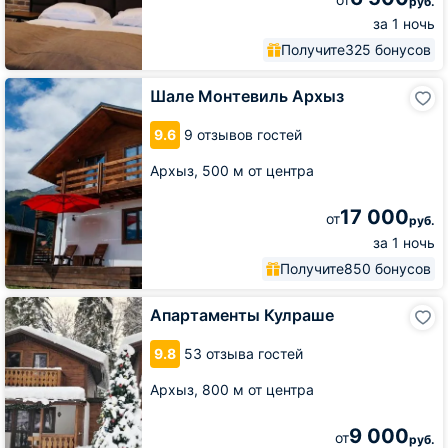
руб.
за 1 ночь
Получите
325 бонусов
Шале
Шале Монтевиль Архыз
Монтевиль
Архыз
9.6
9 отзывов гостей
Архыз,
500 м от центра
17 000
от
руб.
за 1 ночь
Получите
850 бонусов
Апартаменты
Апартаменты Кулраше
Кулраше
9.8
53 отзыва гостей
Архыз,
800 м от центра
9 000
от
руб.