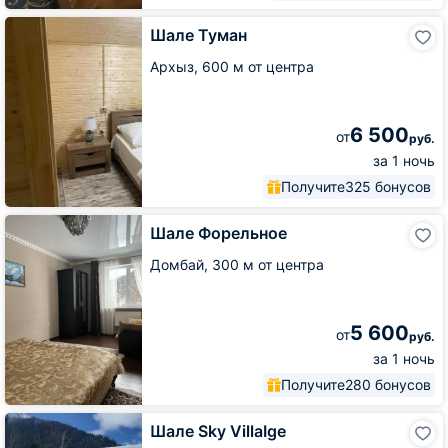
Шале
Шале Туман
Туман
Архыз,
600 м от центра
6 500
от
руб.
за 1 ночь
Получите
325 бонусов
Шале
Шале Форельное
Форельное
Домбай,
300 м от центра
5 600
от
руб.
за 1 ночь
Получите
280 бонусов
Шале
Шале Sky VillaIge
Sky