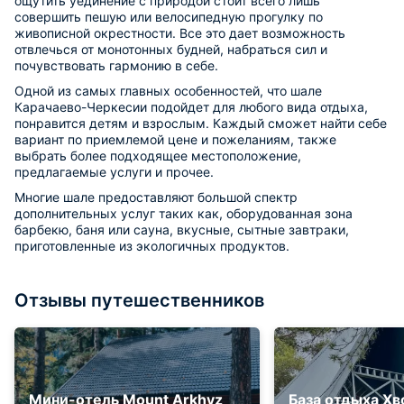
ощутить уединение с природой стоит всего лишь
совершить пешую или велосипедную прогулку по
живописной окрестности. Все это дает возможность
отвлечься от монотонных будней, набраться сил и
почувствовать гармонию в себе.
Одной из самых главных особенностей, что шале
Карачаево-Черкесии подойдет для любого вида отдыха,
понравится детям и взрослым. Каждый сможет найти себе
вариант по приемлемой цене и пожеланиям, также
выбрать более подходящее местоположение,
предлагаемые услуги и прочее.
Многие шале предоставляют большой спектр
дополнительных услуг таких как, оборудованная зона
барбекю, баня или сауна, вкусные, сытные завтраки,
приготовленные из экологичных продуктов.
Отзывы путешественников
Мини-отель Mount Arkhyz
База отдыха Хв