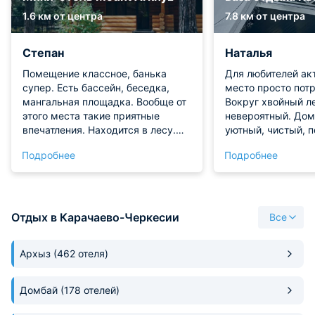
1.6 км от центра
7.8 км от центра
Степан
Наталья
Помещение классное, банька
Для любителей ак
супер. Есть бассейн, беседка,
место просто пот
мангальная площадка. Вообще от
Вокруг хвойный ле
этого места такие приятные
невероятный. Дом
впечатления. Находится в лесу.
уютный, чистый, п
Дома – деревянные срубы,
походов спалось о
Подробнее
Подробнее
однако внутри все одновременно
Заселили быстро,
и современно, и сохранена
приятные. Обязат
аутентичность лесного дома.
Место силы, можно сказать,
очень здоровское.
Отдых в Карачаево-Черкесии
Все
Архыз
(462 отеля)
Домбай
(178 отелей)