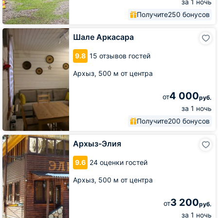
за 1 ночь
Получите
250 бонусов
Шале
Шале Аркасара
Аркасара
9.8
15 отзывов гостей
Архыз,
500 м от центра
4 000
от
руб.
за 1 ночь
Получите
200 бонусов
Архыз-
Архыз-Элия
Элия
9.6
24 оценки гостей
Архыз,
500 м от центра
3 200
от
руб.
за 1 ночь