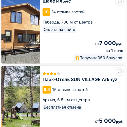
Шале ИльАс
ИльАс
10
24 отзыва гостей
Теберда,
700 м от центра
Оплата на сайте
7 000
от
руб.
за 1 ночь
Получите
350 бонусов
Парк-
Отель
SUN
Парк-Отель SUN VILLAGE Arkhyz
VILLAGE
Arkhyz
9.4
15 отзывов гостей
Архыз,
6.5 км от центра
Бесплатная отмена
5 000
от
руб.