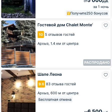
5 000
от
руб.
за 1 ночь
Получите
250 бонусов
Гостевой
Гостевой дом Chalet Monte’
дом
Chalet
10
5 отзывов гостей
Monte’
Архыз,
1.4 км от центра
РАСПРОДАНО
Шале
Шале Леона
Леона
9.6
83 отзыва гостей
Архыз,
600 м от центра
Бесплатная отмена
6 500
от