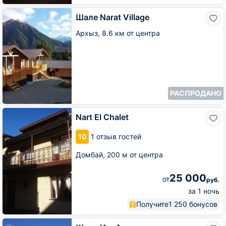
Шале
Шале Narat Village
Narat
Village
Архыз,
8.6 км от центра
РАСПРОДАНО
Nart
Nart El Chalet
El
Chalet
10
1 отзыв гостей
Домбай,
200 м от центра
25 000
от
руб.
за 1 ночь
Получите
1 250 бонусов
Шале