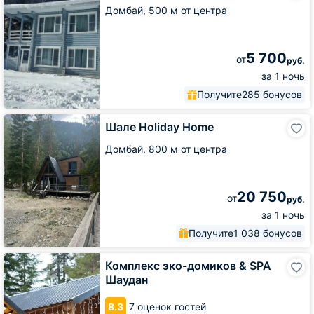
VillaIge
Домбай,
500 м от центра
5 700
от
руб.
за 1 ночь
Получите
285 бонусов
Шале
Шале Holiday Home
Holiday
Home
Домбай,
800 м от центра
20 750
от
руб.
за 1 ночь
Получите
1 038 бонусов
Комплекс
Комплекс эко-домиков & SPA
эко-
Шаудан
домиков
&
8.3
7 оценок гостей
SPA