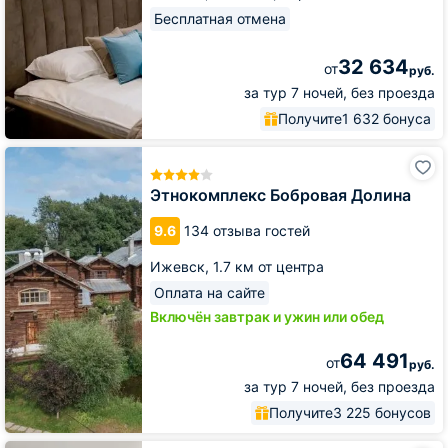
Бесплатная отмена
32 634
от
руб.
за тур 7 ночей, без проезда
Получите
1 632 бонуса
Этнокомплекс
Бобровая
Долина
Этнокомплекс Бобровая Долина
9.6
134 отзыва гостей
Ижевск,
1.7 км от центра
Оплата на сайте
Включён завтрак и ужин или обед
64 491
от
руб.
за тур 7 ночей, без проезда
Получите
3 225 бонусов