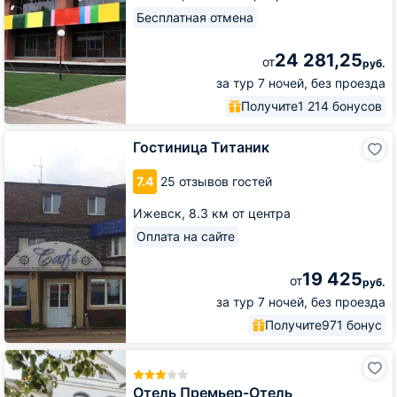
Бесплатная отмена
24 281,25
от
руб.
за тур 7 ночей, без проезда
Получите
1 214 бонусов
Гостиница
Гостиница Титаник
Титаник
7.4
25 отзывов гостей
Ижевск,
8.3 км от центра
Оплата на сайте
19 425
от
руб.
за тур 7 ночей, без проезда
Получите
971 бонус
Отель
Премьер-
Отель
Отель Премьер-Отель