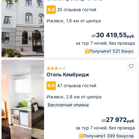
9.8
20 отзывов гостей
Ижевск,
1.6 км от центра
30 419,55
от
руб.
за тур 7 ночей, без проезда
Получите
1 521 бонус
Отель
Кембридж
Отель Кембридж
9.6
47 отзывов гостей
Ижевск,
2.8 км от центра
Бесплатная отмена
27 972
от
руб.
за тур 7 ночей, без проезда
Получите
1 399 бонусов