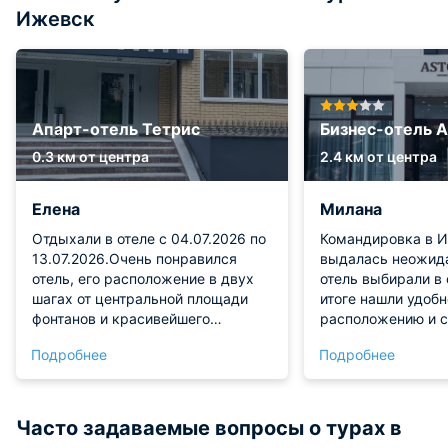
Ижевск
Апарт-отель Тетрис
Бизнес-отель 
0.3 км от центра
2.4 км от центра
Елена
Милана
Отдыхали в отеле с 04.07.2026 по
Командировка в 
13.07.2026.Очень понравился
выдалась неожида
отель, его расположение в двух
отель выбирали в 
шагах от центральной площади
итоге нашли удобн
фонтанов и красивейшего
расположению и с
берёзового сквера. Проживали в
количеством мест
Подробнее
Подробнее
номере комфорт (студия), в
группы. Мы сразу
номере двуспальная кровать,
завтраки, их нак
очень комфортный матрас,
и качество завтра
белейшее постельное бельё,
хорошее – все вк
Часто задаваемые вопросы о турах в
мягкие подушки. Также в номере
устроили, очень 