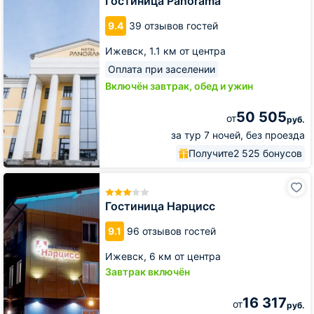
Гостиница Panorama
9.4
39 отзывов гостей
Ижевск,
1.1 км от центра
Оплата при заселении
Включён завтрак, обед и ужин
50 505
от
руб.
за тур 7 ночей, без проезда
Получите
2 525 бонусов
Гостиница
Нарцисс
Гостиница Нарцисс
9.1
96 отзывов гостей
Ижевск,
6 км от центра
Завтрак включён
16 317
от
руб.