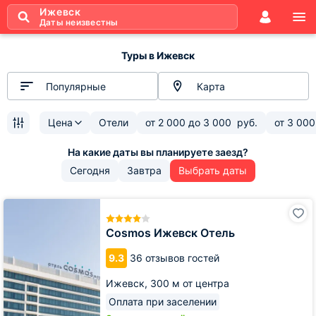
Ижевск
Даты неизвестны
Туры в Ижевск
Популярные
Карта
Цена
Отели
от
2 000
до
3 000
руб.
от
3 000
Сегодня
Завтра
Выбрать даты
Cosmos
Ижевск
Отель
Cosmos Ижевск Отель
9.3
36 отзывов гостей
Ижевск,
300 м от центра
Оплата при заселении