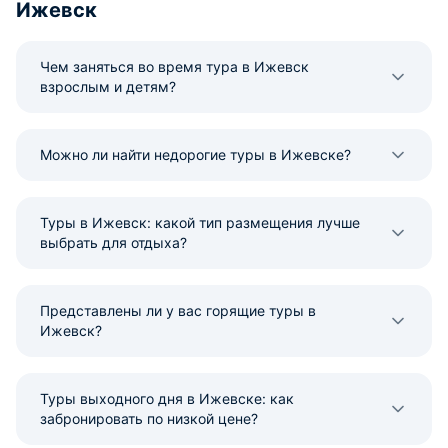
Ижевск
диван, кухонная зона,
оказался отель!
микроволновая печь, вытяжка,
эл. плитка (вроде индукционная),
Чем заняться во время тура в Ижевск
правда мы ею не пользовались, т.
взрослым и детям?
к. не было необходимости. Зона
для приема пищи, холодильник,
Эл. Чайник, вся необходимая
посуда, стаканы и пр.. Всё очень
Можно ли найти недорогие туры в Ижевске?
продумано до мелочей. Большой
телевизор, на балконе столик со
стульями. В ванной комнате
Туры в Ижевск: какой тип размещения лучше
душевая кабинка, туалетные
выбрать для отдыха?
принадлежности, фен, стиральная
машинка. Полотенца белые
свежие для лица, тела и ног. На
балконе есть сушилка. В
Представлены ли у вас горящие туры в
коридоре стоят гладильные доски
Ижевск?
с утюгами, вода в кулере. Рядов
со стойкой ресепшн аквариум с
рыбками. Будем в городе,
Туры выходного дня в Ижевске: как
обязательно вернемся только в
забронировать по низкой цене?
этот отель. Огромное спасибо