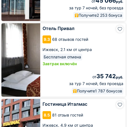
45 066
от
руб.
за тур 7 ночей, без проезда
Получите
2 253 бонуса
Отель
Отель Привал
Привал
9.3
68 отзывов гостей
Ижевск,
2.1 км от центра
Бесплатная отмена
Завтрак включён
35 742
от
руб.
за тур 7 ночей, без проезда
Получите
1 787 бонусов
Гостиница
Гостиница Италмас
Италмас
8.5
81 отзыв гостей
Ижевск,
4.9 км от центра