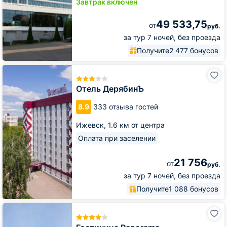
Завтрак включён
49 533,75
от
руб.
за тур 7 ночей, без проезда
Получите
2 477 бонусов
Отель
ДерябинЪ
Отель ДерябинЪ
8.9
333 отзыва гостей
Ижевск,
1.6 км от центра
Оплата при заселении
21 756
от
руб.
за тур 7 ночей, без проезда
Получите
1 088 бонусов
Гостиница
Panorama