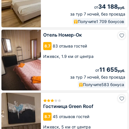
34 188
от
руб.
за тур 7 ночей, без проезда
Получите
1 709 бонусов
Отель
Отель Номер-Ок
Номер-
Ок
8.7
83 отзыва гостей
Ижевск,
1.9 км от центра
11 655
от
руб.
за тур 7 ночей, без проезда
Получите
583 бонуса
Гостиница
Green
Roof
Гостиница Green Roof
8.7
45 отзывов гостей
Ижевск,
5 км от центра