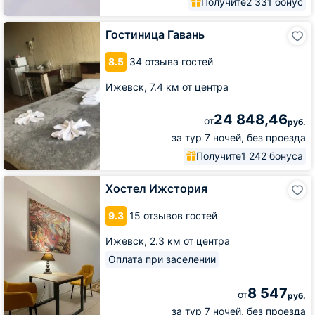
Получите
2 331 бонус
Гостиница
Гостиница Гавань
Гавань
8.5
34 отзыва гостей
Ижевск,
7.4 км от центра
24 848,46
от
руб.
за тур 7 ночей, без проезда
Получите
1 242 бонуса
Хостел
Хостел Ижстория
Ижстория
9.3
15 отзывов гостей
Ижевск,
2.3 км от центра
Оплата при заселении
8 547
от
руб.
за тур 7 ночей, без проезда