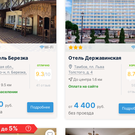
Wi-Fi
ак, обед и ужин
ль Березка
Отель Державинская
ОТЛИЧНО
ХОР
я обл.,
Тамбов, пл. Льва
-н, п. Березка,
Толстого, д. 4
9.3
8.
/
10
До центра 1.6 км
 9.5 км
41 отзыв
5
Оплата на сайте
заселении
отз
0
4 400
руб.
от
руб.
Подробнее
Подроб
да
без проезда
5%
 до