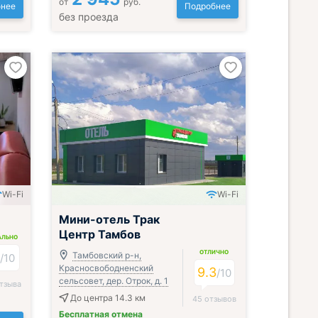
от
руб.
нее
Подробнее
без проезда
Wi-Fi
Wi-Fi
Мини-отель Трак
Центр Тамбов
АЛЬНО
ОТЛИЧНО
6
Тамбовский р-н,
/
10
Красносвободненский
9.3
/
10
сельсовет, дер. Отрок, д. 1
тзыва
До центра 14.3 км
45 отзывов
Бесплатная отмена