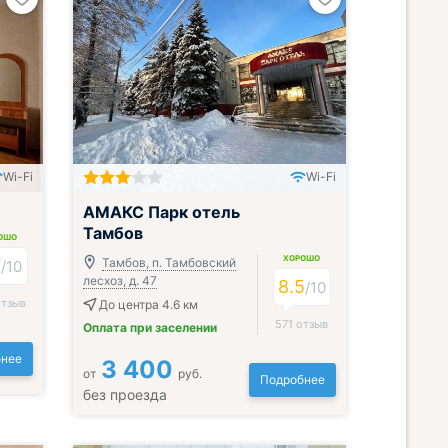
Wi-Fi
Wi-Fi
АМАКС Парк отель
Тамбов
ОШО
ХОРОШО
7
Тамбов, п. Тамбовский
/
10
лесхоз, д. 47
8.5
/
10
отзыв
До центра 4.6 км
571 отзыв
Оплата при заселении
нее
3 400
от
руб.
Подробнее
без проезда