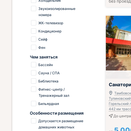
Холодильник
без проез
Звукоизолированные
номера
ЖК-телевизор
Кондиционер
Сейф
Фен
Чем заняться
Бассейн
Сауна / СПА
Библиотека
Включён завтр
Санатор
Фитнес-центр /
Тамбовски
Тренажерный зал
Тулиновский 
Бильярдная
Горельский л
442 км трас
Особенности размещения
До центра 
Допускается размещение
домашних животных
5 00