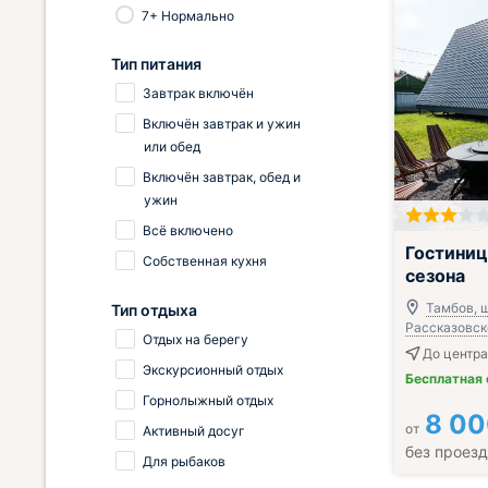
7+ Нормально
Тип питания
Завтрак включён
Включён завтрак и ужин
или обед
Включён завтрак, обед и
ужин
Всё включено
Гостини
Собственная кухня
сезона
Тамбов, ш
Тип отдыха
Рассказовско
Отдых на берегу
До центра
Экскурсионный отдых
Бесплатная
Горнолыжный отдых
8 0
от
Активный досуг
без проез
Для рыбаков