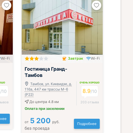
Wi-Fi
Завтрак
Wi-Fi
Завтрак включён
Гостиница Гранд-
Тамбов
ОШО
ОЧЕНЬ ХОРОШО
Тамбов, ул. Киквидзе, д.
116а, 447 км трассы М-6
7
8.9
/
10
/
10
(Р22)
До центра 4.8 км
зывов
203 отзыва
Оплата при заселении
нее
5 200
от
руб.
Подробнее
без проезда