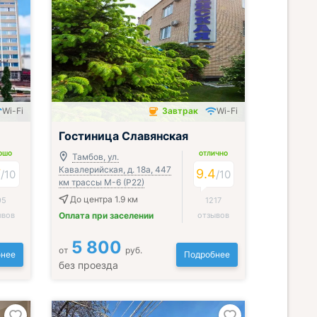
Wi-Fi
Завтрак
Wi-Fi
Завтрак включён
Гостиница Славянская
ОШО
ОТЛИЧНО
Тамбов, ул.
Кавалерийская, д. 18а, 447
7
9.4
/
10
/
10
км трассы М-6 (Р22)
До центра 1.9 км
95
1217
ывов
Оплата при заселении
отзывов
5 800
от
руб.
нее
Подробнее
без проезда