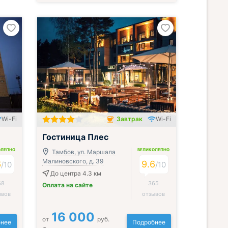
Wi-Fi
Завтрак
Wi-Fi
Завтрак включён
Гостиница Плес
ОЛЕПНО
ВЕЛИКОЛЕПНО
Тамбов, ул. Маршала
Малиновского, д. 39
6
9.6
/
10
/
10
До центра 4.3 км
68
365
Оплата на сайте
ывов
отзывов
16 000
от
руб.
нее
Подробнее