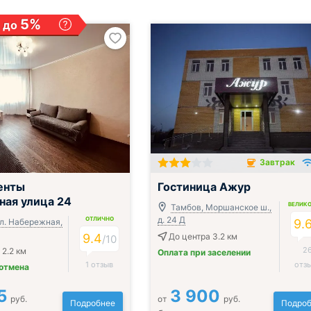
5%
 до
Завтрак
Завтрак включён
енты
Гостиница Ажур
ая улица 24
ВЕЛИК
Тамбов, Моршанское ш.,
д. 24 Д
ОТЛИЧНО
ул. Набережная,
9.
9.4
До центра 3.2 км
/
10
2
 2.2 км
Оплата при заселении
1 отзыв
отз
 отмена
5
3 900
руб.
от
руб.
Подробнее
Подроб