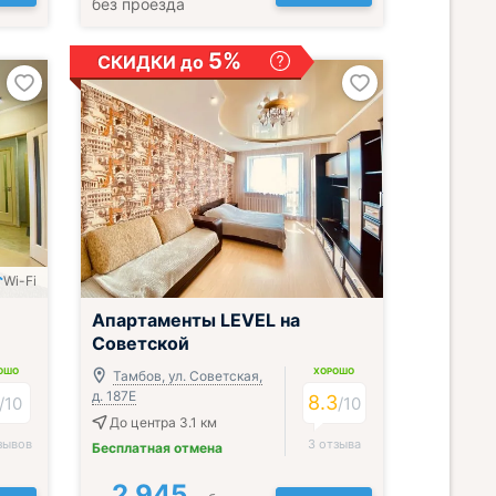
без проезда
5%
СКИДКИ до
Wi-Fi
;
Апартаменты LEVEL на
Советской
ОШО
ХОРОШО
Тамбов, ул. Советская,
д. 187Е
8.3
/
10
/
10
До центра 3.1 км
зывов
3 отзыва
Бесплатная отмена
2 945