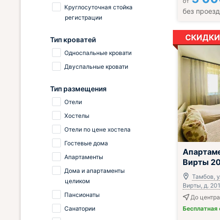
от
Круглосуточная стойка
без проез
регистрации
СКИДКИ
Тип кроватей
Односпальные кровати
Двуспальные кровати
Тип размещения
Отели
Хостелы
Отели по цене хостела
Гостевые дома
;
Апартам
Апартаменты
Вирты 2
Дома и апартаменты
Тамбов, у
целиком
Вирты, д. 20
Пансионаты
До центра
Санатории
Бесплатная