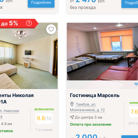
руб.
от
руб.
Подробнее
Подроб
да
без проезда
5%
 до
енты Николая
Гостиница Марсель
01А
НОРМ
Тамбов, ул.
Монтажников, д. 12
ВЕЛИКОЛЕПНО
л. Николая
7.
1а
9.8
До центра 3 км
/
10
204 о
 4.9 км
Оплата при заселении
7 отзывов
 отмена
2 000