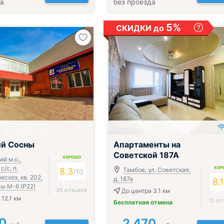
да
без проезда
5%
СКИДКИ до
ак, обед и ужин
;
ий Сосны
Апартаменты на
Советской 187А
ХОРОШО
й м.о.,
с/с, п.
ХОР
8.3
Тамбов, ул. Советская,
/
10
есхоз, кв. 202,
д. 187а
8.1
сы М-6 (Р22)
36 отзывов
До центра 3.1 км
12.1 км
12 от
Бесплатная отмена
0
2 470