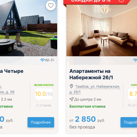
Wi-Fi
;
ца Четыре
Апартаменты на
Набережной 26/1
ВЕЛИКОЛЕПНО
ХОР
.
Тамбов, ул. Набережная,
е, д. 36
д. 26/1
10.0
8.
/
10
 2.3 км
До центра 2 км
2 отзыва
10 от
 отмена
Бесплатная отмена
00
2 850
руб.
от
руб.
Подробнее
Подроб
да
без проезда