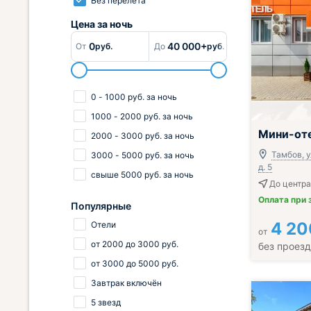
Без перелёта
Цена за
ночь
0
40 000+
От
руб.
До
руб.
0
-
1000
руб.
за ночь
1000
-
2000
руб.
за ночь
Завтрак вклю
Мини-от
2000
-
3000
руб.
за ночь
Тамбов, у
3000
-
5000
руб.
за ночь
д. 5
свыше
5000
руб.
за ночь
До центра
Оплата при 
Популярные
4 20
Отели
от
от
2000
до
3000
руб.
без проез
от
3000
до
5000
руб.
Завтрак включён
5 звезд