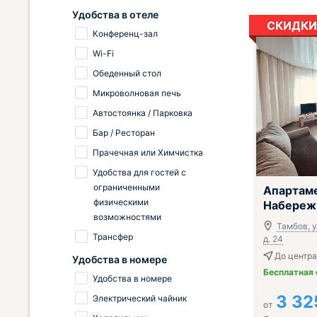
Удобства в отеле
СКИДКИ
Конференц-зал
Wi-Fi
Обеденный стол
Микроволновая печь
Автостоянка / Парковка
Бар / Ресторан
Прачечная или Химчистка
Удобства для гостей с
;
ограниченными
Апартам
физическими
Набережн
возможностями
Тамбов, 
Трансфер
д. 24
До центра
Удобства в номере
Бесплатная
Удобства в номере
3 32
Электрический чайник
от