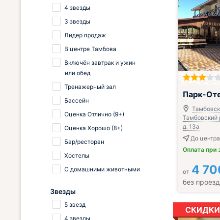
4 звезды
3 звезды
Лидер продаж
В центре Тамбова
Включён завтрак и ужин
или обед
Тренажерный зал
Включён завтр
Парк-Оте
Бассейн
Тамбовска
Оценка Отлично (9+)
Тамбовский р
д. 13а
Оценка Хорошо (8+)
До центра
Бар/ресторан
Оплата при 
Хостелы
4 70
С домашними животными
от
без проез
Звезды
5 звезд
СКИДКИ
4 звезды