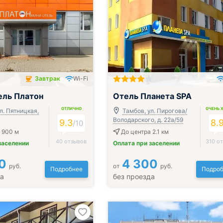
Завтрак
Wi-Fi
чён
Включён завтрак, обед и ужин
ель Платон
Отель Планета SPA
ОТЛИЧНО
ОЧЕНЬ 
л. Пятницкая,
Тамбов, ул. Пирогова/
Володарского, д. 22а/59
9.3
8.
/
10
 900 м
До центра 2.1 км
40 отзывов
310 о
заселении
Оплата при заселении
0
4 300
руб.
от
руб.
Подробнее
Подроб
да
без проезда