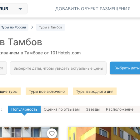
RUB
ДОБАВИТЬ ОБЪЕКТ РАЗМЕЩЕНИЯ
Туры по России
Туры в Тамбов
в Тамбов
иванием в Тамбове от 101Hotels.com
Выбрать даты
ящие туры
Туры все включено
Туры выходного дня
:
Популярность
Оценка по отзывам
Звезды
Расположение