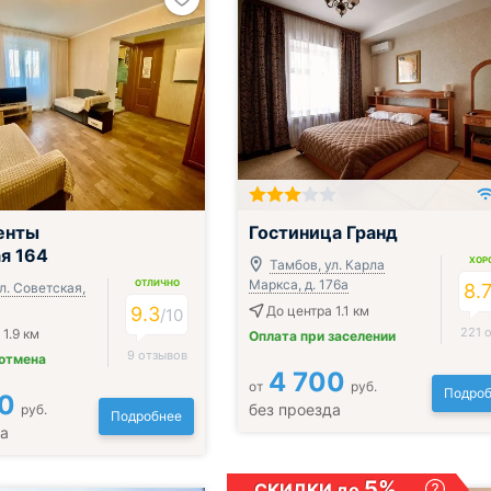
енты
Гостиница Гранд
я 164
ХОР
Тамбов, ул. Карла
Маркса, д. 176а
ОТЛИЧНО
л. Советская,
8.
9.3
До центра 1.1 км
/
10
221 
1.9 км
Оплата при заселении
9 отзывов
 отмена
4 700
от
руб.
Подроб
0
без проезда
руб.
Подробнее
да
5%
СКИДКИ до