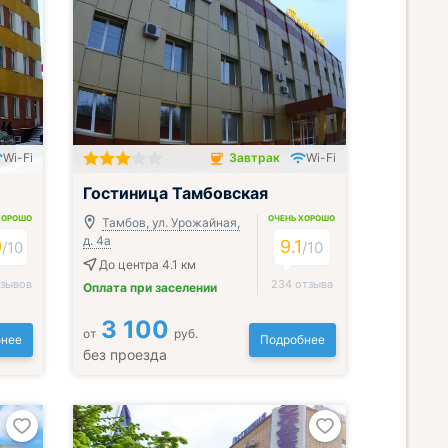
Wi-Fi
Завтрак
Wi-Fi
Завтрак включён
Гостиница Тамбовская
ХОРОШО
ОЧЕНЬ ХОРОШО
Тамбов, ул. Урожайная,
д. 4а
9
9.1
/
10
/
10
До центра 4.1 км
тзывов
234 отзыва
Оплата при заселении
3 100
от
руб.
нее
Подробнее
без проезда