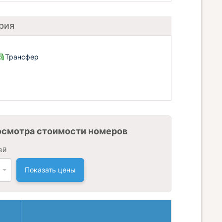
рия
Трансфер
осмотра стоимости номеров
ей
Показать цены