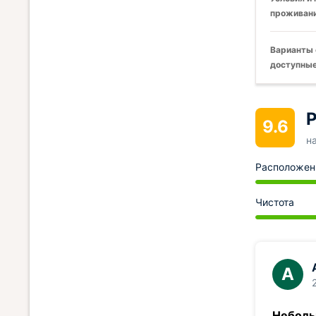
проживани
Варианты 
доступные
Р
9.6
н
Расположен
Чистота
А
Неболь