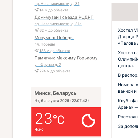
пр. Независимости, д. 31
14 м
до объекта
Дом-музей I съезда РСДРП
пр. Независимости, д. 31а
Хостел V
62 м
до объекта
Дворца Р
Монумент Победы
«Палова 
пл. Победы
186 м
до объекта
Хостел н
Памятник Максиму Горькому
Олимпийс
ул. Фрунзе д. 2
центра.
274 м
до объекта
В распор
Номера х
ванной и
Минск, Беларусь
Клуб «Фа
Чт, 6 августа 2026
(
22:07:44
)
Арена» —
23
Расстоян
За допол
Ясно