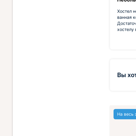
Хостел н
ванная к
Достаточ
хостелу 
Вы хо
На весь 