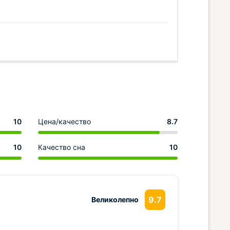
10
Цена/качество
8.7
10
Качество сна
10
9.7
Великолепно