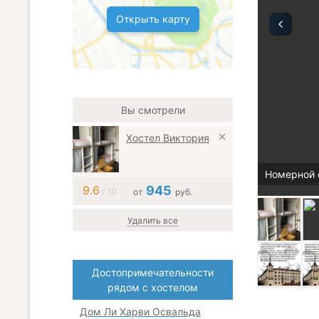
Открыть карту
Вы смотрели
Хостел Виктория
Номерной 
9.6
945
/ 10
от
руб.
Удалить все
Достопримечательности
рядом с хостелом
Дом Ли Харви Освальда