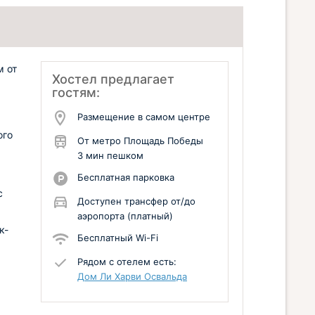
м от
Хостел предлагает
гостям:
Размещение в самом центре
ого
От метро Площадь Победы
3 мин пешком
Бесплатная парковка
с
Доступен трансфер от/до
аэропорта (платный)
к-
Бесплатный Wi-Fi
Рядом с отелем есть:
Дом Ли Харви Освальда