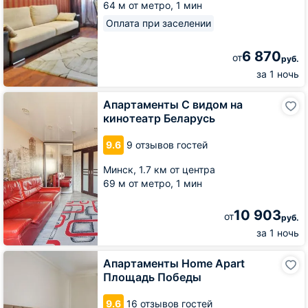
64 м от метро,
1 мин
Оплата при заселении
6 870
от
руб.
за 1 ночь
Апартаменты
Апартаменты С видом на
С
кинотеатр Беларусь
видом
на
9.6
9 отзывов гостей
кинотеатр
Беларусь
Минск,
1.7 км от центра
69 м от метро,
1 мин
10 903
от
руб.
за 1 ночь
Апартаменты
Апартаменты Home Apart
Home
Площадь Победы
Apart
Площадь
9.6
16 отзывов гостей
Победы