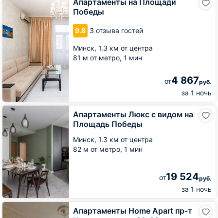
Апартаменты на Площади
на
Победы
Площади
Победы
9.8
3 отзыва гостей
Минск,
1.3 км от центра
81 м от метро,
1 мин
4 867
от
руб.
за 1 ночь
Апартаменты
Апартаменты Люкс с видом на
Люкс
Площадь Победы
с
видом
Минск,
1.3 км от центра
на
82 м от метро,
1 мин
Площадь
Победы
19 524
от
руб.
за 1 ночь
Апартаменты
Апартаменты Home Apart пр-т
Home