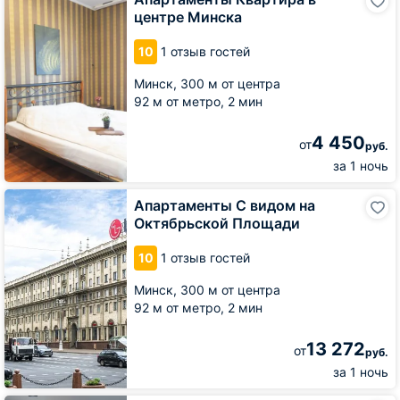
Квартира
центре Минска
в
центре
10
1 отзыв гостей
Минска
Минск,
300 м от центра
92 м от метро,
2 мин
4 450
от
руб.
за 1 ночь
Апартаменты
Апартаменты С видом на
С
Октябрьской Площади
видом
на
10
1 отзыв гостей
Октябрьской
Площади
Минск,
300 м от центра
92 м от метро,
2 мин
13 272
от
руб.
за 1 ночь