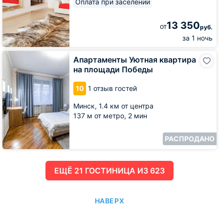
Оплата при заселении
13 350
от
руб.
за 1 ночь
Апартаменты
Апартаменты Уютная квартира
Уютная
на площади Победы
квартира
на
10
1 отзыв гостей
площади
Победы
Минск,
1.4 км от центра
137 м от метро,
2 мин
РАСПРОДАНО
ЕЩË 21 ГОСТИНИЦА ИЗ 623
НАВЕРХ