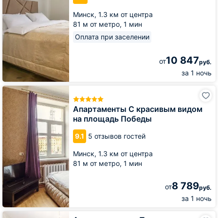
Минск,
1.3 км от центра
81 м от метро,
1 мин
Оплата при заселении
10 847
от
руб.
за 1 ночь
Апартаменты
С
красивым
Апартаменты С красивым видом
видом
на площадь Победы
на
площадь
9.1
5 отзывов гостей
Победы
Минск,
1.3 км от центра
81 м от метро,
1 мин
8 789
от
руб.
за 1 ночь
Апартаменты