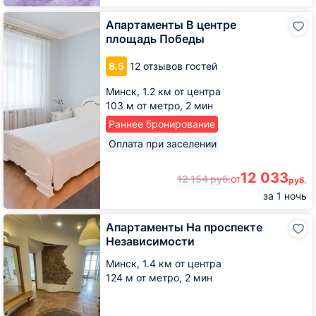
Апартаменты
Апартаменты В центре
В
площадь Победы
центре
площадь
8.5
12 отзывов гостей
Победы
Минск,
1.2 км от центра
103 м от метро,
2 мин
Раннее бронирование
Оплата при заселении
12 033
12 154
руб.
от
руб.
за 1 ночь
Апартаменты
Апартаменты На проспекте
На
Независимости
проспекте
Независимости
Минск,
1.4 км от центра
124 м от метро,
2 мин