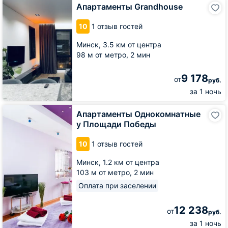
Апартаменты
Апартаменты Grandhouse
Grandhouse
10
1 отзыв гостей
Минск,
3.5 км от центра
98 м от метро,
2 мин
9 178
от
руб.
за 1 ночь
Апартаменты
Апартаменты Однокомнатные
Однокомнатные
у Площади Победы
у
Площади
10
1 отзыв гостей
Победы
Минск,
1.2 км от центра
103 м от метро,
2 мин
Оплата при заселении
12 238
от
руб.
за 1 ночь