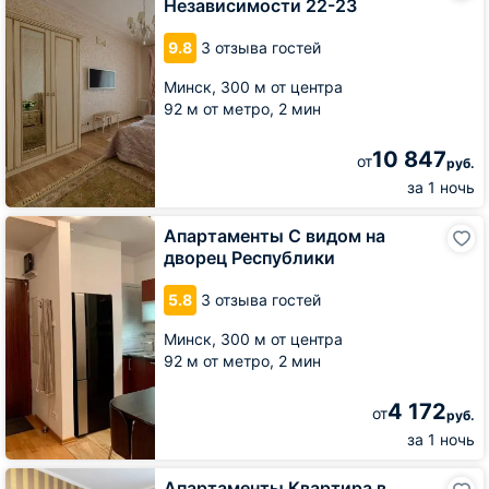
Независимости 22-23
Apart
пр-
9.8
3 отзыва гостей
т
Независимости
Минск,
300 м от центра
22-
92 м от метро,
2 мин
23
10 847
от
руб.
за 1 ночь
Апартаменты
Апартаменты С видом на
С
дворец Республики
видом
на
5.8
3 отзыва гостей
дворец
Республики
Минск,
300 м от центра
92 м от метро,
2 мин
4 172
от
руб.
за 1 ночь
Апартаменты
Апартаменты Квартира в