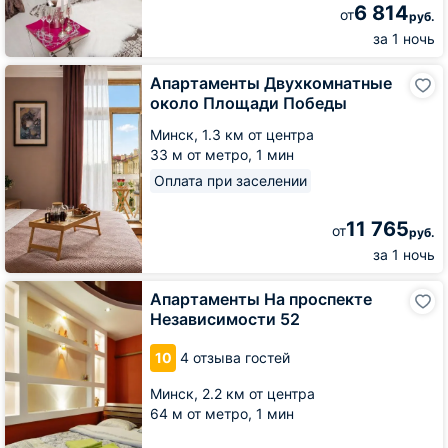
6 814
от
руб.
за 1 ночь
Апартаменты
Апартаменты Двухкомнатные
Двухкомнатные
около Площади Победы
около
Площади
Минск,
1.3 км от центра
Победы
33 м от метро,
1 мин
Оплата при заселении
11 765
от
руб.
за 1 ночь
Апартаменты
Апартаменты На проспекте
На
Независимости 52
проспекте
Независимости
10
4 отзыва гостей
52
Минск,
2.2 км от центра
64 м от метро,
1 мин