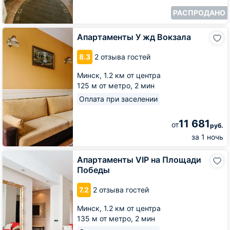
РАСПРОДАНО
Апартаменты
Апартаменты У жд Вокзала
У
жд
8.3
2 отзыва гостей
Вокзала
Минск,
1.2 км от центра
125 м от метро,
2 мин
Оплата при заселении
11 681
от
руб.
за 1 ночь
Апартаменты
Апартаменты VIP на Площади
VIP
Победы
на
Площади
7.2
2 отзыва гостей
Победы
Минск,
1.2 км от центра
135 м от метро,
2 мин