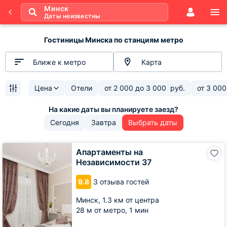
Минск
Даты неизвестны
Гостиницы Минска по станциям метро
Ближе к метро
Карта
Цена
Отели
от
2 000
до
3 000
руб.
от
3 000
Сегодня
Завтра
Выбрать даты
Апартаменты
Апартаменты на
на
Независимости 37
Независимости
37
9.8
3 отзыва гостей
Минск,
1.3 км от центра
28 м от метро,
1 мин