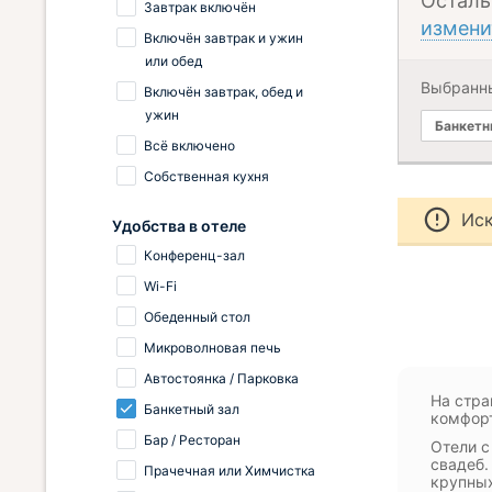
Осталь
Завтрак включён
измени
Включён завтрак и ужин
или обед
Выбранн
Включён завтрак, обед и
ужин
Банкетн
Всё включено
Собственная кухня
Иск
Удобства в отеле
Конференц-зал
Wi-Fi
Обеденный стол
Микроволновая печь
Автостоянка / Парковка
На стра
Банкетный зал
комфорт
Бар / Ресторан
Отели с
свадеб.
Прачечная или Химчистка
крупных