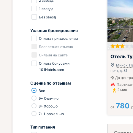
2 звезды
1 звезда
Без звезд
Условия бронирования
Оплата при заселении
Бесплатная отмена
Онлайн на сайте
Отель Ту
Оплата бонусами
Минск, П
101Hotels.com
пр-т, д. 81
До центра
Оценка по отзывам
Партизан
2 мин
Все
9+ Отлично
780
8+ Хорошо
от
р
7+ Нормально
Тип питания