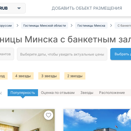
RUB
ДОБАВИТЬ ОБЪЕКТ РАЗМЕЩЕНИЯ
оруссии
Гостиницы Минской области
Гостиницы Минска
С банке
ницы Минска с банкетным за
Выбрать 
езд
4 звезды
3 звезды
2 звезды
:
Популярность
Оценка по отзывам
Звезды
Расположение