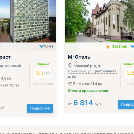
Wi-Fi
Завтрак
Завтрак включён
рист
М-Отель
ОТЛИЧНО
ВЕЛИК
артизанский
Минский р-н, д.
Приморье, ул. Центральная,
9.3
9.
/
10
д. 5в
 4.9 км
До Минск 11.4 км
497 отзывов
21 о
ская 127 м
Оплата при заселении
6 814
от
руб.
Подроб
уб.
Подробнее