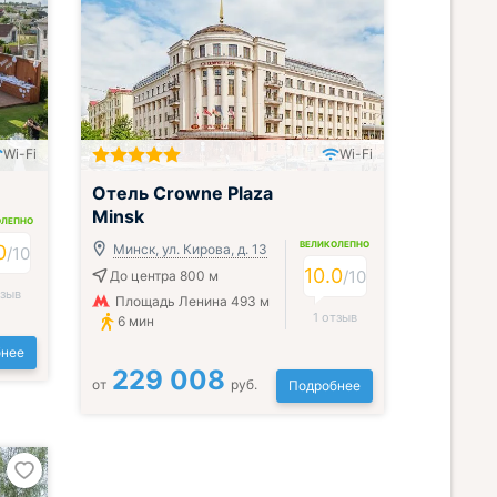
Wi-Fi
Wi-Fi
Отель Crowne Plaza
Minsk
ОЛЕПНО
ВЕЛИКОЛЕПНО
0
Минск, ул. Кирова, д. 13
/
10
10.0
/
10
До центра 800 м
тзыв
Площадь Ленина 493 м
1 отзыв
6 мин
нее
229 008
от
руб.
Подробнее