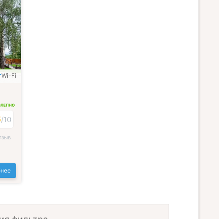
Wi-Fi
ОЛЕПНО
6
/
10
тзыв
нее