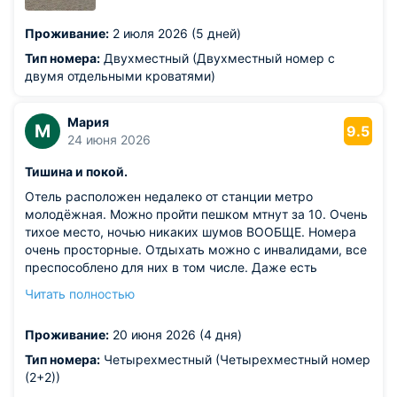
Проживание:
2 июля 2026 (5 дней)
Тип номера:
Двухместный (Двухместный номер с
двумя отдельными кроватями)
Мария
М
9.5
24 июня 2026
Тишина и покой.
Отель расположен недалеко от станции метро
молодёжная. Можно пройти пешком мтнут за 10. Очень
тихое место, ночью никаких шумов ВООБЩЕ. Номера
очень просторные. Отдыхать можно с инвалидами, все
преспособлено для них в том числе. Даже есть
тренажерный зал и бассейн, (в стоимость проживания
Читать полностью
не входит),но что очень удобно. Рекомендую!
Из недостатков: в номере не было тапочек.
Проживание:
20 июня 2026 (4 дня)
Тип номера:
Четырехместный (Четырехместный номер
(2+2))