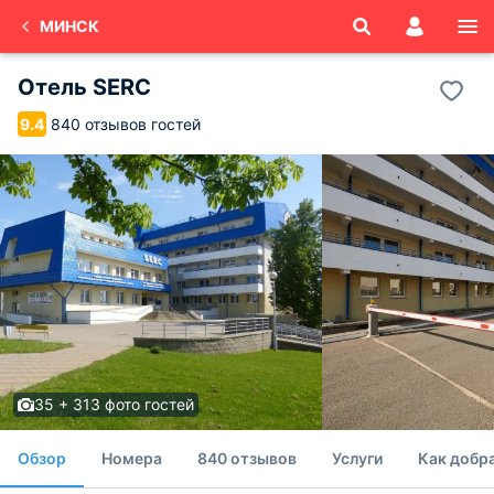
МИНСК
Отель SERC
840 отзывов гостей
9.4
35 + 313 фото гостей
Обзор
Номера
840 отзывов
Услуги
Как добр