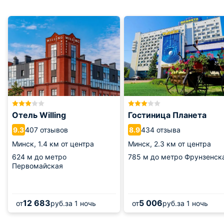
Отель Willing
Гостиница Планета
407 отзывов
434 отзыва
9.3
8.9
Минск,
1.4 км от центра
Минск,
2.3 км от центра
624 м
до метро
785 м
до метро Фрунзенск
Первомайская
12 683
5 006
от
руб.
за 1 ночь
от
руб.
за 1 ночь