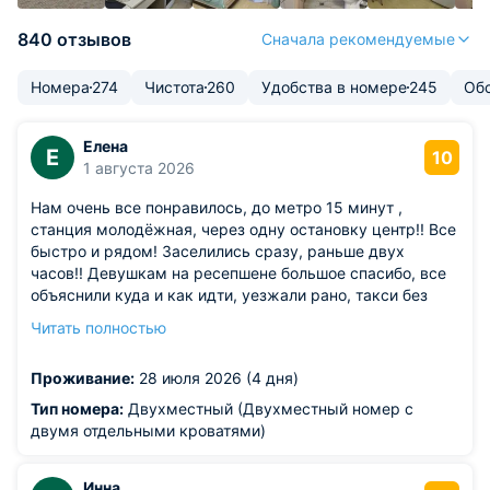
840 отзывов
Сначала рекомендуемые
Номера
274
Чистота
260
Удобства в номере
245
Об
Елена
Е
10
1 августа 2026
Нам очень все понравилось, до метро 15 минут ,
станция молодёжная, через одну остановку центр!! Все
быстро и рядом! Заселились сразу, раньше двух
часов!! Девушкам на ресепшене большое спасибо, все
объяснили куда и как идти, уезжали рано, такси без
проблем вызвали по Яндексу! Номер был большой, с
Читать полностью
кухней, даже можно все готовить, но мы кушали в
кафешках. Чистота идеальная, кровати супер, все
Проживание:
28 июля 2026 (4 дня)
удобно как дома!! Санузел все в номере! Все отлично,
даже не ожидала что так будет приедем еще раз
Тип номера:
Двухместный (Двухместный номер с
обязательно, если соберёмся в Минск
двумя отдельными кроватями)
Инна