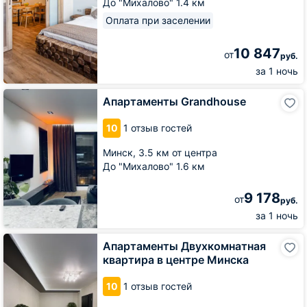
До "Михалово" 1.4 км
Оплата при заселении
10 847
от
руб.
за 1 ночь
Апартаменты
Апартаменты Grandhouse
Grandhouse
10
1 отзыв гостей
Минск,
3.5 км от центра
До "Михалово" 1.6 км
9 178
от
руб.
за 1 ночь
Апартаменты
Апартаменты Двухкомнатная
Двухкомнатная
квартира в центре Минска
квартира
в
10
1 отзыв гостей
центре
Минска