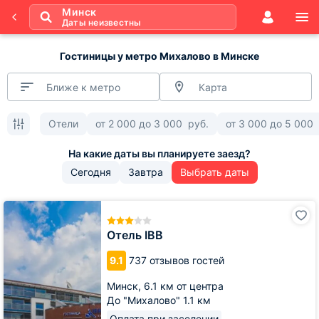
Минск
Даты неизвестны
Гостиницы у метро Михалово в Минске
Ближе к метро
Карта
Отели
от
2 000
до
3 000
руб.
от
3 000
до
5 000
Сегодня
Завтра
Выбрать даты
Отель
IBB
Отель IBB
9.1
737 отзывов гостей
Минск,
6.1 км от центра
До "Михалово" 1.1 км
Оплата при заселении