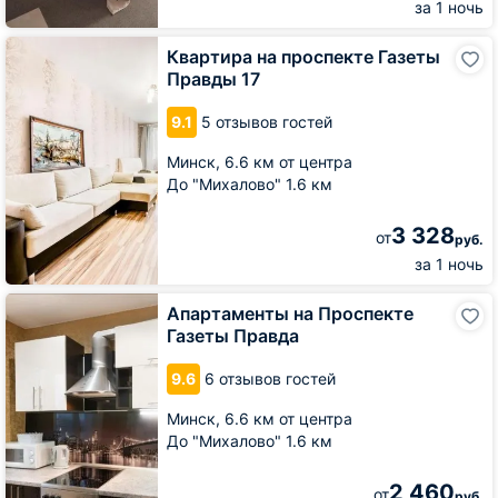
за 1 ночь
Квартира
Квартира на проспекте Газеты
на
Правды 17
проспекте
Газеты
9.1
5 отзывов гостей
Правды
17
Минск,
6.6 км от центра
До "Михалово" 1.6 км
3 328
от
руб.
за 1 ночь
Апартаменты
Апартаменты на Проспекте
на
Газеты Правда
Проспекте
Газеты
9.6
6 отзывов гостей
Правда
Минск,
6.6 км от центра
До "Михалово" 1.6 км
2 460
от
руб.