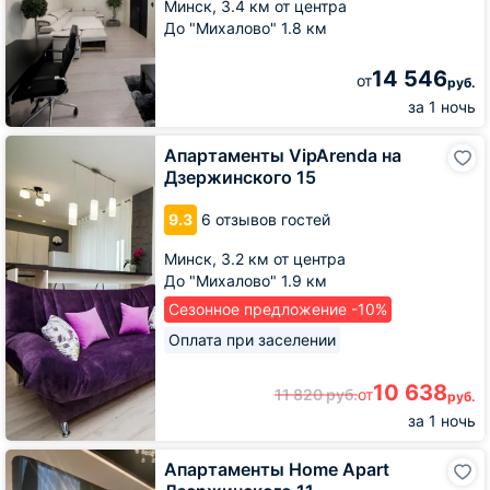
Минск,
3.4 км от центра
До "Михалово" 1.8 км
14 546
от
руб.
за 1 ночь
Апартаменты
Апартаменты VipArenda на
VipArenda
Дзержинского 15
на
Дзержинского
9.3
6 отзывов гостей
15
Минск,
3.2 км от центра
До "Михалово" 1.9 км
Сезонное предложение -10%
Оплата при заселении
10 638
11 820
руб.
от
руб.
за 1 ночь
Апартаменты
Апартаменты Home Apart
Home