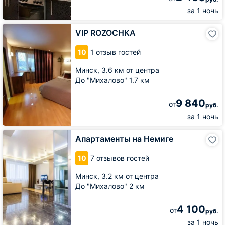
за 1 ночь
VIP
VIP ROZOCHKA
ROZOCHKA
10
1 отзыв гостей
Минск,
3.6 км от центра
До "Михалово" 1.7 км
9 840
от
руб.
за 1 ночь
Апартаменты
Апартаменты на Немиге
на
Немиге
10
7 отзывов гостей
Минск,
3.2 км от центра
До "Михалово" 2 км
4 100
от
руб.
за 1 ночь