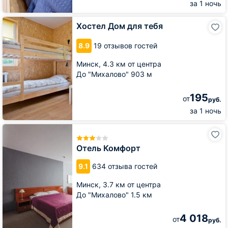
за 1 ночь
Хостел
Хостел Дом для тебя
Дом
для
8.9
19 отзывов гостей
тебя
Минск,
4.3 км от центра
До "Михалово" 903 м
195
от
руб.
за 1 ночь
Отель
Комфорт
Отель Комфорт
9.1
634 отзыва гостей
Минск,
3.7 км от центра
До "Михалово" 1.5 км
4 018
от
руб.