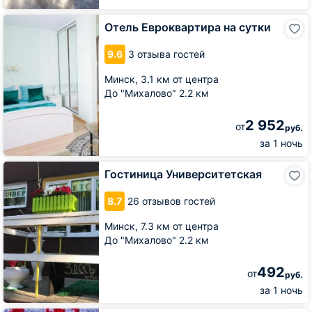
Отель
Отель Евроквартира на сутки
Евроквартира
на
9.6
3 отзыва гостей
сутки
Минск,
3.1 км от центра
До "Михалово" 2.2 км
2 952
от
руб.
за 1 ночь
Гостиница
Гостиница Университетская
Университетская
8.7
26 отзывов гостей
Минск,
7.3 км от центра
До "Михалово" 2.2 км
492
от
руб.
за 1 ночь