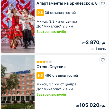
Апартаменты
Апартаменты на Брилевской, 8
на
Брилевской,
9.8
36 отзывов гостей
8
Минск,
3.3 км от центра
До "Михалово" 2.3 км
Завтрак включён
2 870
от
руб.
за 1 ночь
Отель
Спутник
Отель Спутник
9.3
486 отзывов гостей
Минск,
3.1 км от центра
До "Михалово" 2.4 км
Завтрак включён
105 020
от
руб.