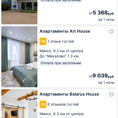
5 368
от
руб.
за 1 ночь
Апартаменты
Апартаменты Art House
Art
House
10
1 отзыв гостей
Минск,
6.2 км от центра
До "Михалово" 1.3 км
Оплата при заселении
9 039
от
руб.
за 1 ночь
Апартаменты
Апартаменты Belarus House
Belarus
House
10
6 отзывов гостей
Минск,
6.3 км от центра