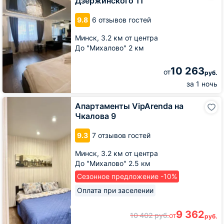
Дзержинского 11
Apart
Дзержинского
9.8
6 отзывов гостей
11
Минск,
3.2 км от центра
До "Михалово" 2 км
10 263
от
руб.
за 1 ночь
Апартаменты
Апартаменты VipArenda на
VipArenda
Чкалова 9
на
Чкалова
9.3
7 отзывов гостей
9
Минск,
3.2 км от центра
До "Михалово" 2.5 км
Сезонное предложение -10%
Оплата при заселении
9 362
10 402
руб.
от
руб.