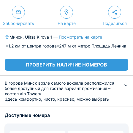
Забронировать
На карте
Поделиться
Минск, Ulitsa Kirova 1 —
Посмотреть на карте
1.2 км от центра города
247 м от метро Площадь Ленина
ПРОВЕРИТЬ НАЛИЧИЕ НОМЕРОВ
В городе Минск возле самого вокзала расположился
более доступный для гостей вариант проживания –
хостел «In Tower».
Здесь комфортно, чисто, красиво, можно выбрать
номер по своему предпочтению среди 20
предложенных в номерном фонде. Это могут быть
Доступные номера
двухместные или трехместные апартаменты, также
спальня с несколькими кроватями для женщин и
мужчин. В хостеле современный интерьер, мебель
удобная и новая, свежий ремонт, хотя он был открыт