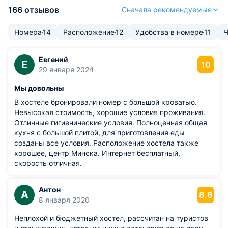
166 отзывов
Сначала рекомендуемые
Номера
14
Расположение
12
Удобства в номере
11
Ч
Евгений
Е
10
29 января 2024
Мы довольны
В хостеле бронировали номер с большой кроватью.
Невысокая стоимость, хорошие условия проживания.
Отличные гигиенические условия. Полноценная общая
кухня с большой плитой, для приготовления еды
созданы все условия. Расположение хостела также
хорошее, центр Минска. Интернет бесплатный,
скорость отличная.
Антон
А
8.6
8 января 2020
Неплохой и бюджетный хостел, рассчитан на туристов