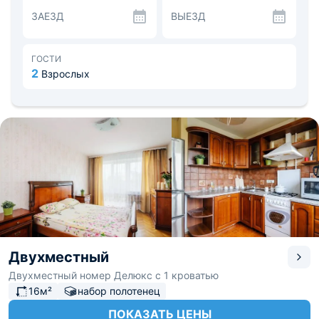
еще в 2014 году.
ЗАЕЗД
ВЫЕЗД
Можно готовить самостоятельно или же заказывать еду
прямо в номер.
Рядом имеется все для приятного времяпровождения.
Удастся насладиться увлекательной экскурсией по
ГОСТИ
таким достопримечательностям города, как парк Янки
2
Взрослых
Купалы или же Александровский сад. Добираться к
аэропорту легко, он находится в 40 километрах.
Двухместный
Двухместный номер Делюкс с 1 кроватью
16м²
набор полотенец
ПОКАЗАТЬ ЦЕНЫ