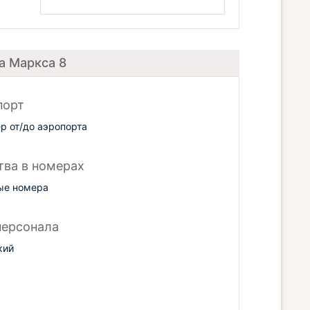
а Маркса 8
порт
р от/до аэропорта
тва в номерах
ые номера
персонала
кий