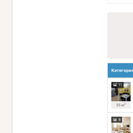
Категори
11
2
55 м
8