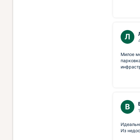
Л
Милое ме
парковка
инфраст
В
Идеальны
Из недос