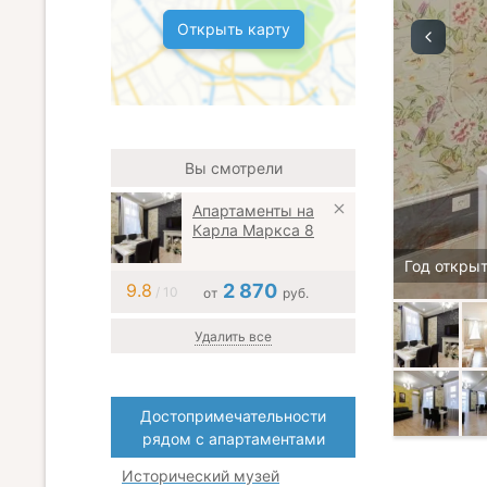
Открыть карту
Вы смотрели
Апартаменты на
Карла Маркса 8
Год открыт
9.8
2 870
/ 10
от
руб.
Удалить все
Достопримечательности
рядом с апартаментами
Исторический музей