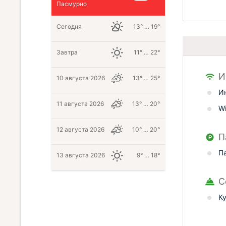
Пасмурно
Сегодня
13° … 19°
Завтра
11° … 22°
И
10 августа 2026
13° … 25°
И
11 августа 2026
13° … 20°
Wi
12 августа 2026
10° … 20°
П
П
13 августа 2026
9° … 18°
С
К