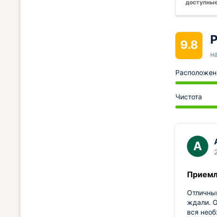
доступные
Р
9.8
н
Расположен
Чистота
А
Приемл
Отличный
ждали. О
вся необ