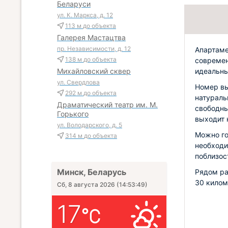
Беларуси
ул. К. Маркса, д. 12
113 м
до объекта
Галерея Мастацтва
пр. Независимости, д. 12
Апартаме
138 м
до объекта
современ
идеальны
Михайловский сквер
ул. Свердлова
Номер вы
292 м
до объекта
натураль
Драматический театр им. М.
свободны
Горького
выходит 
ул. Володарского, д. 5
Можно го
314 м
до объекта
необходи
поблизос
Минск, Беларусь
Рядом ра
30 килом
Сб, 8 августа 2026
(
14:53:51
)
17