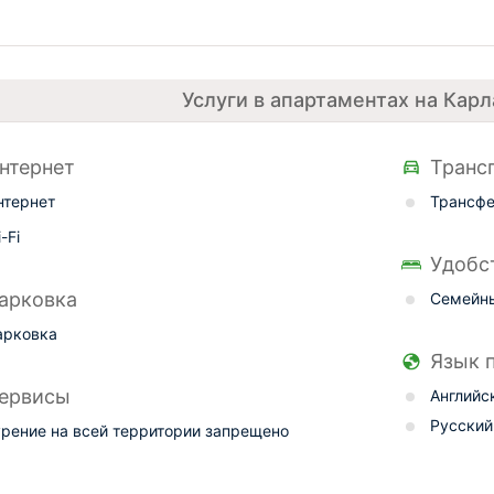
Услуги в апартаментах на Карл
нтернет
Транс
нтернет
Трансфе
-Fi
Удобс
арковка
Семейн
арковка
Язык 
ервисы
Английс
Русский
урение на всей территории запрещено