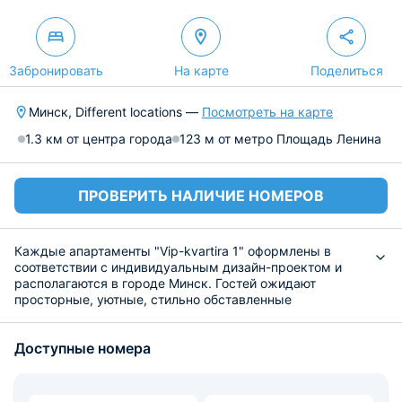
Забронировать
На карте
Поделиться
Минск, Different locations —
Посмотреть на карте
1.3 км от центра города
123 м от метро Площадь Ленина
ПРОВЕРИТЬ НАЛИЧИЕ НОМЕРОВ
Каждые апартаменты "Vip-kvartira 1" оформлены в
соответствии с индивидуальным дизайн-проектом и
располагаются в городе Минск. Гостей ожидают
просторные, уютные, стильно обставленные
апартаменты в самом центре города. Гостям
предлагаются бесплатные Wi-Fi и парковка, что
Доступные номера
немаловажно, учитывая ограниченные возможности
парковки в центре города.
Каждый номер оснащён телевизором и всей
необходимой бытовой техникой. К услугам гостей