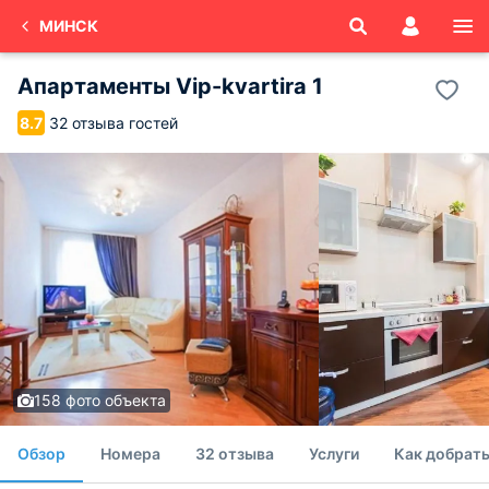
МИНСК
Апартаменты Vip-kvartira 1
32 отзыва гостей
8.7
158 фото объекта
Обзор
Номера
32 отзыва
Услуги
Как добрат