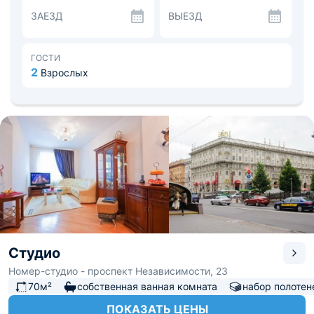
фешенебельные гостиные, обставленные стильной
ЗАЕЗД
ВЫЕЗД
дизайнерской мебелью, роскошные спальные места и
ванные комнаты.
В каждых апартаментах имеется кухня, на которой вы
найдёте всё необходимое для приготовления любого
ГОСТИ
блюда. Кроме функциональности большое внимание
2
Взрослых
уделено стилю кухни и техники, среди которой плита,
микроволновая печь.
От железнодорожного вокзала до апартаментов всего
одна станция метро. Октябрьский район Минска, в
котором расположены апартаменты, известен своей
архитектурой, а также большим количеством
достопримечательностей.
Студио
Номер-студио - проспект Независимости, 23
70м²
собственная ванная комната
набор полотен
ПОКАЗАТЬ ЦЕНЫ