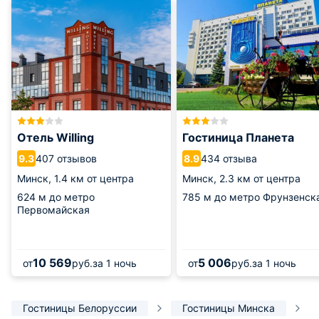
Отель Willing
Гостиница Планета
407 отзывов
434 отзыва
9.3
8.9
Минск,
1.4 км от центра
Минск,
2.3 км от центра
624 м
до метро
785 м
до метро Фрунзенск
Первомайская
10 569
5 006
от
руб.
за 1 ночь
от
руб.
за 1 ночь
Гостиницы Белоруссии
Гостиницы Минска