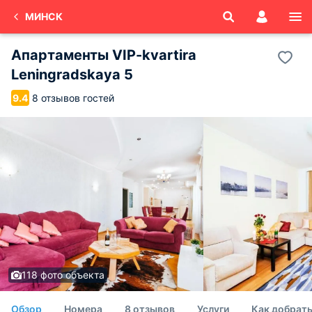
МИНСК
Апартаменты VIP-kvartira
Leningradskaya 5
8 отзывов гостей
9.4
118 фото объекта
Обзор
Номера
8 отзывов
Услуги
Как добрат