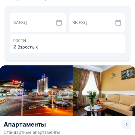
принадлежности, письменный стол и гостиный уголок с
диваном.
Собственная ванная комната с душем укомплектована
феном и бесплатными туалетно-косметическими
ЗАЕЗД
ВЫЕЗД
принадлежностями.
Апартаменты находятся в 2,5 км от стадиона «Палова
Арена» и в 2,8 км от спортивно-развлекательного
комплекса «Минск Спортс Дворец».
ГОСТИ
Расстояние от апартаментов Vip-kvartira на
2
Взрослых
Ленинградской, 3 (2) до национального аэропорта
Минск составляет 32 км.
За дополнительную плату организуется трансфер от/до
аэропорта.
Апартаменты
Стандартные апартаменты