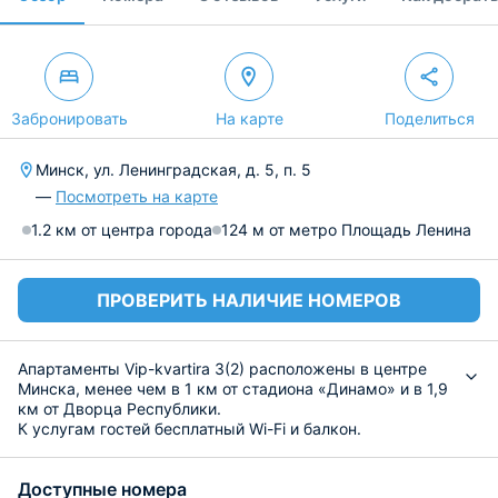
Забронировать
На карте
Поделиться
Минск, ул. Ленинградская, д. 5, п. 5
—
Посмотреть на карте
1.2 км от центра города
124 м от метро Площадь Ленина
ПРОВЕРИТЬ НАЛИЧИЕ НОМЕРОВ
Апартаменты Vip-kvartira 3(2) расположены в центре
Минска, менее чем в 1 км от стадиона «Динамо» и в 1,9
км от Дворца Республики.
К услугам гостей бесплатный Wi-Fi и балкон.
В числе удобств апартаментов кухня с посудомоечной
машиной и микроволновой печью, телевизор с плоским
Доступные номера
экраном и спутниковыми каналами, гладильные