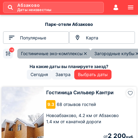
Абзаково
Даты неизвестны
Парк-отели Абзаково
Популярные
Карта
16
Гостиничные эко-комплексы
Загородные клубы
Сегодня
Завтра
Выбрать даты
Гостиница
Гостиница Сильвер Кантри
Сильвер
Кантри
9.3
68 отзывов гостей
Новоабзаково,
4.2 км от Абзаково
1.4 км от канатной дороги
2 200
от
руб.