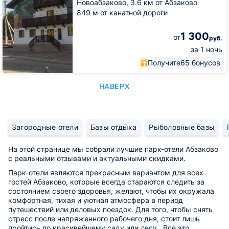
Новоабзаково,
3.6 км от Абзаково
849 м от канатной дороги
1 300
от
руб.
за 1 ночь
Получите
65 бонусов
НАВЕРХ
Загородные отели
Базы отдыха
Рыболовные базы
На этой странице мы собрали лучшие парк-отели Абзаково
с реальными отзывами и актуальными скидками.
Парк-отели являются прекрасным вариантом для всех
гостей Абзаково, которые всегда стараются следить за
состоянием своего здоровья, желают, чтобы их окружала
комфортная, тихая и уютная атмосфера в период
путешествий или деловых поездок. Для того, чтобы снять
стресс после напряженного рабочего дня, стоит лишь
пройтись по красивейшему саду или лесу. Все это