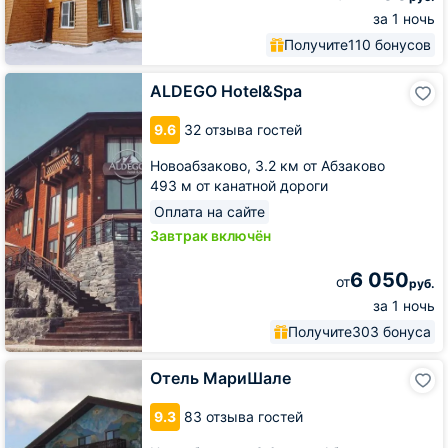
за 1 ночь
Получите
110 бонусов
ALDEGO
ALDEGO Hotel&Spa
Hotel&Spa
9.6
32 отзыва гостей
Новоабзаково,
3.2 км от Абзаково
493 м от канатной дороги
Оплата на сайте
Завтрак включён
6 050
от
руб.
за 1 ночь
Получите
303 бонуса
Отель
Отель МариШале
МариШале
9.3
83 отзыва гостей