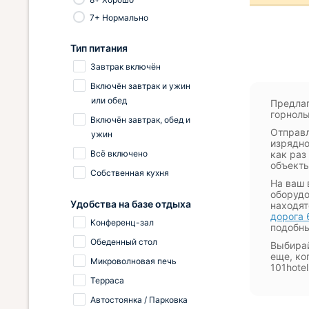
7+ Нормально
Тип питания
Завтрак включён
Включён завтрак и ужин
или обед
Предлаг
горнол
Включён завтрак, обед и
Отправл
ужин
изрядно
Всё включено
как раз
объект
Собственная кухня
На ваш 
оборудо
Удобства на базе отдыха
находят
дорога 
Конференц-зал
подобны
Обеденный стол
Выбирай
еще, ко
Микроволновая печь
101hotel
Терраса
Автостоянка / Парковка