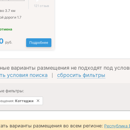
121 отзыв
во 3.7 км
ой дороги 1.7
 отмена
0
руб.
Подробнее
ные варианты размещения не подходят под услов
ть условия поиска
сбросить фильтры
|
ые фильтры:
мещения:
Коттеджи
ать варианты размещения во всем регионе:
Республика 