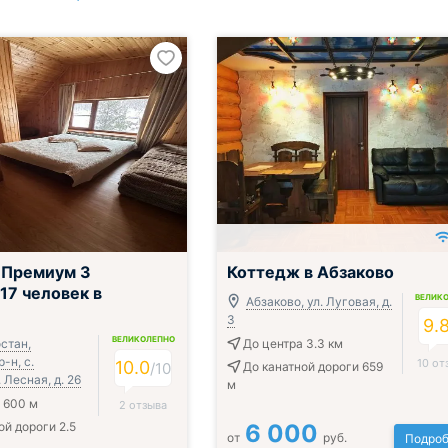
 Премиум 3
Коттедж в Абзаково
 17 человек в
ВЕЛИК
Абзаково, ул. Луговая, д.
3
9.
ВЕЛИКОЛЕПНО
стан,
До центра 3.3 км
-н, с.
10 от
10.0
/
10
До канатной дороги 659
 Лесная, д. 26
м
 600 м
2 отзыва
ой дороги 2.5
6 000
от
руб.
Подроб