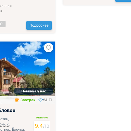
женная
ия
НО
Подробнее
Новинка у нас
Завтрак
Wi-Fi
чён
Еловое
ОТЛИЧНО
стан,
-н, с.
9.4
/
10
, пер. Ёлочка,