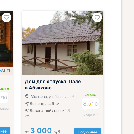
Wi-Fi
Дом для отпуска Шале
в Абзаково
ОЛЕПНО
ХОРОШО
8
Абзаково, ул. Горная, д. 6
/
10
8.5
/
10
До центра 4.5 км
зывов
До канатной дороги 1.6
5 оценок
км
3 000
нее
от
руб.
Подробнее