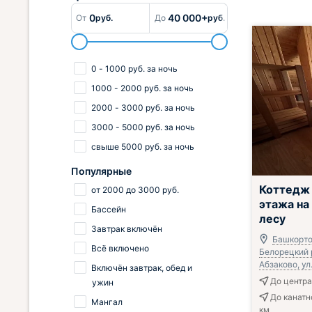
0
40 000+
От
руб.
До
руб.
0
-
1000
руб.
за ночь
1000
-
2000
руб.
за ночь
2000
-
3000
руб.
за ночь
3000
-
5000
руб.
за ночь
свыше
5000
руб.
за ночь
Популярные
Коттедж
от
2000
до
3000
руб.
этажа на
Бассейн
лесу
Завтрак включён
Башкорто
Всё включено
Белорецкий р
Абзаково, ул.
Включён завтрак, обед и
До центра
ужин
До канатн
Мангал
км