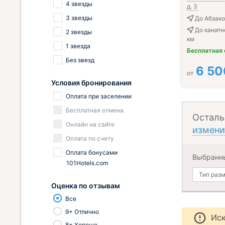
4 звезды
д. 3
3 звезды
До Абзако
До канатн
2 звезды
км
1 звезда
Бесплатная
Без звезд
6 50
от
Условия бронирования
Оплата при заселении
Бесплатная отмена
Осталь
Онлайн на сайте
измени
Оплата по счету
Оплата бонусами
Выбранн
101Hotels.com
Тип раз
Оценка по отзывам
Все
9+ Отлично
Иск
8+ Хорошо