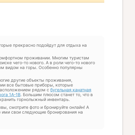
торые прекрасно подойдут для отдыха на
комфортном проживании. Многим туристам
иске чего-то нового. А в роли чего-то нового
ым видом на горы. Особенно популярны
ногие другие объекты проживания,
ии все бытовые приборы, которые
 расположением рядом с
бугельная канатная
рога 1А-1В
. Большим плюсом станет то, что в
 хранить горнолыжный инвентарь.
вы, смотрите фото и бронируйте онлайн! А
е ими свои следующие бронирования на