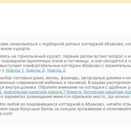
аем ознакомиться с подборкой уютных коттеджей Абзаково, ко
ыжном курорте.
яясь на горнолыжный курорт, первым делом встает вопрос о 
 поднадоели однотипные отели и гостиницы, и они находятся в по
 выступают комфортабельные коттеджи Абзаково с изумительн
ы у
трассы 1
,
трассы 3
,
трассы 2
.
выбор гостевые дома, виллы, фазенды, загородные домики и м
ванные современной мебелью и техникой. В вашем распоряжен
ся внутри домика. Обратите внимание на коттеджи с удобным
6
,
кресельная канатная дорога 7 Комета
,
бугельная канатная до
х вариантах размещения имеется отдельное место, где можно
те любой из понравившихся коттеджей в Абзаково, читайте отзы
пите наши бонусные баллы за каждое проживание и оплачивайт
s.com!