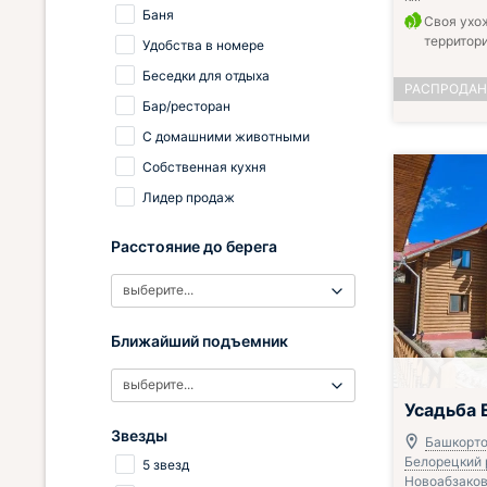
Баня
Своя ухо
территор
Удобства в номере
Беседки для отдыха
РАСПРОДА
Бар/ресторан
С домашними животными
Собственная кухня
Лидер продаж
Расстояние до берега
выберите...
Ближайший подъемник
выберите...
Завтрак вклю
Усадьба 
Звезды
Башкорто
Белорецкий р
5 звезд
Новоабзаково