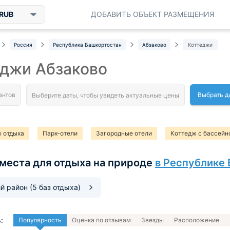
RUB
ДОБАВИТЬ ОБЪЕКТ РАЗМЕЩЕНИЯ
Россия
Республика Башкортостан
Абзаково
Коттеджи
еджи Абзаково
Выбрать д
 отдыха
Парк-отели
Загородные отели
Коттедж с бассейн
места для отдыха на природе
в Республике
ий район
(5 баз отдыха)
:
Популярность
Оценка по отзывам
Звезды
Расположение