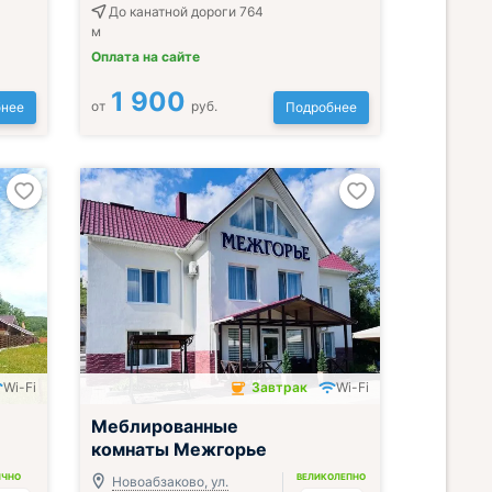
До канатной дороги 764
м
Оплата на сайте
1 900
от
руб.
нее
Подробнее
Wi-Fi
Завтрак
Wi-Fi
Завтрак включён
Меблированные
комнаты Межгорье
ИЧНО
ВЕЛИКОЛЕПНО
Новоабзаково, ул.