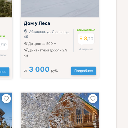
Дом у Леса
ВЕЛИКОЛЕПНО
Абзаково, ул. Лесная, д.
45
ОШО
9.8
/
10
5
До центра 500 м
/
10
4 оценки
До канатной дороги 2.9
енок
км
3 000
от
руб.
Подробнее
нее