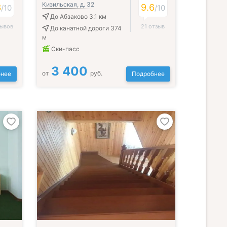
Кизильская, д. 32
3
9.6
/
10
/
10
До Абзаково 3.1 км
зывов
21 отзыв
До канатной дороги 374
м
Ски-пасс
3 400
от
руб.
нее
Подробнее