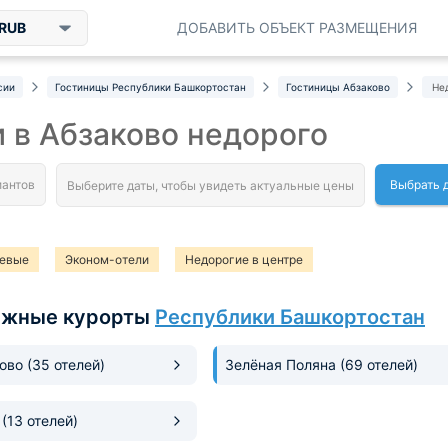
RUB
ДОБАВИТЬ ОБЪЕКТ РАЗМЕЩЕНИЯ
сии
Гостиницы Республики Башкортостан
Гостиницы Абзаково
Не
 в Абзаково недорого
Выбрать 
евые
Эконом-отели
Недорогие в центре
ыжные курорты
Республики Башкортостан
ково
(35 отелей)
Зелёная Поляна
(69 отелей)
ь
(13 отелей)