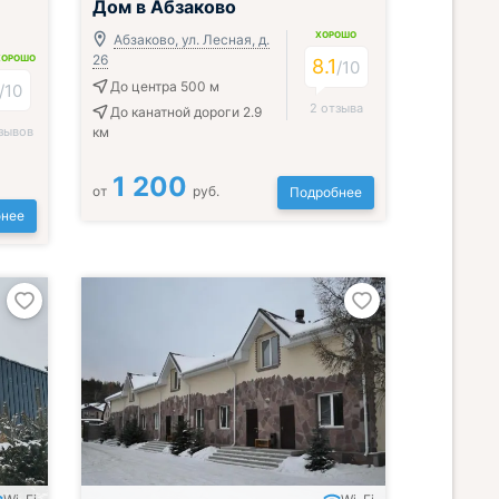
Дом в Абзаково
ХОРОШО
Абзаково, ул. Лесная, д.
26
ХОРОШО
8.1
/
10
До центра 500 м
/
10
2 отзыва
До канатной дороги 2.9
зывов
км
1 200
от
руб.
Подробнее
нее