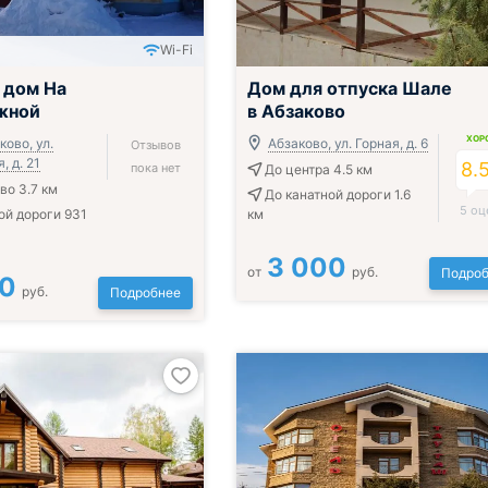
Wi-Fi
 дом На
Дом для отпуска Шале
жной
в Абзаково
ХОР
ово, ул.
Абзаково, ул. Горная, д. 6
Отзывов
 д. 21
8.
пока нет
До центра 4.5 км
во 3.7 км
До канатной дороги 1.6
5 оц
ой дороги 931
км
3 000
от
руб.
Подроб
00
руб.
Подробнее