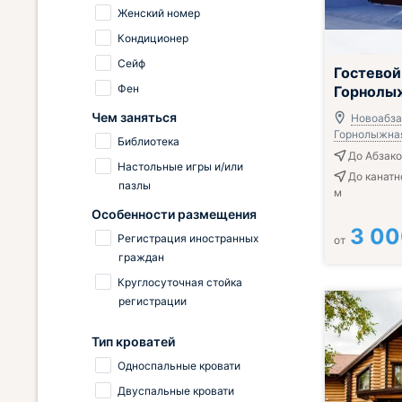
Женский номер
Кондиционер
Сейф
Гостевой
Фен
Горнолы
Чем заняться
Новоабзак
Горнолыжная,
Библиотека
До Абзако
Настольные игры и/или
До канатн
пазлы
м
Особенности размещения
3 0
Регистрация иностранных
от
граждан
Круглосуточная стойка
регистрации
Тип кроватей
Односпальные кровати
Двуспальные кровати