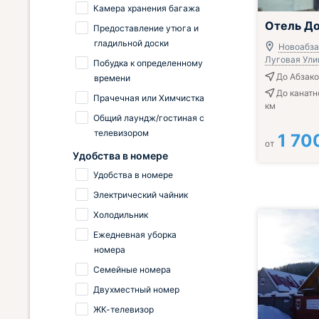
Камера хранения багажа
Отель До
Предоставление утюга и
гладильной доски
Новоабза
Луговая Ули
Побудка к определенному
До Абзако
времени
До канатн
Прачечная или Химчистка
км
Общий лаундж/гостиная с
телевизором
1 70
от
Удобства в номере
Удобства в номере
Электрический чайник
Холодильник
Ежедневная уборка
номера
Семейные номера
Двухместный номер
ЖК-телевизор