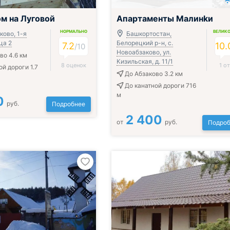
м на Луговой
Апартаменты Малинkи
НОРМАЛЬНО
ВЕЛИК
ково, 1-я
Башкортостан,
ца 2
Белорецкий р-н, с.
7.2
10.
/
10
Новоабзаково, ул.
во 4.6 км
Кизильская, д. 11/1
8 оценок
1 о
ой дороги 1.7
До Абзаково 3.2 км
До канатной дороги 716
м
0
руб.
Подробнее
2 400
от
руб.
Подроб