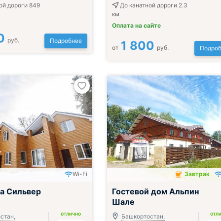
ой дороги 849
До канатной дороги 2.3
км
Оплата на сайте
0
руб.
Подробнее
1 800
от
руб.
Подроб
Wi-Fi
Завтрак
Завтрак включён
а Сильвер
Гостевой дом Альпин
Шале
ОТЛИЧНО
ОТЛ
стан,
Башкортостан,