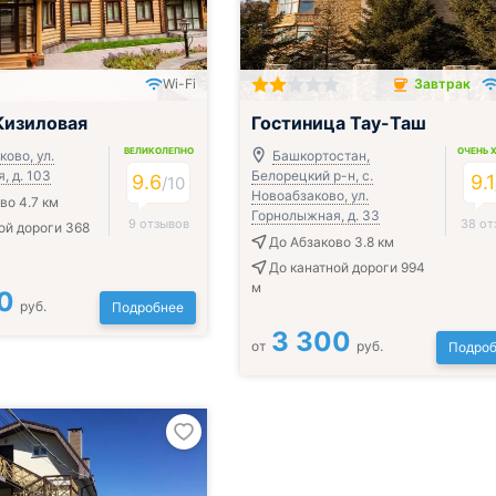
Wi-Fi
Завтрак
Завтрак включён
Кизиловая
Гостиница Тау-Таш
ВЕЛИКОЛЕПНО
ОЧЕНЬ 
ово, ул.
Башкортостан,
, д. 103
Белорецкий р-н, с.
9.6
9.1
/
10
Новоабзаково, ул.
во 4.7 км
Горнолыжная, д. 33
9 отзывов
38 от
ой дороги 368
До Абзаково 3.8 км
До канатной дороги 994
м
0
руб.
Подробнее
3 300
от
руб.
Подроб