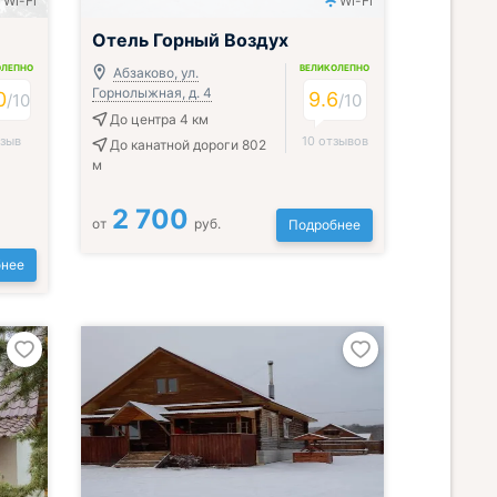
Wi-Fi
Wi-Fi
Отель Горный Воздух
ОЛЕПНО
ВЕЛИКОЛЕПНО
Абзаково, ул.
Горнолыжная, д. 4
0
9.6
/
10
/
10
До центра 4 км
тзыв
10 отзывов
До канатной дороги 802
м
2 700
от
руб.
Подробнее
нее