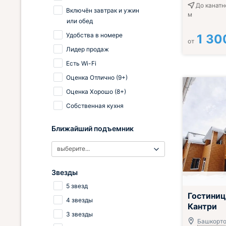
До канатн
Включён завтрак и ужин
м
или обед
Удобства в номере
1 30
от
Лидер продаж
Есть Wi-Fi
Оценка Отлично (9+)
Оценка Хорошо (8+)
Собственная кухня
Ближайший подъемник
выберите...
Звезды
5 звезд
Гостиниц
4 звезды
Кантри
3 звезды
Башкорто