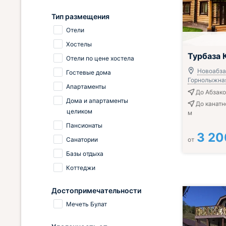
Тип размещения
Отели
Хостелы
Турбаза 
Отели по цене хостела
Новоабзак
Гостевые дома
Горнолыжная
Апартаменты
До Абзако
Дома и апартаменты
До канатн
целиком
м
Пансионаты
3 20
Санатории
от
Базы отдыха
Коттеджи
Достопримечательности
Мечеть Булат