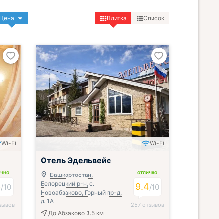
Цена
Плитка
Список
Wi-Fi
Wi-Fi
Отель Эдельвейс
ИЧНО
ОТЛИЧНО
Башкортостан,
Белорецкий р-н, с.
3
9.4
/
10
/
10
Новоабзаково, Горный пр-д,
д. 1A
зывов
257 отзывов
До Абзаково 3.5 км