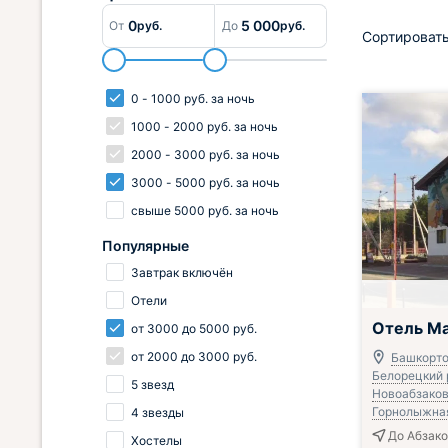
0
5 000
От
руб.
До
руб.
Сортировать
0
-
1000
руб.
за ночь
1000
-
2000
руб.
за ночь
2000
-
3000
руб.
за ночь
3000
-
5000
руб.
за ночь
свыше
5000
руб.
за ночь
Популярные
Завтрак включён
Отели
Отель М
от
3000
до
5000
руб.
от
2000
до
3000
руб.
Башкорто
Белорецкий р
5 звезд
Новоабзаково
Горнолыжная,
4 звезды
До Абзако
Хостелы