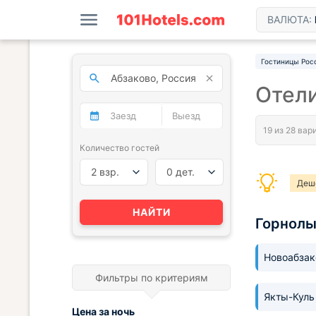
ВАЛЮТА:
Гостиницы Рос
Отели
Количество гостей
2 взр.
0 дет.
Деш
НАЙТИ
Горнол
Новоабза
Фильтры по критериям
Якты-Кул
Цена за
ночь