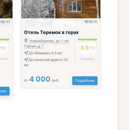
Wi-Fi
Wi-Fi
Отель Теремок в горах
ХОРОШО
ОЧЕНЬ ХОРОШО
Новоабзаково, ул. 1-ая
Горная, д. 7
8.9
/
10
/
10
До Абзаково 4.5 км
зывов
6 оценок
До канатной дороги 1.6
км
4 000
от
руб.
Подробнее
нее