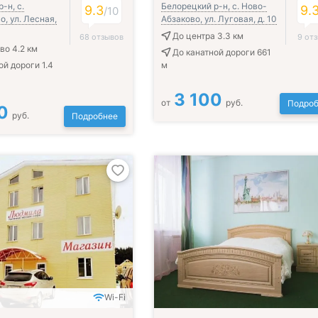
-н, с.
Белорецкий р-н, с. Ново-
9.3
9.
/
10
, ул. Лесная,
Абзаково, ул. Луговая, д. 10
До центра 3.3 км
68 отзывов
9 от
во 4.2 км
До канатной дороги 661
ой дороги 1.4
м
3 100
от
руб.
Подроб
0
руб.
Подробнее
Wi-Fi