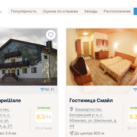
:
Популярность
Оценка по отзывам
Звезды
Расположение
Wi-Fi
ариШале
Гостиница Смайл
ОТЛИЧНО
ОТЛ
стан,
Башкортостан,
-н, с.
Белорецкий р-н, с.
9.3
9.
/
10
, ул.
Абзаково, ул. Школьная, д.
 д. 2/1
44
83 отзыва
96 от
во 3.6 км
До центра 900 м