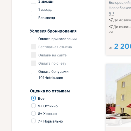
2 звезды
Белорецкий р
Новоабзаково
1 звезда
д. 1
Без звезд
До Абзако
До канатн
Условия бронирования
км
Оплата при заселении
2 20
Бесплатная отмена
от
Онлайн на сайте
Оплата по счету
Оплата бонусами
101Hotels.com
Оценка по отзывам
Все
9+ Отлично
8+ Хорошо
7+ Нормально