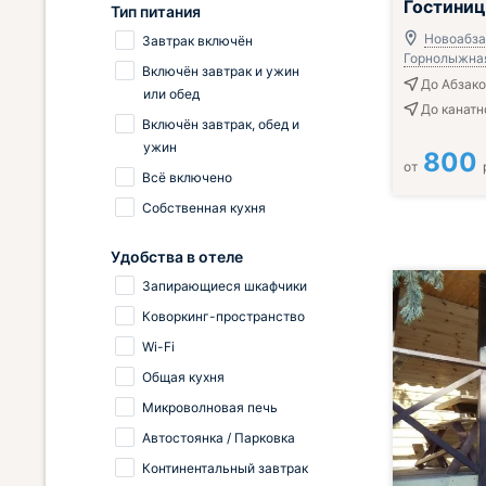
Гостини
Тип питания
Новоабзак
Завтрак включён
Горнолыжная,
Включён завтрак и ужин
До Абзако
или обед
До канатно
Включён завтрак, обед и
ужин
800
от
Всё включено
Собственная кухня
Удобства в отеле
Запирающиеся шкафчики
Коворкинг-пространство
Wi-Fi
Общая кухня
Микроволновая печь
Автостоянка / Парковка
Континентальный завтрак