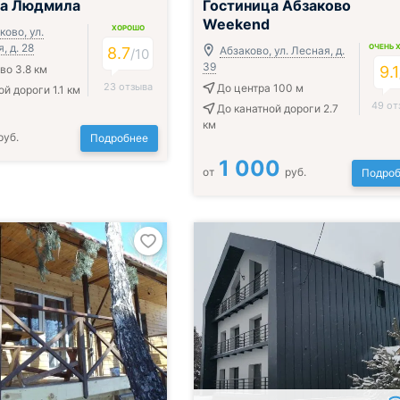
ца Людмила
Гостиница Абзаково
Weekend
ХОРОШО
ово, ул.
 д. 28
ОЧЕНЬ 
8.7
Абзаково, ул. Лесная, д.
/
10
39
во 3.8 км
9.1
23 отзыва
До центра 100 м
й дороги 1.1 км
49 от
До канатной дороги 2.7
км
руб.
Подробнее
1 000
от
руб.
Подроб