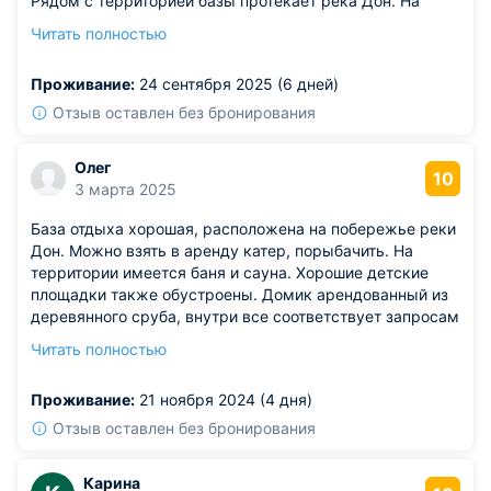
Рядом с территорией базы протекает река Дон. На
улице установлены мангалы. Территория красивая,
Читать полностью
виды приятные. Ресторан с отличным банкетным залом
также на территории работает.
Проживание:
24 сентября 2025 (6 дней)
Отзыв оставлен без бронирования
Олег
10
3 марта 2025
База отдыха хорошая, расположена на побережье реки
Дон. Можно взять в аренду катер, порыбачить. На
территории имеется баня и сауна. Хорошие детские
площадки также обустроены. Домик арендованный из
деревянного сруба, внутри все соответствует запросам
постояльцев. Техника вся в отличном состоянии,
Читать полностью
мощности хватает для того, чтобы включать приборы
одновременно. Отдохнули хорошо.
Проживание:
21 ноября 2024 (4 дня)
Отзыв оставлен без бронирования
Карина