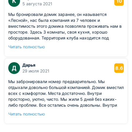
К
10
5 августа 2021
Мы бронировали домик заранее, он называется
«Лесной», нас была компания из 7 человек и
вместимость этого домика позволяла проживать нам в
просторе. Здесь 3 комнаты, своя кухня, хорошо
оборудованная. Территория клуба находится под
охраной, а это немаловажно. Есть своя парковка.
Читать полностью
Шикарное расположение до Дона всего 50 метров,
муж мой поймал достаточно рыбы, пользовались
мангалом, готовили деликатес из рыбы. Есть
Дарья
Д
спортивные площадки, вечерами играли в волейбол.
8.6
29 июля 2021
Мы забронировали номер предварительно. Мы
отдыхали довольно большой компанией. Домик вместил
всех с комфортом. Места достаточно. Внутри
просторно, уютно, чисто. Мы жили 5 дней без каких-
либо проблем. Все остались очень довольны. Внутри
три комнаты, оборудована кухонная зона. Для гостей
Читать полностью
предусмотрена парковка. Территория дома
охраняется. Нам это было важно. Расположение
замечательное, до реки Дон около 50 метров. Мы