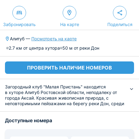
Забронировать
На карте
Поделиться
Алитуб —
Посмотреть на карте
2.7 км от центра хутора
50 м от реки Дон
ПРОВЕРИТЬ НАЛИЧИЕ НОМЕРОВ
Загородный клуб "Малая Пристань" находится
в хуторе Алитуб Ростовской области, неподалеку от
города Аксай. Красивая живописная природа, с
неповторимыми пейзажами на берегу реки Дон, среди
лесного массива и чистого воздуха, привлекает сюда
множество любителей загородного и семейного отдыха.
Доступные номера
Для проживания предлагаются номера различных
категорий и вместимостью до 4 человек, выполненные
из натурального деревянного бруса и оборудованные
современной техникой. Также, можно забронировать