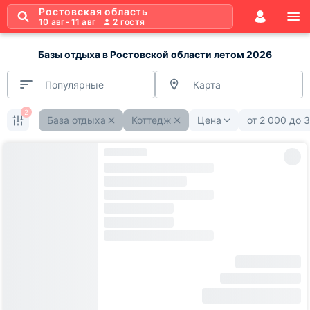
Ростовская область
10 авг
-
11 авг
2
гостя
Базы отдыха в Ростовской области летом 2026
Популярные
Карта
2
База отдыха
Коттедж
Цена
от
2 000
до
3