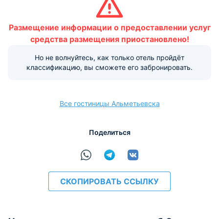
Размещение домашних животных не допускается.
Размещение информации о предоставлении услуг
Варианты оплаты, доступные на ресепшене:
средства размещения приостановлено!
Но не волнуйтесь, как только отель пройдёт
Наличные
Безналичный
Visa
Euro/Mastercard
МИР
классификацию, вы сможете его забронировать.
Все гостиницы Альметьевска
расчёт
Поделиться
СКОПИРОВАТЬ ССЫЛКУ