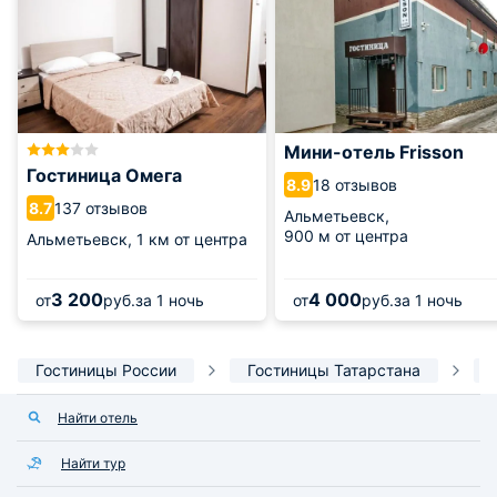
Мини-отель Frisson
Гостиница Омега
18 отзывов
8.9
137 отзывов
8.7
Альметьевск,
900 м от центра
Альметьевск,
1 км от центра
3 200
4 000
от
руб.
за 1 ночь
от
руб.
за 1 ночь
Гостиницы России
Гостиницы Татарстана
Найти отель
Найти тур