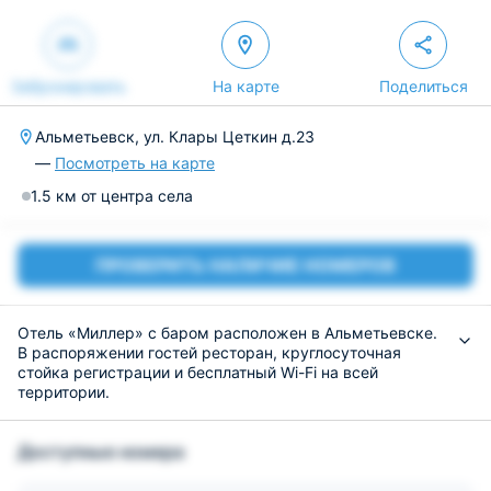
Забронировать
На карте
Поделиться
Альметьевск, ул. Клары Цеткин д.23
—
Посмотреть на карте
1.5 км от центра села
ПРОВЕРИТЬ НАЛИЧИЕ НОМЕРОВ
Отель «Миллер» с баром расположен в Альметьевске.
В распоряжении гостей ресторан, круглосуточная
стойка регистрации и бесплатный Wi-Fi на всей
территории.
Осуществляется доставка еды и напитков в номер.
За дополнительную плату предоставляется частная
Доступные номера
парковка.
Все номера отеля оснащены телевизором с плоским
экраном.