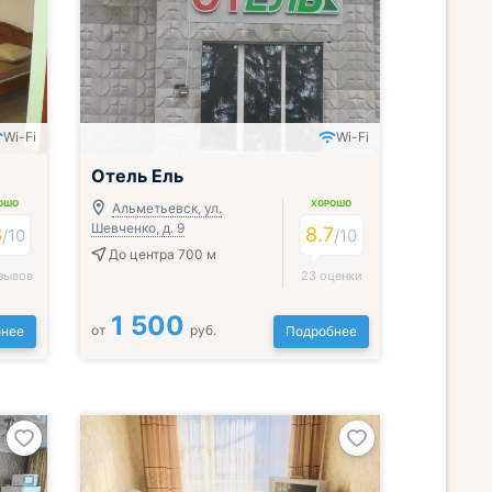
Wi-Fi
Wi-Fi
Отель Ель
ОШО
ХОРОШО
Альметьевск, ул.
Шевченко, д. 9
3
8.7
/
10
/
10
До центра 700 м
зывов
23 оценки
1 500
от
руб.
нее
Подробнее