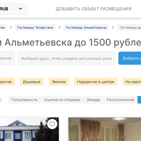
RUB
ДОБАВИТЬ ОБЪЕКТ РАЗМЕЩЕНИЯ
сии
Гостиницы Татарстана
Гостиницы Альметьевска
Гостиницы до
 Альметьевска до 1500 рубл
Выбрать 
орогие
Дешевые
Эконом
Недорогие в центре
На карт
и-гостиницы в центре
:
Популярность
Оценка по отзывам
Звезды
Расположение