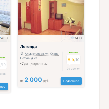
Wi-Fi
Wi-Fi
Легенда
ХОРОШО
Альметьевск, ул. Клары
Цеткин д.23
ИЧНО
8.5
/
10
3
До центра 1.5 км
/
10
29 оценок
енок
2 000
от
руб.
Подробнее
нее