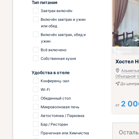
Тип питания
Завтрак включён
Включён завтрак и ужин
или обед
Включён завтрак, обед и
ужин
Всё включено
Собственная кухня
Хостел Н
Альметье
Удобства в отеле
Объездной тр
Конференц-зал
До центра
Wi-Fi
Обеденный стол
2 00
от
Микроволновая печь
Автостоянка / Парковка
Бар / Ресторан
Осталь
Прачечная или Химчистка