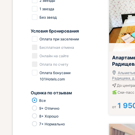
2 звезды
1 звезда
Без звезд
Условия бронирования
Оплата при заселении
Бесплатная отмена
Онлайн на сайте
Апартам
Радищев
Оплата по счету
Оплата бонусами
Альметьев
Радищева, д.
101Hotels.com
До центра
Оценка по отзывам
Ски-пасс
Все
1 95
от
9+ Отлично
8+ Хорошо
7+ Нормально