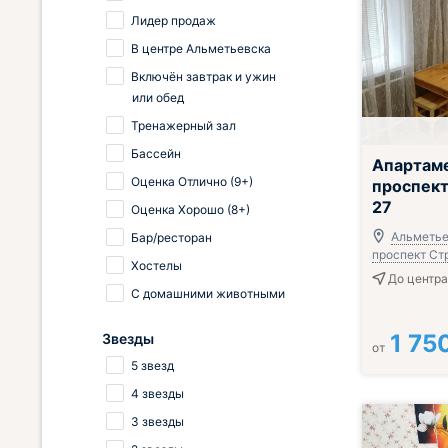
Лидер продаж
В центре Альметьевска
Включён завтрак и ужин
или обед
Тренажерный зал
Бассейн
Апартам
Оценка Отлично (9+)
проспек
27
Оценка Хорошо (8+)
Альметье
Бар/ресторан
проспект Ст
Хостелы
До центра
С домашними животными
1 75
Звезды
от
5 звезд
4 звезды
3 звезды