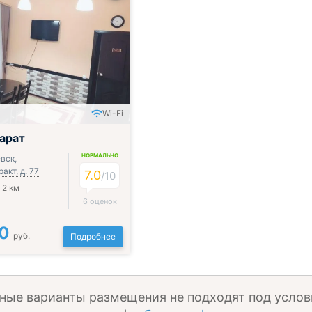
Wi-Fi
арат
НОРМАЛЬНО
вск,
акт, д. 77
7.0
/
10
 2 км
6 оценок
0
руб.
Подробнее
ные варианты размещения не подходят под услов