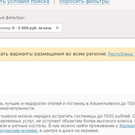
ть условия поиска
сбросить фильтры
|
ые фильтры:
 номер:
0
-
2 000
руб.
за ночь
ать варианты размещения во всем регионе:
Республика Т
ь лучших и недорогих отелей и гостиниц в Альметьевске до 150
имечательности.
тьевске можно нередко встретить гостиницы до 1500 рублей. О
авляемых услуг, не уступает объектам более высокого класса.
ели и уютные хостелы. В них можно найти проживание у
Железн
едческим музеем
, в центре и даже на окраине.