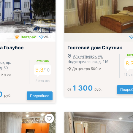
Завтрак
Wi-Fi
чён
а Голубое
Гостевой дом Спутник
ХОР
Альметьевск, ул.
Индустриальная, д. 21б
ОТЛИЧНО
к, пр.
8.
д. 59
9.3
До центра 500 м
/
10
48 от
 2.9 км
2 отзыва
1 300
от
руб.
Подроб
0
руб.
Подробнее