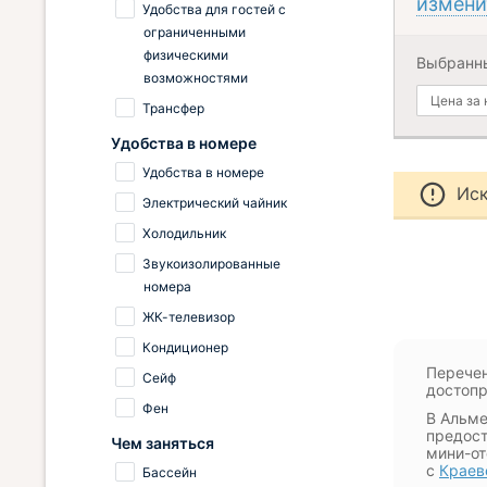
измени
Удобства для гостей с
ограниченными
физическими
Выбранн
возможностями
Цена за
Трансфер
Удобства в номере
Удобства в номере
Иск
Электрический чайник
Холодильник
Звукоизолированные
номера
ЖК-телевизор
Кондиционер
Перечен
Сейф
достопр
Фен
В Альме
предост
Чем заняться
мини-от
с
Краев
Бассейн