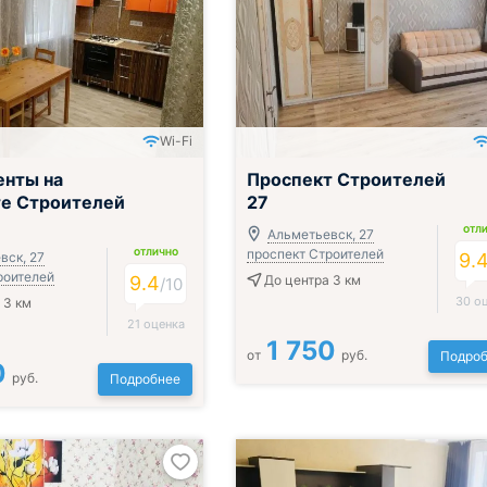
Wi-Fi
енты на
Проспект Строителей
те Строителей
27
ОТЛ
Альметьевск, 27
проспект Строителей
ОТЛИЧНО
вск, 27
9.
роителей
9.4
До центра 3 км
/
10
30 о
 3 км
21 оценка
1 750
от
руб.
Подроб
0
руб.
Подробнее