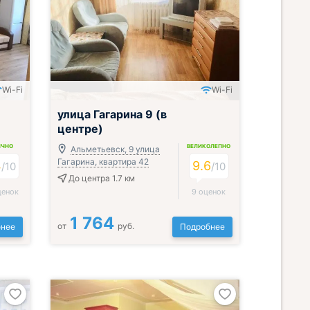
Wi-Fi
Wi-Fi
улица Гагарина 9 (в
центре)
ИЧНО
ВЕЛИКОЛЕПНО
Альметьевск, 9 улица
Гагарина, квартира 42
4
9.6
/
10
/
10
До центра 1.7 км
ценок
9 оценок
1 764
от
руб.
нее
Подробнее