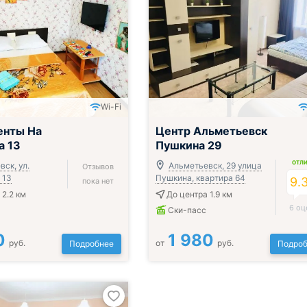
Wi-Fi
енты На
Центр Альметьевск
а 13
Пушкина 29
ОТЛ
ск, ул.
Альметьевск, 29 улица
Отзывов
 13
Пушкина, квартира 64
9.
пока нет
 2.2 км
До центра 1.9 км
6 оц
Ски-пасс
0
1 980
руб.
от
руб.
Подробнее
Подроб