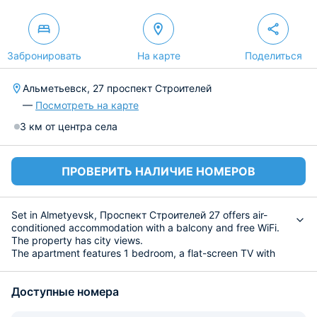
Забронировать
На карте
Поделиться
Альметьевск, 27 проспект Строителей
—
Посмотреть на карте
3 км от центра села
ПРОВЕРИТЬ НАЛИЧИЕ НОМЕРОВ
Set in Almetyevsk, Проспект Строителей 27 offers air-
conditioned accommodation with a balcony and free WiFi.
The property has city views.
The apartment features 1 bedroom, a flat-screen TV with
cable channels, an equipped kitchen with a microwave and
a fridge, and 1 bathroom with a shower.
Доступные номера
The nearest airport is Begishevo Airport, 74 km from the
apartment.