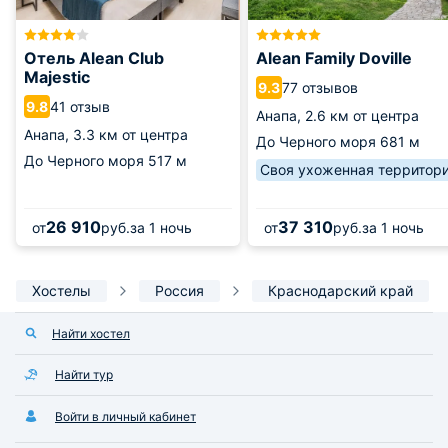
Отель Alean Club
Alean Family Doville
Majestic
77 отзывов
9.3
41 отзыв
9.8
Анапа,
2.6 км от центра
Анапа,
3.3 км от центра
До Черного моря
681 м
До Черного моря
517 м
Своя ухоженная территор
26 910
37 310
от
руб.
за 1 ночь
от
руб.
за 1 ночь
Хостелы
Россия
Краснодарский край
Найти хостел
Найти тур
Войти в личный кабинет