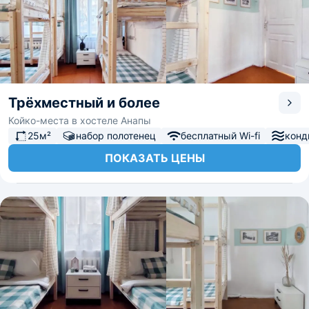
Трёхместный и более
Койко-места в хостеле Анапы
25м²
набор полотенец
бесплатный Wi-fi
конд
ПОКАЗАТЬ ЦЕНЫ