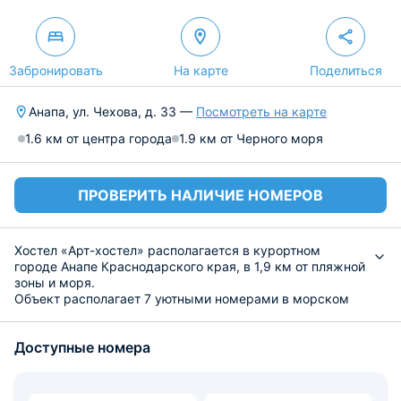
Забронировать
На карте
Поделиться
Анапа, ул. Чехова, д. 33 —
Посмотреть на карте
1.6 км от центра города
1.9 км от Черного моря
ПРОВЕРИТЬ НАЛИЧИЕ НОМЕРОВ
Хостел «Арт-хостел» располагается в курортном
городе Анапе Краснодарского края, в 1,9 км от пляжной
зоны и моря.
Объект располагает 7 уютными номерами в морском
стиле. Спальные места представлены двухъярусными
кроватями с чистым постельным бельем и шторками,
Доступные номера
для личных вещей есть прикроватные тумбы.
Установлены кондиционеры. Удобства на этаже. Wi-Fi
доступен по всему периметру.
Приготовить завтрак или ужин гости смогут на общей