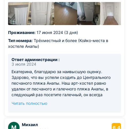
въезда. Анна всегда на связи.
Проживание:
17 июня 2024 (3 дня)
Тип номера:
Трёхместный и более (Койко-места в
хостеле Анапы)
Ответ администрации :
3 июля 2024
Екатерина, благодарю за наивысшую оценку.
Здорово, что вы успели сходить до Центрального
песчаного пляжа Анапы. Наш арт-хостел равно
удален от песчаного и галечного пляжа Анапы, в
следующий раз посетите галечный, он всегда
чистый, без камки. Жаль, что вы уехали и не успели
Читать полностью
на открытие 15ой выставки в нашем арт-хостеле,
было 30-35 человек, общение и творческое
чаепитие. Приезжайте 27.07.24, мы будет открывать
новую выставку и ждем Вас в гости.
Михаил
М
6.4