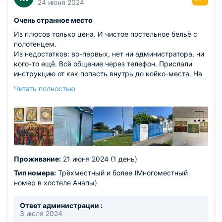
24 июня 2024
Очень странное место
Из плюсов только цена. И чистое постельное бельё с
полотенцем.
Из недостатков: во-первых, нет ни администратора, ни
кого-то ещё. Всё общение через телефон. Прислали
инструкцию от как попасть внутрь до койко-места. На
указанном койко-месте вещи оказались неубранными,
Читать полностью
мне предоставили другое в той же комнате. Сам хостел
старый частный дом, из комнат которого всё вынесли,
и установили двухэтажные нары. Постельное хоть и
чистое подушка ужасно неудобная больше, чем
необходимо для нормального сна. Соседи отдельная
тема. Из-за низкой цены и контингент соответствующий
налысо бритые, худощавые, ТЫкающие. Будто в КПЗ
Проживание:
21 июня 2024 (1 день)
попал. В комнате приёма пищи странные картины,
погружающие в атмосферу какой-то эзотерической
Тип номера:
Трёхместный и более (Многоместный
секты. К посуде не прикасался, чай-кофе даже не стал
номер в хостеле Анапы)
спрашивать, опасаясь, что предложат только чифир. По
условиям хостела, при выявлении (кем, Карл?)
Ответ администрации :
алкогольного опьянения гость сразу же выдворяется.
3 июля 2024