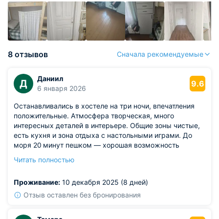
8 отзывов
Сначала рекомендуемые
Даниил
Д
9.6
6 января 2026
Останавливались в хостеле на три ночи, впечатления
положительные. Атмосфера творческая, много
интересных деталей в интерьере. Общие зоны чистые,
есть кухня и зона отдыха с настольными играми. До
моря 20 минут пешком — хорошая возможность
прогуляться.
Читать полностью
Из недостатков: в общих душевых иногда не хватало
горячей воды по утрам, но это решалось выбором
Проживание:
10 декабря 2025 (8 дней)
другого времени для душа.
Отзыв оставлен без бронирования