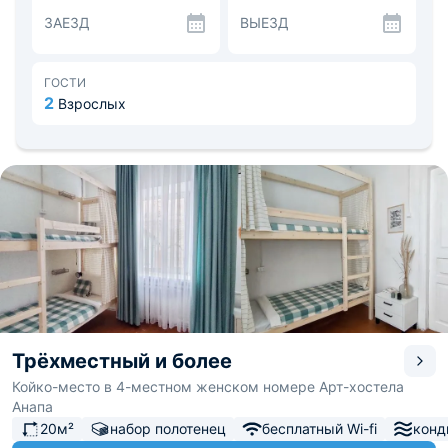
мини-кухне или посетите ближайшие столовые и кафе.
ЗАЕЗД
ВЫЕЗД
Центральный сквер — 1,6 км, музей Горгиппия,
Анапский маяк — 2 км. Расстояние до аэропорта — 13
км, до железнодорожного вокзала — 7,3 км.
ГОСТИ
2
Взрослых
Трёхместный и более
Койко-место в 4-местном женском номере Арт-хостела
Анапа
20м²
набор полотенец
бесплатный Wi-fi
конд