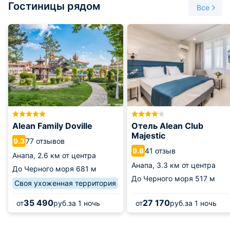
Гостиницы рядом
небольшая, а выставка достаточно занимательная. Около
Все
аттракциона «Ниагара» работает вторая выставка под
названием «Мир динозавров». Подобной в Краснодарском
крае больше нет. Здесь можно полюбоваться на
динозавров в натуральную величину, которые даже могут
двигаться. Чего только стоит один тираннозавр Рекс,
который выглядит очень натурально.
Территория парка ухоженная, здесь регулярно проводится
уборка и уход за клумбами. Уютные дорожки оборудованы
лавочками. А если учесть, что он находится прямо на
берегу моря, то вид с Колеса обозрения открывается
Alean Family Doville
Отель Alean Club
просто неимоверный.
Majestic
77 отзывов
9.3
41 отзыв
9.8
Анапа,
2.6 км от центра
Анапа,
3.3 км от центра
До Черного моря
681 м
До Черного моря
517 м
Своя ухоженная территория
35 490
27 170
от
руб.
за 1 ночь
от
руб.
за 1 ночь