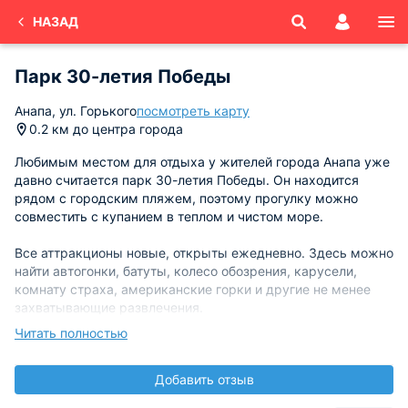
НАЗАД
Парк 30-летия Победы
Анапа, ул. Горького
посмотреть карту
0.2 км до центра города
Любимым местом для отдыха у жителей города Анапа уже
давно считается парк 30-летия Победы. Он находится
рядом с городским пляжем, поэтому прогулку можно
совместить с купанием в теплом и чистом море.
Все аттракционы новые, открыты ежедневно. Здесь можно
найти автогонки, батуты, колесо обозрения, карусели,
комнату страха, американские горки и другие не менее
захватывающие развлечения.
Читать полностью
Отдельно следует посетить две выставки, которые
находятся прямо возле парка. Первая – «Мир животных».
Добавить отзыв
Здесь взрослые и дети могут полюбоваться на
экзотических птиц, рептилий, обезьян. Стоимость билета