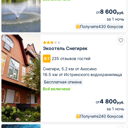
8 600
от
руб.
за 1 ночь
Получите
430 бонусов
Экоотель
Снегирек
Экоотель Снегирек
9.1
235 отзывов гостей
Снегири,
5.2 км от Аносино
16.5 км от Истринского водохранилища
Бесплатная отмена
Всё включено
4 800
от
руб.
за 1 ночь
Получите
240 бонусов
Отель