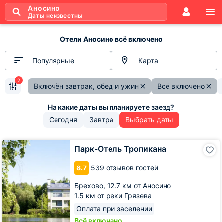
Аносино
Даты неизвестны
Отели Аносино всё включено
Популярные
Карта
2
Включён завтрак, обед и ужин
Всё включено
Сегодня
Завтра
Выбрать даты
Парк-
Парк-Отель Тропикана
Отель
Тропикана
8.7
539 отзывов гостей
Брехово,
12.7 км от Аносино
1.5 км от реки Грязева
Оплата при заселении
Всё включено