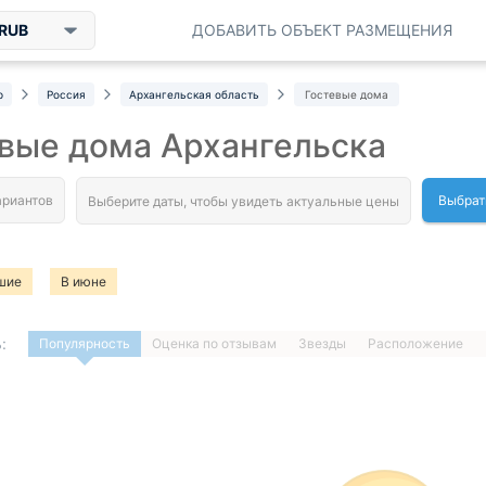
RUB
ДОБАВИТЬ ОБЪЕКТ РАЗМЕЩЕНИЯ
р
Россия
Архангельская область
Гостевые дома
вые дома Архангельска
Выбрат
шие
В июне
:
Популярность
Оценка по отзывам
Звезды
Расположение
1
…
ДАЛЕЕ »
Загрузка отелей