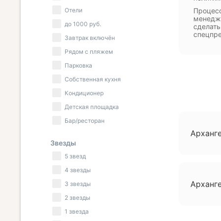
Отели
Процесс
менедже
до
1000
руб.
сделать
спецпр
Завтрак включён
Рядом с пляжем
Парковка
Собственная кухня
Кондиционер
Детская площадка
Бар/ресторан
Арханге
Звезды
5 звезд
4 звезды
Арханге
3 звезды
2 звезды
1 звезда