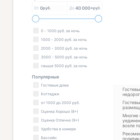
0
40 000+
От
руб.
До
руб.
0
-
1000
руб.
за ночь
1000
-
2000
руб.
за ночь
2000
-
3000
руб.
за ночь
3000
-
5000
руб.
за ночь
свыше
5000
руб.
за ночь
Популярные
Гостевые дома
Гостевы
Коттеджи
недорог
Гостевы
от
1000
до
2000
руб.
размеще
Оценка Хорошо (8+)
Многие 
Оценка Отлично (9+)
уединен
возле п
Удобства в номере
Рекомен
Бассейн
политик