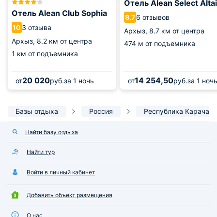
Отель Alean Select Altai
Отель Alean Club Sophia
6 отзывов
8.7
3 отзыва
10
Архыз,
8.7 км от центра
Архыз,
8.2 км от центра
474 м от подъемника
1 км от подъемника
20 020
14 254,50
от
руб.
за 1 ночь
от
руб.
за 1 ноч
Базы отдыха
Россия
Республика Карачае
Найти базу отдыха
Найти тур
Войти в личный кабинет
Добавить объект размещения
О нас