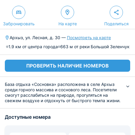
Забронировать
На карте
Поделиться
Архыз, ул. Лесная, д. 30 —
Посмотреть на карте
1.9 км от центра города
663 м от реки Большой Зеленчук
ПРОВЕРИТЬ НАЛИЧИЕ НОМЕРОВ
База отдыха «Сосновка» расположена в селе Архыз
среди горного массива и соснового леса. Посетители
смогут расслабиться на природе, прогуляться на
свежем воздухе и отдохнуть от быстрого темпа жизни.
Компактные деревянные домики — это современный и
экологичный вариант размещения. Их оснащение
Доступные номера
позволяет проживать в комфортной обстановке. С
каждого объекта открывается красивый вид на горы. В
номере есть гостиная с диваном, обеденным столом и
телевизором, а также спальная зона с большой