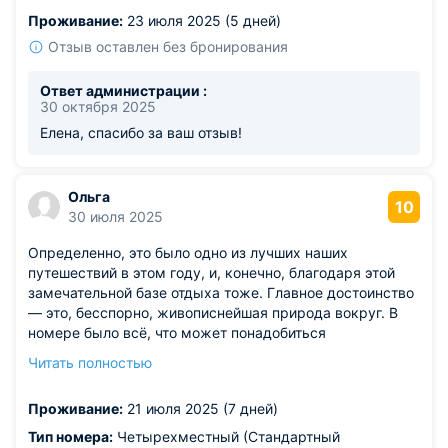
Проживание:
23 июля 2025 (5 дней)
Отзыв оставлен без бронирования
Ответ администрации :
30 октября 2025
Елена, спасибо за ваш отзыв!
Ольга
10
30 июля 2025
Определенно, это было одно из лучших наших
путешествий в этом году, и, конечно, благодаря этой
замечательной базе отдыха тоже. Главное достоинство
— это, бесспорно, живописнейшая природа вокруг. В
номере было всё, что может понадобиться
путешественнику для отдыха. Наличие бани очень
Читать полностью
порадовало. Парились каждый вечер. Готовили
самостоятельно и были очень рады обнаружить посуду
Проживание:
21 июля 2025 (7 дней)
и духовку. Надеемся вернуться еще. Спасибо за такой
островок спокойствия!
Тип номера:
Четырехместный (Стандартный