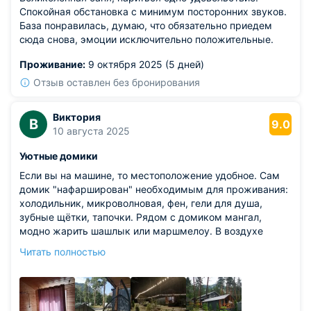
Спокойная обстановка с минимум посторонних звуков.
База понравилась, думаю, что обязательно приедем
сюда снова, эмоции исключительно положительные.
Проживание:
9 октября 2025 (5 дней)
Отзыв оставлен без бронирования
Виктория
В
9.0
10 августа 2025
Уютные домики
Если вы на машине, то местоположение удобное. Сам
домик "нафарширован" необходимым для проживания:
холодильник, микроволновая, фен, гели для душа,
зубные щётки, тапочки. Рядом с домиком мангал,
модно жарить шашлык или маршмелоу. В воздухе
запах сосен. Территория ухоженная, освещена
Читать полностью
лампочками, которые выключают в определённое
время, что не мешает спать. Вечером можно
какататься в кресле-коконе с видом на горы.
Из недостатков: рекомендовали бы буквы на вывеске