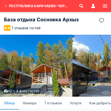
РЕСПУБЛИКА КАРАЧАЕВО-ЧЕРКЕСИЯ
База отдыха Сосновка Архыз
7 отзывов гостей
9.4
42 + 4 фото гостей
Обзор
Номера
7 отзывов
Услуги
Как добрать