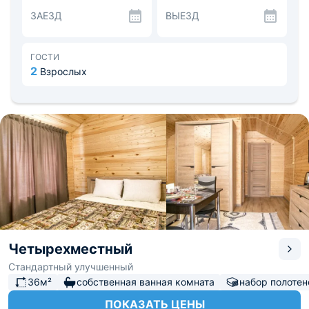
кроватью. Также имеется собственная ванная комната.
ЗАЕЗД
ВЫЕЗД
На террасе гости могут покачаться на подвесном
кресле.
В доме можно самостоятельно попить чай, гостям
предоставляется чайный набор. На территории
ГОСТИ
организовано небольшое кафе, где можно отведать
2
Взрослых
вкусную домашнюю еду. Также в комплексе есть
общая кухня, где можно заниматься готовкой.
Для более интересного времяпрепровождения отлично
подойдет посещение бани или прогулки по лесной чаще.
Расстояние до аэропорта в Минеральных Водах —
160,3 км, до железнодорожного вокзала — 164 км.
Четырехместный
Стандартный улучшенный
36м²
собственная ванная комната
набор полотен
ПОКАЗАТЬ ЦЕНЫ