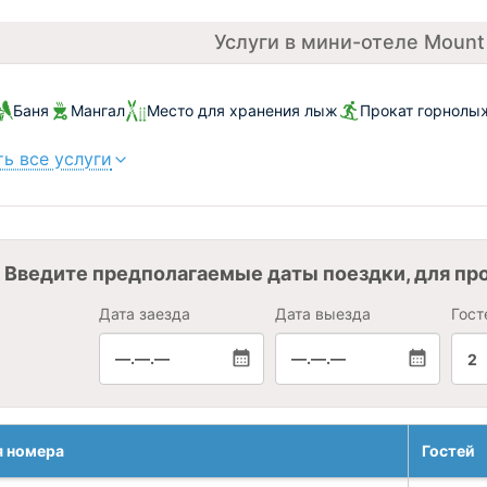
Услуги в мини-отеле Mount
Баня
Мангал
Место для хранения лыж
Прокат горнолы
ь все услуги
Введите предполагаемые даты поездки, для пр
Дата заезда
Дата выезда
Гост
—.—.—
—.—.—
2
я номера
Гостей