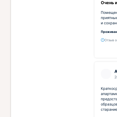
Очень 
Помещени
приятные
и сохран
Проживан
Отзыв о
2
Краткоср
апартаме
предост
образцов
старание