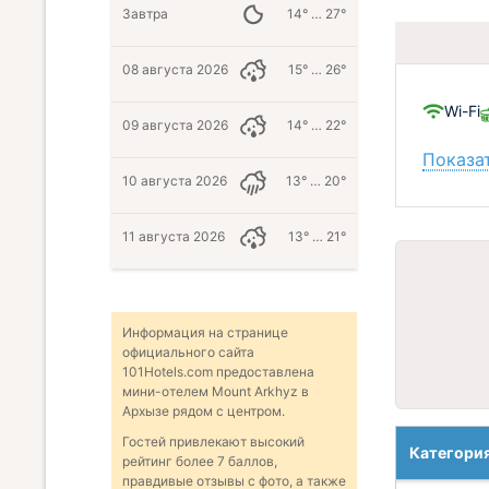
Завтра
14° … 27°
08 августа 2026
15° … 26°
Wi-Fi
09 августа 2026
14° … 22°
Показат
10 августа 2026
13° … 20°
11 августа 2026
13° … 21°
Информация на странице
официального сайта
101Hotels.com предоставлена
мини-отелем Mount Arkhyz в
Архызе рядом с центром.
Гостей привлекают высокий
Категори
рейтинг более 7 баллов,
правдивые отзывы с фото, а также