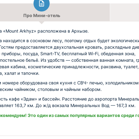
Про Мини-отель
а «Mount Arkhyz» расположена в Архызе.
а находится в сосновом лесу, поэтому отдых будет экологическ
Гостям предоставляется двухспальная кровать, раскладные ди
 приборы, посуда, Smart-TV, бесплатный Wi-Fi, обеденная зона,
 постельное бельё. Из удобств — собственная ванная комната, г
евая кабина, косметические принадлежности, раковина, туалет,
, халат и тапочки.
 номере оборудована своя кухня с СВЧ- печью, холодильником
еским чайником, столовым и чайным набором.
 есть кафе «Эдам» и бассейн. Расстояние до аэропорта Минерал
авляет 163,7 км. До ж/д вокзала Минеральных Вод — 167,3 км.
комендуем! Это один из самых популярных вариантов среди г