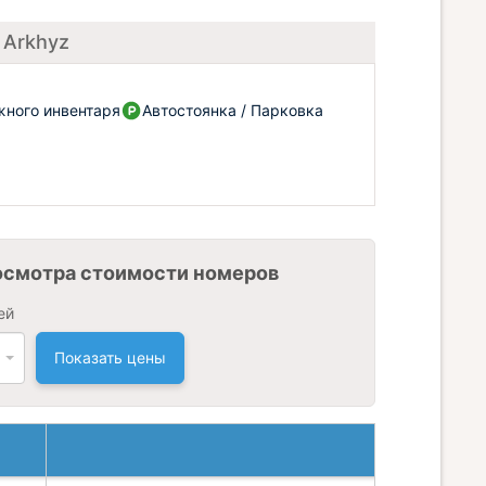
 Arkhyz
жного инвентаря
Автостоянка / Парковка
осмотра стоимости номеров
ей
Показать цены