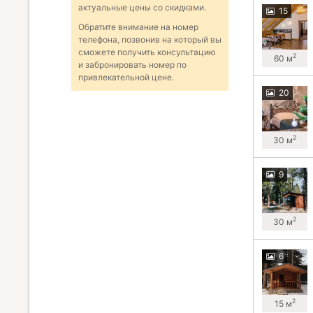
актуальные цены со скидками.
15
Обратите внимание на номер
телефона, позвонив на который вы
сможете получить консультацию
2
60 м
и забронировать номер по
привлекательной цене.
20
2
30 м
9
2
30 м
6
2
15 м