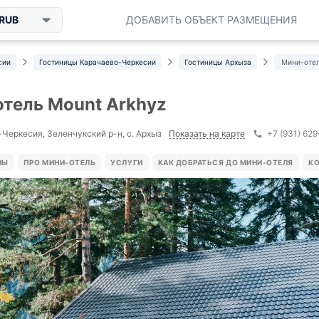
RUB
ДОБАВИТЬ ОБЪЕКТ РАЗМЕЩЕНИЯ
сии
Гостиницы Карачаево-Черкесии
Гостиницы Архыза
Мини-отел
тель Mount Arkhyz
Показать на карте
Черкесия, Зеленчукский р-н, с. Архыз
+7 (931) 62
НЫ
ПРО МИНИ-ОТЕЛЬ
УСЛУГИ
КАК ДОБРАТЬСЯ ДО МИНИ-ОТЕЛЯ
К