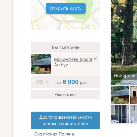
Открыть карту
Вы смотрели
Мини-отель Mount
Arkhyz
Номерной 
7.9
6 000
/ 10
от
руб.
Удалить все
Достопримечательности
рядом с мини-отелем
Софийская Поляна