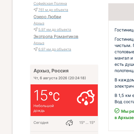
Софийская Поляна
761 м
до объекта
Озеро Любви
Архыз
Гостиниц
5.97 км
до объекта
Экотропа Романтиков
Гостиниц
Архыз
чистым. 
6.97 км
до объекта
столовые
мангал и
есть душ
Архыз, Россия
полотенца
Чт, 6 августа 2026
(
20:24:19
)
В каждом
электрич
15
В 1,5 км
Вод сост
Небольшой
дождь
Мы ре
в Архызе
Сегодня
15° … 15°