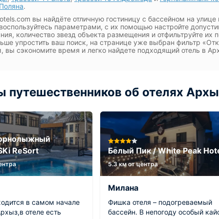
Поляна
.
otels.com вы найдёте отличную гостиницу с бассейном на улице
воспользуйтесь параметрами, с их помощью настройте допусти
ания, количество звезд объекта размещения и отфильтруйте их 
ьше упростить ваш поиск, на странице уже выбран фильтр «От
, вы сэкономите время и легко найдете подходящий отель в А
 путешественников об отелях Архы
Горнолыжный
SKi ReSort
Белый Пик / White Peak Hot
центра
5.3 км от центра
Милана
ходится в самом начале
Фишка отеля – подогреваемый
рхыз,в отеле есть
бассейн. В непогоду особый кай