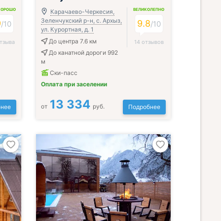
ХОРОШО
ВЕЛИКОЛЕПНО
Карачаево-Черкесия,
Зеленчукский р-н, с. Архыз,
9
9.8
/
10
/
10
ул. Курортная, д. 1
До центра 7.6 км
тзыва
14 отзывов
До канатной дороги 992
м
Ски-пасс
Оплата при заселении
13 334
от
руб.
нее
Подробнее