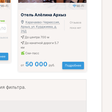
Wi-Fi
Wi-Fi
Отель Алёлина Архыз
ИЧНО
Карачаево-Черкессия,
Отзывов
Архыз, ул. Курджиева, д.
4
/
10
пока нет
25Д
До центра 700 м
тзывов
До канатной дороги 5.7
км
Ски-пасс
нее
50 000
от
руб.
Подробнее
ия фильтра.