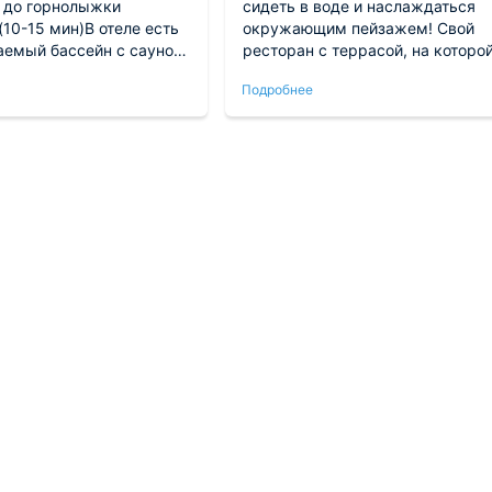
 до горнолыжки
сидеть в воде и наслаждаться
10-15 мин)В отеле есть
окружающим пейзажем! Свой
аемый бассейн с сауной
ресторан с террасой, на которо
ом. Завтраки вкусные.
приятно завтракать. В номере в
Подробнее
остались
хорошо устроено. Даже есть
.Девушка на ресепшене
колонка Алиса, а еще капсульна
организовать конную
кофеварка, к которой постоянно
,а также отзывчиво
пополняются капсулы. Мы
 по всем возникающим
довольные.
.