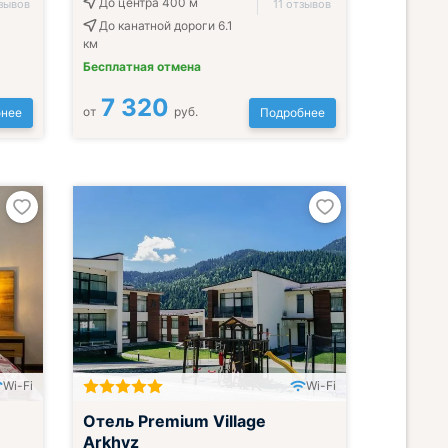
До центра 400 м
зывов
11 отзывов
До канатной дороги 6.1
км
Бесплатная отмена
7 320
от
руб.
нее
Подробнее
Wi-Fi
Wi-Fi
Отель Premium Village
Arkhyz