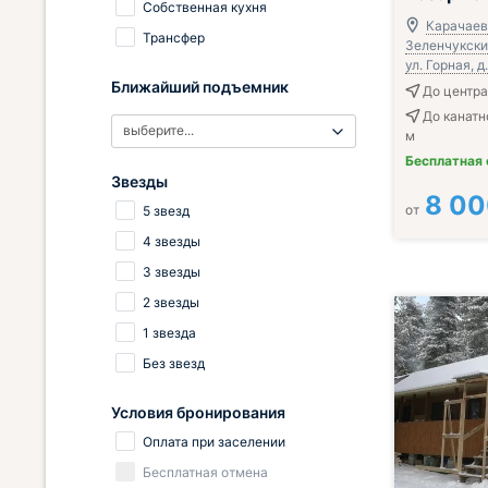
Собственная кухня
Карачаев
Трансфер
Зеленчукский
ул. Горная, д.
Ближайший подъемник
До центра
До канатн
выберите...
м
Бесплатная
Звезды
8 0
от
5 звезд
4 звезды
3 звезды
2 звезды
1 звезда
Без звезд
Условия бронирования
Оплата при заселении
Бесплатная отмена