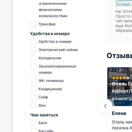
ограниченными
Лунная 
физическими
На 101H
возможностями
Просто 
тип пит
Трансфер
еще бол
образом
Удобства в номере
Удобства в номере
Электрический чайник
Отзывы
Холодильник
Звукоизолированные
номера
ЖК-телевизор
Отель 
Кондиционер
s
Отель Горная Роза
курорт/
Сейф
0.8 км от центра
0.7 км от 
Фен
Владимир
Елена
Чем заняться
 на
К сожалению, всего три дня тут
Отель на
Баня
провели. Но зато каких
поселка А
Бассейн