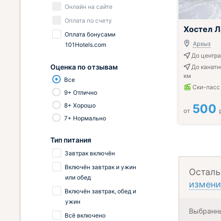
Онлайн на сайте
Оплата по счету
Хостел Л
Оплата бонусами
Архыз
101Hotels.com
До центра 
Оценка по отзывам
До канатн
км
Все
Ски-пасс
9+ Отлично
8+ Хорошо
500
от
7+ Нормально
Тип питания
Завтрак включён
Включён завтрак и ужин
Осталь
или обед
измени
Включён завтрак, обед и
ужин
Выбранн
Всё включено