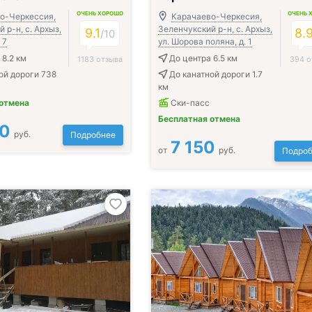
ОЧЕНЬ ХОРОШО
ОЧЕНЬ 
о-Черкессия,
Карачаево-Черкесия,
 р-н, с. Архыз,
Зеленчукский р-н, с. Архыз,
9.1
8.
/
10
 7
ул. Шорова поляна, д. 1
 8.2 км
До центра 6.5 км
1183 отзыва
394 о
ой дороги 738
До канатной дороги 1.7
км
 отмена
Ски-пасс
Бесплатная отмена
00
руб.
Подробнее
7 150
от
руб.
Подроб