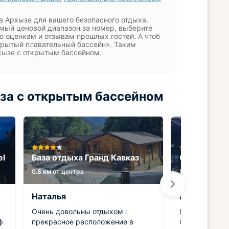
 в Архызе для вашего безопасного отдыха.
мый ценовой диапазон за номер, выберите
по оценкам и отзывам прошлых гостей. А чтоб
крытый плавательный бассейн». Таким
рхызе с открытым бассейном.
за с открытым бассейном
el
База отдыха Гранд Кавказ
Отель 7Peak
0.8 км от центра
8.5 км от центр
Наталья
Артур
Очень довольны отдыхом :
Я не ожидал ч
ф
прекрасное расположение в
понравится, 