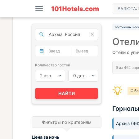
ВАЛЮТА:
Гостиницы Рос
Отел
Отели с ули
Количество гостей
2 взр.
0 дет.
С б
НАЙТИ
Горнол
Фильтры по критериям
Архыз
(46
Цена за
ночь