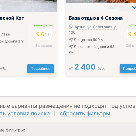
есной Кот
База отдыха 4 Сезона
ВЕЛИКОЛЕПНО
ОТЛ
Архыз, ул. Береговая, д.
13б
9.6
9.
/
10
7.1 км
До центра 500 м
ой дороги 3.9
5 отзывов
130 о
До канатной дороги 6.1
км
2 400
руб.
от
руб.
Подробнее
Подроб
ные варианты размещения не подходят под услов
ть условия поиска
сбросить фильтры
|
ые фильтры: