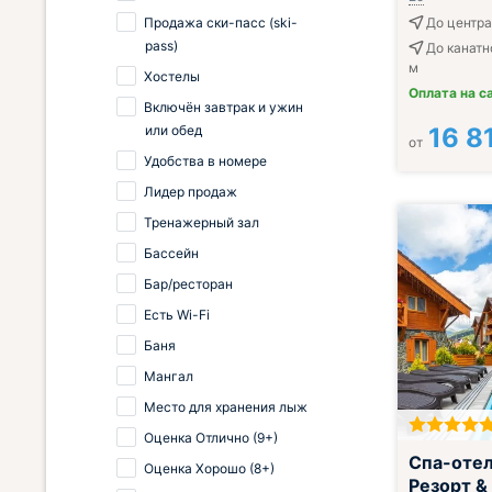
Продажа ски-пасс (ski-
До центра
pass)
До канатн
м
Хостелы
Оплата на с
Включён завтрак и ужин
или обед
16 8
от
Удобства в номере
Лидер продаж
Тренажерный зал
Бассейн
Бар/ресторан
Есть Wi-Fi
Баня
Мангал
Место для хранения лыж
Оценка Отлично (9+)
Завтрак вклю
Спа-отел
Оценка Хорошо (8+)
Резорт &