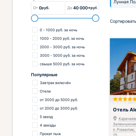
Лунная П
0
40 000+
От
руб.
До
руб.
Сортировать
0
-
1000
руб.
за ночь
1000
-
2000
руб.
за ночь
2000
-
3000
руб.
за ночь
3000
-
5000
руб.
за ночь
свыше
5000
руб.
за ночь
Популярные
Завтрак включён
Отели
от
3000
до
5000
руб.
Завтрак вклю
от
2000
до
3000
руб.
Отель Ale
5 звезд
Карачаев
Зеленчукский
4 звезды
п. Романтик, 
Прокат лыж
25