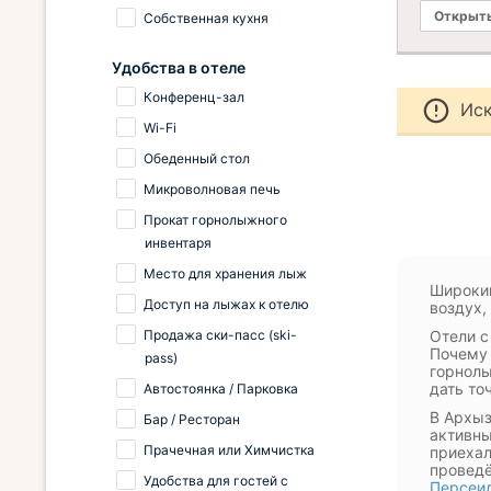
Открыты
Собственная кухня
Удобства в отеле
Конференц-зал
Иск
Wi-Fi
Обеденный стол
Микроволновая печь
Прокат горнолыжного
инвентаря
Место для хранения лыж
Широкий
Доступ на лыжах к отелю
воздух,
Продажа ски-пасс (ski-
Отели с
Почему 
pass)
горнолы
дать то
Автостоянка / Парковка
В Архыз
Бар / Ресторан
активны
Прачечная или Химчистка
приехал
проведё
Удобства для гостей с
Персеи