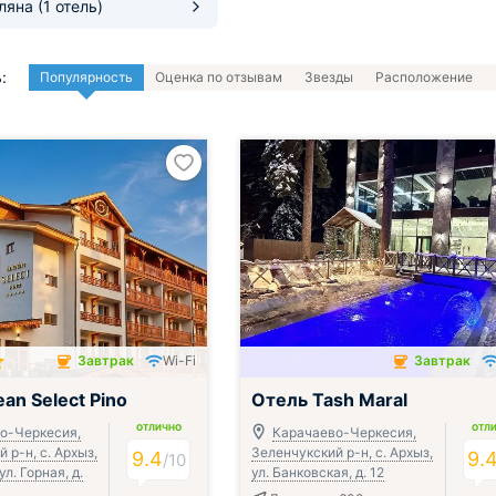
оляна
(1 отель)
:
Популярность
Оценка по отзывам
Звезды
Расположение
Завтрак
Wi-Fi
Завтрак
чён
Завтрак включён
an Select Pino
Отель Tash Maral
ОТЛИЧНО
ОТЛ
о-Черкесия,
Карачаево-Черкесия,
 р-н, с. Архыз,
Зеленчукский р-н, с. Архыз,
9.4
9.
/
10
ул. Горная, д.
ул. Банковская, д. 12