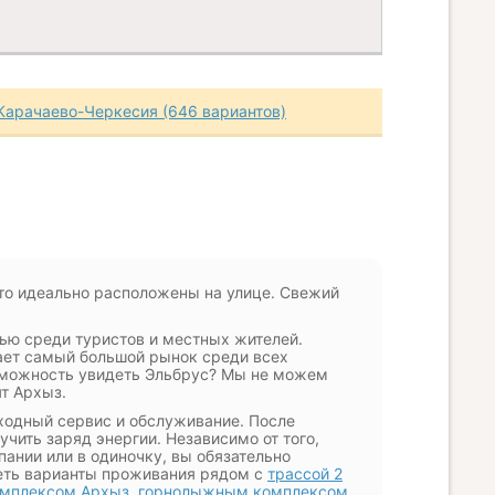
Карачаево-Черкесия (646 вариантов)
то идеально расположены на улице. Свежий
ью среди туристов и местных жителей.
ает самый большой рынок среди всех
зможность увидеть Эльбрус? Мы не можем
ят Архыз.
ходный сервис и обслуживание. После
чить заряд энергии. Независимо от того,
ании или в одиночку, вы обязательно
еть варианты проживания рядом с
трассой 2
мплексом Архыз
,
горнолыжным комплексом