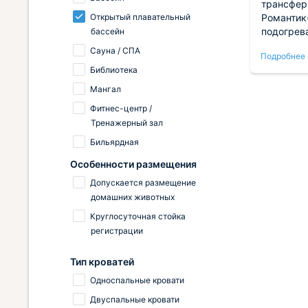
ут
насыщенных и приятных! За
трансфер
Открытый плавательный
стоимость номера получили
Романтик(
ону.
доступ к сервису, бассейн,
подогрев
бассейн
аже
вкусный завтрак. Для бассейна
и хаммам
Сауна / СПА
Подробнее
Подробнее
ежедневно выдают полотенца и
Отдыхом 
Библиотека
свежие халаты – максимально
довольны
удобно! На подъемник и обратно
помогла 
Мангал
доставляет трансфер. Есть
прогулку
Фитнес-центр /
классные зоны отдыха. Мы еще
помогала
Тренажерный зал
хотим.
вопросам
Бильярдная
Особенности размещения
Допускается размещение
домашних животных
Круглосуточная стойка
регистрации
Тип кроватей
Односпальные кровати
Двуспальные кровати