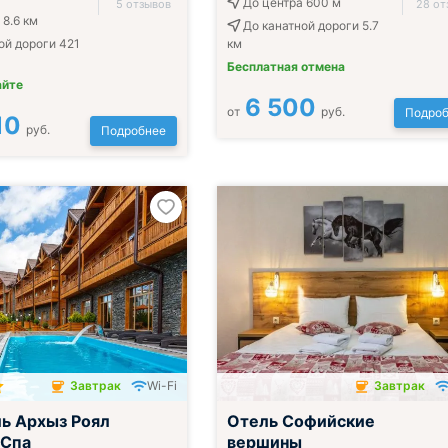
До центра 600 м
5 отзывов
28 от
 8.6 км
До канатной дороги 5.7
ой дороги 421
км
Бесплатная отмена
айте
6 500
от
руб.
Подроб
10
руб.
Подробнее
Завтрак
Wi-Fi
Завтрак
чён
Завтрак включён
ь Архыз Роял
Отель Софийские
 Спа
вершины