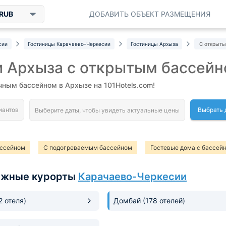
RUB
ДОБАВИТЬ ОБЪЕКТ РАЗМЕЩЕНИЯ
сии
Гостиницы Карачаево-Черкесии
Гостиницы Архыза
С открыт
и Архыза с открытым бассей
чным бассейном в Архызе на 101Hotels.com!
Выбрать 
ассейном
С подогреваемым бассейном
Гостевые дома с бассей
ыжные курорты
Карачаево-Черкесии
2 отеля)
Домбай
(178 отелей)