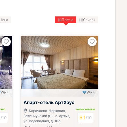
Цена
Плитка
Список
Wi-Fi
Wi-Fi
Апарт-отель АртХаус
ИЧНО
ОЧЕНЬ ХОРОШО
Карачаево-Черкесия,
Зеленчукский р-н, с. Архыз,
4
9.1
/
10
/
10
ул. Водопадная, д. 10а