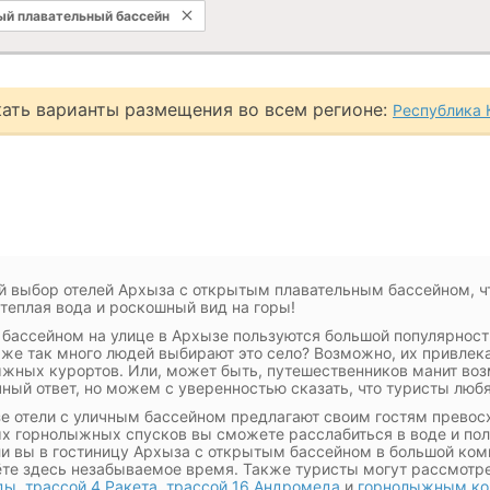
й плавательный бассейн
ать варианты размещения во всем регионе:
Республика 
 выбор отелей Архыза с открытым плавательным бассейном, ч
 теплая вода и роскошный вид на горы!
 бассейном на улице в Архызе пользуются большой популярност
же так много людей выбирают это село? Возможно, их привлек
жных курортов. Или, может быть, путешественников манит во
чный ответ, но можем с уверенностью сказать, что туристы люб
е отели с уличным бассейном предлагают своим гостям превос
х горнолыжных спусков вы сможете расслабиться в воде и полу
и вы в гостиницу Архыза с открытым бассейном в большой комп
те здесь незабываемое время. Также туристы могут рассмотр
ды
,
трассой 4 Ракета
,
трассой 16 Андромеда
и
горнолыжным ко