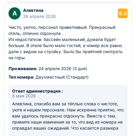
восстановить силы, а вечерние заплывы в бассейне
стали расслабляющим ритуалом. Стабильный Wi-Fi
Алевтина
А
9.3
и продуманная кухня - важные для нас критерии, и
28 апреля 2026
приятно узнать, что они соответствуют вашим
Чисто, уютно, персонал приветливый. Прекрасный
ожиданиям. Антон, ждем вас снова в отеле «Alean
отель, отлично отдохнула
Select Pino». С наилучшими пожеланиями, команда
Из недостатков: бассейн маленький, думала будет
отеля «Alean Select Pino»
больше. В отеле было мало гостей, а номер все равно
дали с видом на стройку. Было бы приятней смотреть
на горы.
Проживание:
24 апреля 2026 (3 дня)
Тип номера:
Двухместный (Стандарт)
Ответ администрации :
6 мая 2026
Алевтина, спасибо вам за тёплые слова о чистоте,
уюте и нашем персонале. Нам искренне приятно, что
вам удалось прекрасно отдохнуть. Вместе с тем,
примите наши извинения за то, что вид из номера не
оправдал ваших ожиданий. Что касается размера
бассейна. Увеличить его, к сожалению, технически