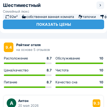
Шестиместный
Семейный люкс
92м²
собственная ванная комната
тапочки
ф
ПОКАЗАТЬ ЦЕНЫ
Рейтинг отеля
9.4
на основе 5 отзывов
Расположение
8.7
Обслуживание
10
Цена/качество
8.7
Чистота
10
Питание
8.7
Качество сна
10
Антон
А
9.3
20 мая 2026