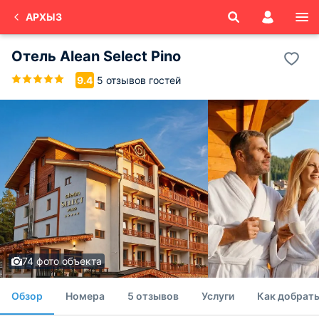
АРХЫЗ
Отель Alean Select Pino
5 отзывов гостей
9.4
74 фото объекта
Обзор
Номера
5 отзывов
Услуги
Как добрать