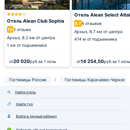
Отель Alean Select Altai
Отель Alean Club Sophia
6 отзывов
8.7
3 отзыва
10
Архыз,
8.7 км от центра
Архыз,
8.2 км от центра
474 м от подъемника
1 км от подъемника
20 020
14 254,50
от
руб.
за 1 ночь
от
руб.
за 1 ноч
Гостиницы России
Гостиницы Карачаево-Черкесии
Найти отель
Найти тур
Войти в личный кабинет
Добавить объект размещения