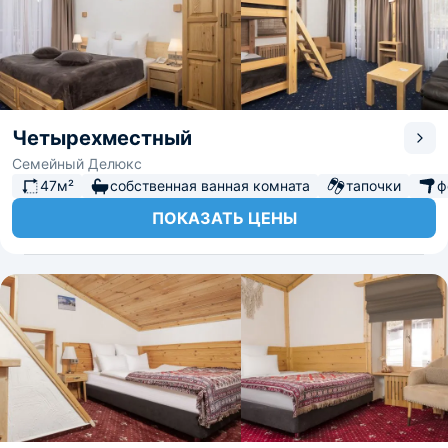
Четырехместный
Семейный Делюкс
47м²
собственная ванная комната
тапочки
ф
ПОКАЗАТЬ ЦЕНЫ