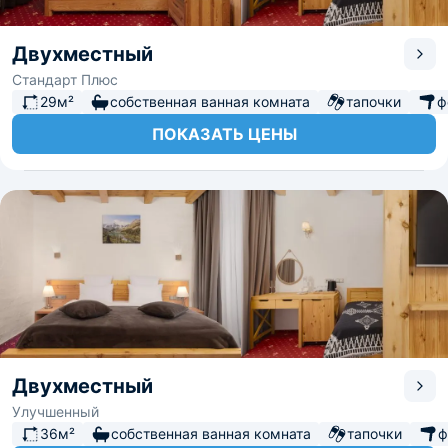
Двухместный
Стандарт Плюс
29м²
собственная ванная комната
тапочки
ф
ПОКАЗАТЬ ЦЕНЫ
Двухместный
Улучшенный
36м²
собственная ванная комната
тапочки
ф