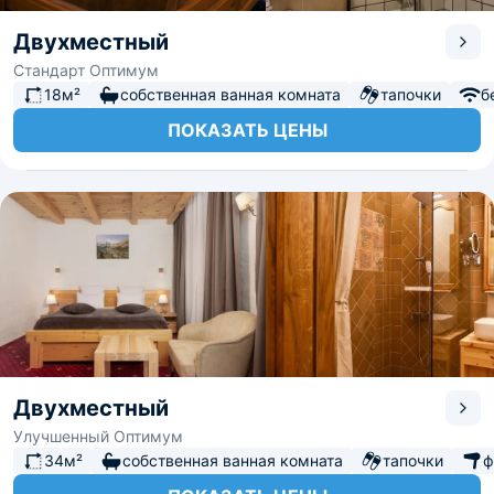
Двухместный
Стандарт Оптимум
18м²
собственная ванная комната
тапочки
б
ПОКАЗАТЬ ЦЕНЫ
Двухместный
Улучшенный Оптимум
34м²
собственная ванная комната
тапочки
ф