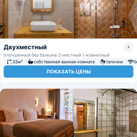
Двухместный
Улучшенный без балкона 2-местный 1-комнатный
32м²
собственная ванная комната
тапочки
б
ПОКАЗАТЬ ЦЕНЫ