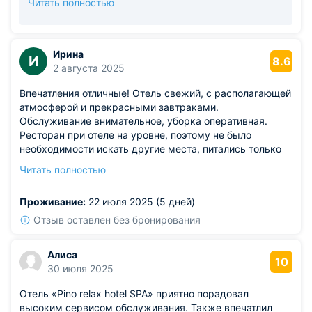
Читать полностью
невозможно, но мы уже думаем над тем, как
сделать пребывание в бассейне комфортнее для
всех -например, рекомендуем гостям разные
временные слоты или напоминаем о менее
Ирина
И
8.6
загруженных часах. Алевтина, будем рады видеть
2 августа 2025
Вас снова! С наилучшими пожеланиями, команда
Впечатления отличные! Отель свежий, с располагающей
отеля «Alean Select Pino»
атмосферой и прекрасными завтраками.
Обслуживание внимательное, уборка оперативная.
Ресторан при отеле на уровне, поэтому не было
необходимости искать другие места, питались только
здесь. СПА-центр хоть и не большой, но хорошо
Читать полностью
оборудован, бани замечательные, зона релакса тоже
очень комфортная. Бассейн небольшой, но он есть, и
Проживание:
22 июля 2025 (5 дней)
большая его часть находится на улице. Для детей в СПА
развлечений маловато. Обязательно сюда вернемся!
Отзыв оставлен без бронирования
Алиса
10
30 июля 2025
Отель «Pino relax hotel SPA» приятно порадовал
высоким сервисом обслуживания. Также впечатлил