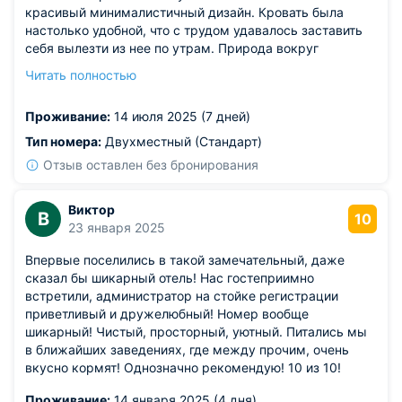
красивый минималистичный дизайн. Кровать была
настолько удобной, что с трудом удавалось заставить
себя вылезти из нее по утрам. Природа вокруг
живописнейшая, было приятно выходить на балкон и
Читать полностью
просто созерцать пейзажи. Все сотрудники большие
молодцы. От души благодарим.
Проживание:
14 июля 2025 (7 дней)
Тип номера:
Двухместный (Стандарт)
Отзыв оставлен без бронирования
Виктор
В
10
23 января 2025
Впервые поселились в такой замечательный, даже
сказал бы шикарный отель! Нас гостеприимно
встретили, администратор на стойке регистрации
приветливый и дружелюбный! Номер вообще
шикарный! Чистый, просторный, уютный. Питались мы
в ближайших заведениях, где между прочим, очень
вкусно кормят! Однозначно рекомендую! 10 из 10!
Проживание:
14 января 2025 (4 дня)