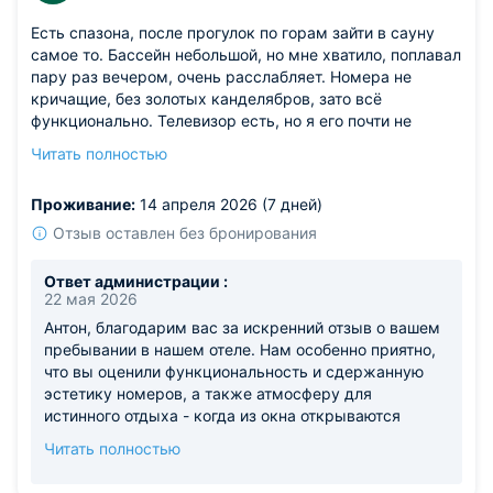
Есть спазона, после прогулок по горам зайти в сауну
самое то. Бассейн небольшой, но мне хватило, поплавал
пару раз вечером, очень расслабляет. Номера не
кричащие, без золотых канделябров, зато всё
функционально. Телевизор есть, но я его почти не
включал — зачем, когда за окном такие виды? По
Читать полностью
вечерам выходил на балкон, смотрел на горы и просто
отдыхал. Еда в ресторане нормальная, порции
Проживание:
14 апреля 2026 (7 дней)
адекватные, ничего сверхъестественного, но и
голодным не останешься. WiFi ловил стабильно, это
Отзыв оставлен без бронирования
важно — иногда надо было быстро ответить по работе.
Из недостатков: выбор напитков в минибаре довольно
Ответ администрации :
скудный.
22 мая 2026
Антон, благодарим вас за искренний отзыв о вашем
пребывании в нашем отеле. Нам особенно приятно,
что вы оценили функциональность и сдержанную
эстетику номеров, а также атмосферу для
истинного отдыха - когда из окна открываются
захватывающие горные пейзажи, отвлекаться на
Читать полностью
телевизор действительно нет желания. Мы рады,
что сауна после горных прогулок помогла вам