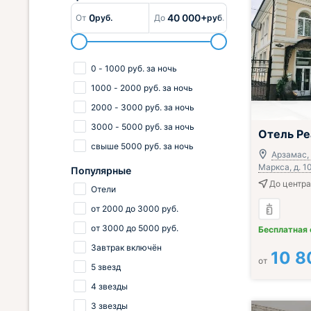
0
40 000+
От
руб.
До
руб.
0
-
1000
руб.
за ночь
1000
-
2000
руб.
за ночь
2000
-
3000
руб.
за ночь
3000
-
5000
руб.
за ночь
Отель Ре
свыше
5000
руб.
за ночь
Арзамас, 
Маркса, д. 1
Популярные
До центра
Отели
от
2000
до
3000
руб.
от
3000
до
5000
руб.
Бесплатная
Завтрак включён
10 8
от
5 звезд
4 звезды
3 звезды