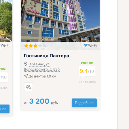
Wi-Fi
Wi-Fi
Гостиница Пантера
ОТЛИЧНО
Арзамас, ул.
Володарского, д. 83б
ИЧНО
9.4
/
10
4
До центра 1.9 км
/
10
10 отзывов
тзыва
3 200
от
руб.
Подробнее
нее