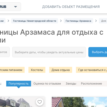
RUB
ДОБАВИТЬ ОБЪЕКТ РАЗМЕЩЕНИЯ
сии
Гостиницы Нижегородской области
Гостиницы Арзамаса
Для 
ницы Арзамаса для отдыха с
ми
Выбрать д
тским питанием
Хостелы
Дома отдыха
Где остановиться с
:
Популярность
Оценка по отзывам
Звезды
Расположение