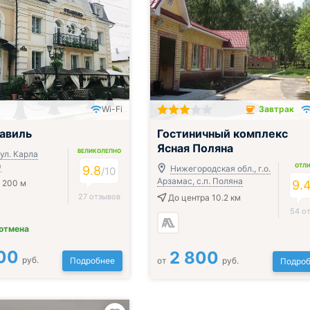
Wi-Fi
Завтрак
Завтрак включён
авиль
Гостиничный комплекс
Ясная Поляна
ВЕЛИКОЛЕПНО
ул. Карла
0
ОТЛ
9.8
Нижегородская обл., г.о.
/
10
Арзамас, с.п. Поляна
 200 м
9.
27 отзывов
До центра 10.2 км
54 о
 отмена
00
2 800
руб.
Подробнее
от
руб.
Подроб