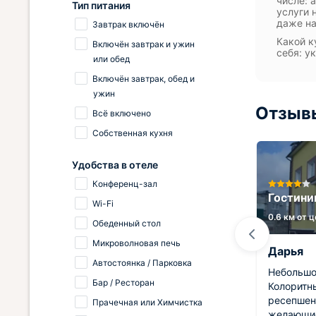
числе: 
Тип питания
услуги 
даже на
Завтрак включён
Какой к
Включён завтрак и ужин
себя: у
или обед
Включён завтрак, обед и
ужин
Отзывы
Всё включено
Собственная кухня
Удобства в отеле
Коттедж Сова Эко дом с
Конференц-зал
чаном Арзамас
Гостини
Wi-Fi
2.8 км от центра
0.6 км от 
Обеденный стол
Микроволновая печь
Олеся
Дарья
Автостоянка / Парковка
ца. В
Коттедж произвел впечатление
Небольшо
Бар / Ресторан
тва.
сразу. Он очень здорово
Колоритн
сой
оформлен и внутри, и снаружи.
ресепшен
Прачечная или Химчистка
Абсолютно стильное пространство
желающие