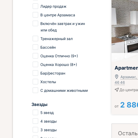
Лидер продаж
В центре Арзамаса
Включён завтрак и ужин
или обед
Тренажерный зал
Бассейн
Оценка Отлично (9+)
Оценка Хорошо (8+)
Apartment
Бар/ресторан
Арзамас,
Хостелы
46 46
До центра
С домашними животными
2 88
Звезды
от
5 звезд
4 звезды
3 звезды
Осталь