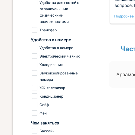
Удобства для гостей с
тихо,
в самой гуще леса. Неподалеку
вопросе.
ограниченными
 В
находится побережье озера, где
одну ночь, с детьми, в но
физическими
Подробнее
Подробнее
ое
открываются еще более
категории
возможностями
 с
живописные виды. Также на
кровать и
е
территории установлен банный
холодильник, посуда и 
Трансфер
 очень
чан и есть баня. Так что можно
в описани
Удобства в номере
заказать еще и оздоровительные
утра - пр
процедуры. Хорошее место, где
колокольн
Час
Удобства в номере
можно организовать классный
Электрический чайник
отдых.
Холодильник
Звукоизолированные
Арзама
номера
ЖК-телевизор
Кондиционер
Сейф
Фен
Чем заняться
Бассейн