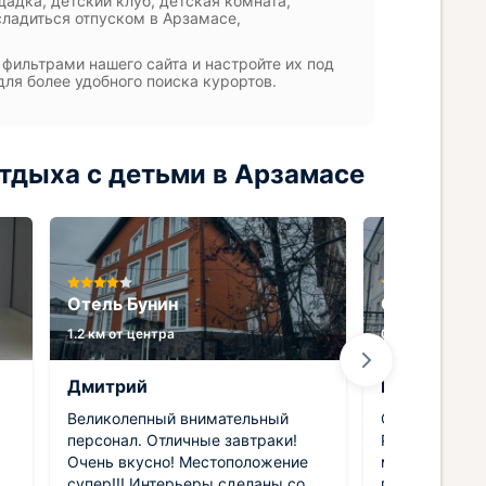
адка, детский клуб, детская комната,
сладиться отпуском в Арзамасе,
фильтрами нашего сайта и настройте их под
для более удобного поиска курортов.
тдыха с детьми в Арзамасе
Отель Бунин
Отель Реав
1.2 км от центра
0.2 км от центр
Дмитрий
Виктор
Великолепный внимательный
Отличное рас
персонал. Отличные завтраки!
Рядом есть н
Очень вкусно! Местоположение
можно прогул
супер!!! Интерьеры сделаны со
поесть. Номе