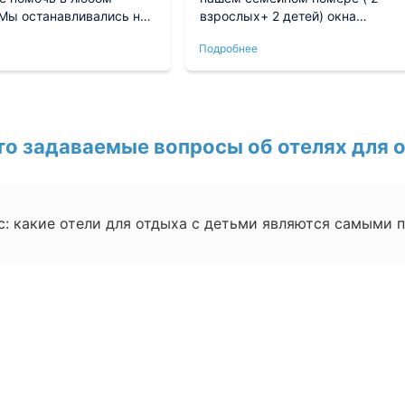
 Мы останавливались на
взрослых+ 2 детей) окна
мере
выходили во двор и было тихо
Подробнее
 люкс. Две комнаты,
даже с приоткрытыми окнами.
 три дивана,
др.все как
и. Wifi работал хорошо. С
иятно разбудил
ый звон :)
то задаваемые вопросы об отелях для о
с: какие отели для отдыха с детьми являются самыми 