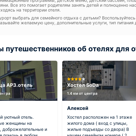
анимационные программы, детское меню, детский бассейн, площ
няни. Все это помогает родителям занять детей и полноценно на
ходясь на территории отеля.
урорт выбрать для семейного отдыха с детьми? Воспользуйтесь 
казывайте желаемую цену, дополнительные услуги, тип питания 
 путешественников об отелях для о
ца AРЗ.отель
Хостел SoDa
центра
1.4 км от центра
Алексей
й уютный отель.
Хостел расположен на 1 этаже
ые женщины на
жилого дома ( вход с улицы,
, доброжелательные и
жилые подъезды со двора) В
 помочь в любом
нашем семейном номере ( 2