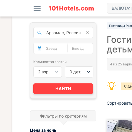
ВАЛЮТА:
Гостиницы Рос
Гости
деть
Количество гостей
2 взр.
0 дет.
С де
НАЙТИ
Сортировать
Фильтры по критериям
Цена за
ночь