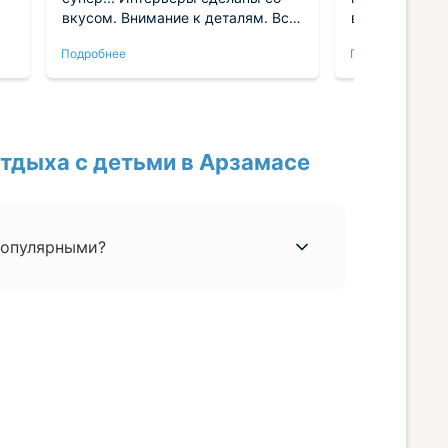
вкусом. Внимание к деталям. Всё
в качественно
работает! Кровать великолепная.
проживать зд
Подробнее
Подробнее
Есть даже ортопедические
удовольствие
подушки. Спасибо!
приятный.
тдыха с детьми в Арзамасе
популярными?