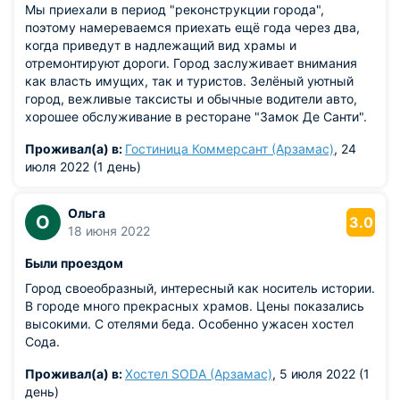
Мы приехали в период "реконструкции города",
поэтому намереваемся приехать ещё года через два,
когда приведут в надлежащий вид храмы и
отремонтируют дороги. Город заслуживает внимания
как власть имущих, так и туристов. Зелёный уютный
город, вежливые таксисты и обычные водители авто,
хорошее обслуживание в ресторане "Замок Де Санти".
Всем большое спасибо!
Проживал(а) в:
Гостиница Коммерсант (Арзамас)
, 24
июля 2022 (1 день)
Ольга
О
3.0
18 июня 2022
Были проездом
Город своеобразный, интересный как носитель истории.
В городе много прекрасных храмов. Цены показались
высокими. С отелями беда. Особенно ужасен хостел
Сода.
Проживал(а) в:
Хостел SODA (Арзамас)
, 5 июля 2022 (1
день)