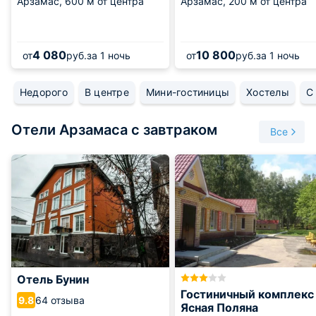
Арзамас,
600 м от центра
Арзамас,
200 м от центра
4 080
10 800
от
руб.
за 1 ночь
от
руб.
за 1 ночь
Недорого
В центре
Мини-гостиницы
Хостелы
С
Отели Арзамаса с завтраком
Все
Отель Бунин
Гостиничный комплекс
64 отзыва
9.8
Ясная Поляна