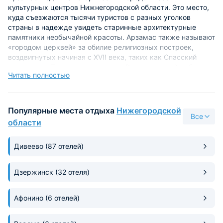
культурных центров Нижнегородской области. Это место,
куда съезжаются тысячи туристов с разных уголков
страны в надежде увидеть старинные архитектурные
памятники необычайной красоты. Арзамас также называют
«городом церквей» за обилие религиозных построек,
воздвигнутых начиная с XVII века, таких как Спасский
монастырь, Тихвинская церковь, Воскресенский собор,
Читать полностью
церковь Живоносного источника, Никольский женский
монастырь и многие другие.
Сердцем города считается Соборная площадь, где
Популярные места отдыха
Нижегородской
Все
находятся несколько красивых и величественных церквей
области
и здание магистрата, сохранившееся в оригинальном
состоянии. Тем, кто любит провести время на свежем
Дивеево
(87 отелей)
воздухе, можно отправиться в небольшой парк Победы,
рядом с которым находится музеи А. Гайдара и М.
Горького, или съездить немного за пределы города в
Дзержинск
(32 отеля)
сторону села Старая Пустынь, где в округе располагаются
зачаровывающие Пустынские озера.
Афонино
(6 отелей)