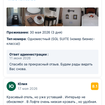
камере хранения и мы забрали их когда было
нужно.Несомненно,буду рекомендовать знакомым и
друзьям!
Проживание:
30 мая 2026 (3 дня)
Тип номера:
Одноместный (SGL SUITE (номер бизнес-
класса))
Ответ администрации :
11 июня 2026
Спасибо за прекрасный отзыв. Будем рады видеть
Вас снова.
Юлия
Ю
8.1
17 мая 2026
Красивый отель, но уже уставший . Интерьер не
обновляют . В Лофте очень низкая кровать , но удобная.