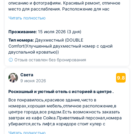
описанию и фотографиям. Красивый ремонт, отличное
место для расслабления. Расположение для нас
показалось очень удачным, магазины и кафе рядом.
Читать полностью
Отдельная благодарность чудесным администраторам!
Отдохнули великолепно, если в отпуск, то только сюда.
Проживание:
15 июля 2026 (3 дня)
Тип номера:
Двухместный (DОUBLE
Comfort(Улучшенный двухместный номер с одной
двуспальной кроватью))
Отзыв оставлен без бронирования
Света
9.8
9 июня 2026
Роскошный и уютный отель с историей в центре .
Все понравилось,красивое здание,чисто в
номерах,хорошая мебель,отличное расположение,в
центре города,все рядом.Есть возможность заказать
завтрак из кафе Сойка.Приветливый персонал,номера
убираются,есть лифт,в коридоре стоит кулер с
водой,при отъезде наши вещи бесплатно оставили в
Читать полностью