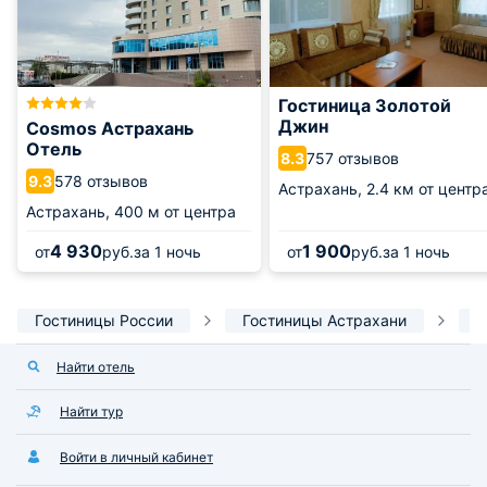
Гостиница Золотой
Джин
Cosmos Астрахань
Отель
757 отзывов
8.3
578 отзывов
9.3
Астрахань,
2.4 км от центр
Астрахань,
400 м от центра
4 930
1 900
от
руб.
за 1 ночь
от
руб.
за 1 ночь
Гостиницы России
Гостиницы Астрахани
Г
Найти отель
Найти тур
Войти в личный кабинет