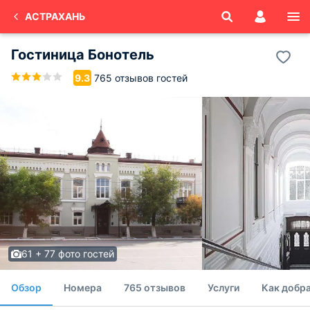
АСТРАХАНЬ
Гостиница Бонотель
765 отзывов гостей
9.3
61 + 77 фото гостей
Обзор
Номера
765 отзывов
Услуги
Как добр