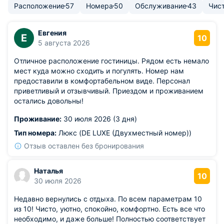
Расположение
57
Номера
50
Обслуживание
43
Чис
Евгения
Е
10
5 августа 2026
Отличное расположение гостиницы. Рядом есть немало
мест куда можно сходить и погулять. Номер нам
предоставили в комфортабельном виде. Персонал
приветливый и отзывчивый. Приездом и проживанием
остались довольны!
Проживание:
30 июля 2026 (3 дня)
Тип номера:
Люкс (DE LUXE (Двухместный номер))
Отзыв оставлен без бронирования
Наталья
10
30 июля 2026
Недавно вернулись с отдыха. По всем параметрам 10
из 10! Чисто, уютно, спокойно, комфортно. Есть все что
необходимо, и даже больше! Полностью соответствует