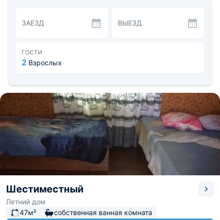
двухэтажный домик, рассчитанный на 6 человек.
Также, представлены дома категории делюкс на 3
ЗАЕЗД
ВЫЕЗД
персоны.
Приготовить любимые блюда можно самостоятельно на
оборудованной общей кухне, где есть вся необходимая
бытовая техника, посуда и обеденные места. Во дворе
ГОСТИ
есть мангальная зона с принадлежностями для
2
Взрослых
барбекю.
Гостям на личном авто доступна охраняемая стоянка.
Маленькие гости могут проводить время на
оборудованной площадке с качелями. Для любителей
активного отдыха есть масса вариантов досуга: игра в
настольный теннис, пляжный волейбол, пешие прогулки
по ухоженной территории. Также, вы можете
расслабиться в настоящей русской бане на дровах.
Расстояние до города Ростов-на-Дону около 50 км, там
же находится ближайший аэропорт. До Багаевского
автовокзала около 1,5 км.
Шестиместный
Летний дом
47м²
собственная ванная комната