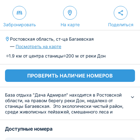
Забронировать
На карте
Поделиться
Ростовская область, ст-ца Багаевская
—
Посмотреть на карте
1.9 км от центра станицы
200 м от реки Дон
ПРОВЕРИТЬ НАЛИЧИЕ НОМЕРОВ
База отдыха "Дача Адмирал" находится в Ростовской
области, на правом берегу реки Дон, недалеко от
станицы Багаевская. Это экологически чистый район,
среди живописных пейзажей, смешанного леса и
свежего воздуха. Каждый год сюда приезжает
множество туристов, которые предпочитают
Доступные номера
загородный и семейный отдых.
Для проживания можно выбрать различные варианты.
В теплый период можно забронировать летний