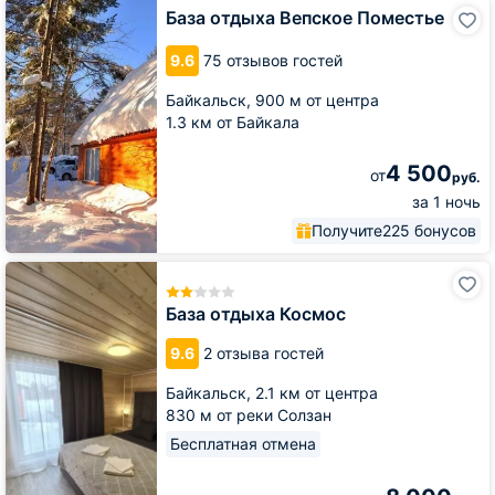
База
База отдыха Вепское Поместье
отдыха
Вепское
9.6
75 отзывов гостей
Поместье
Байкальск,
900 м от центра
1.3 км от Байкала
4 500
от
руб.
за 1 ночь
Получите
225 бонусов
База
отдыха
Космос
База отдыха Космос
9.6
2 отзыва гостей
Байкальск,
2.1 км от центра
830 м от реки Солзан
Бесплатная отмена