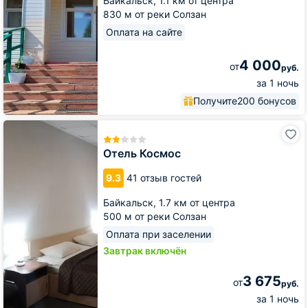
Байкальск,
1.1 км от центра
830 м от реки Солзан
Оплата на сайте
4 000
от
руб.
за 1 ночь
Получите
200 бонусов
Отель
Космос
Отель Космос
9.3
41 отзыв гостей
Байкальск,
1.7 км от центра
500 м от реки Солзан
Оплата при заселении
Завтрак включён
3 675
от
руб.
за 1 ночь