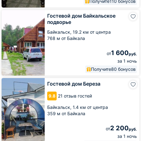
Получите
110 бонусов
Гостевой
Гостевой дом Байкальское
дом
подворье
Байкальское
подворье
Байкальск,
19.2 км от центра
768 м от Байкала
1 600
от
руб.
за 1 ночь
Получите
80 бонусов
Гостевой
Гостевой дом Береза
дом
Береза
9.8
21 отзыв гостей
Байкальск,
1.4 км от центра
359 м от Байкала
2 200
от
руб.
за 1 ночь