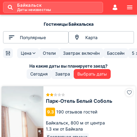
Байкальск
Даты неизвестны
Гостиницы Байкальска
Популярные
Карта
Цена
Отели
Завтрак включён
Бассейн
5 
Сегодня
Завтра
Выбрать даты
Парк-
Отель
Белый
Парк-Отель Белый Соболь
Соболь
9.3
190 отзывов гостей
Байкальск,
800 м от центра
1.3 км от Байкала
Бесплатная отмена