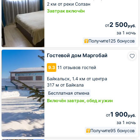
2 км от реки Солзан
Завтрак включён
2 500
от
руб.
за 1 ночь
Получите
125 бонусов
Гостевой
Гостевой дом Маргобай
дом
Маргобай
9.3
11 отзывов гостей
Байкальск,
1.4 км от центра
317 м от Байкала
Бесплатная отмена
Включён завтрак, обед и ужин
1 900
от
руб.
за 1 ночь
Получите
95 бонусов