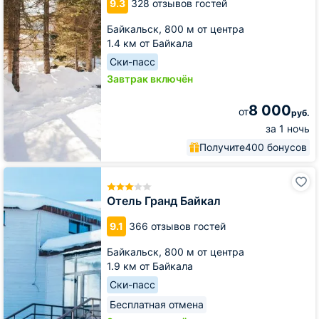
9.3
328 отзывов гостей
Байкальск,
800 м от центра
1.4 км от Байкала
Ски-пасс
Завтрак включён
8 000
от
руб.
за 1 ночь
Получите
400 бонусов
Отель
Гранд
Байкал
Отель Гранд Байкал
9.1
366 отзывов гостей
Байкальск,
800 м от центра
1.9 км от Байкала
Ски-пасс
Бесплатная отмена