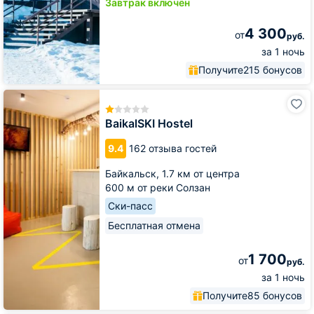
Завтрак включён
4 300
от
руб.
за 1 ночь
Получите
215 бонусов
BaikalSKI
Hostel
BaikalSKI Hostel
9.4
162 отзыва гостей
Байкальск,
1.7 км от центра
600 м от реки Солзан
Ски-пасс
Бесплатная отмена
1 700
от
руб.
за 1 ночь
Получите
85 бонусов