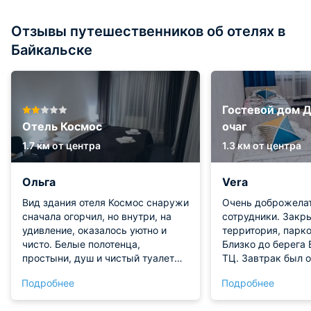
Отзывы путешественников об отелях в
Байкальске
Гостевой дом 
Отель Космос
очаг
1.7 км от центра
1.3 км от центра
Ольга
Vera
Вид здания отеля Космос снаружи
Очень доброжела
сначала огорчил, но внутри, на
сотрудники. Закр
удивление, оказалось уютно и
территория, парко
чисто. Белые полотенца,
Близко до берега 
простыни, душ и чистый туалет
ТЦ. Завтрак был о
очень порадовали долгих
общем, если ещё 
Подробнее
Подробнее
путешественников. Завтрак в
остановиться в ра
виде кофе, свежеприготовленной
Байкальска, мы т