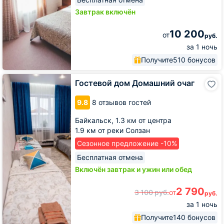
Завтрак включён
10 200
от
руб.
за 1 ночь
Получите
510 бонусов
Гостевой
Гостевой дом Домашний очаг
дом
Домашний
9.8
8 отзывов гостей
очаг
Байкальск,
1.3 км от центра
1.9 км от реки Солзан
Сезонное предложение -10%
Бесплатная отмена
Включён завтрак и ужин или обед
2 790
3 100
руб.
от
руб.
за 1 ночь
Получите
140 бонусов