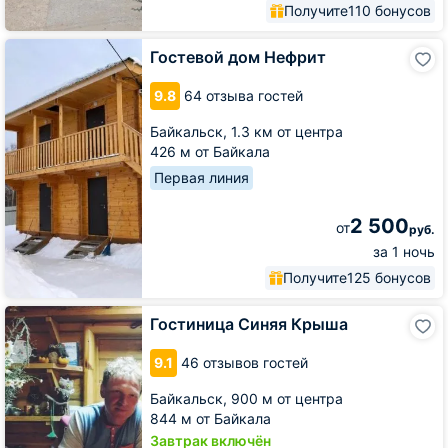
Получите
110 бонусов
Гостевой
Гостевой дом Нефрит
дом
Нефрит
9.8
64 отзыва гостей
Байкальск,
1.3 км от центра
426 м от Байкала
Первая линия
2 500
от
руб.
за 1 ночь
Получите
125 бонусов
Гостиница
Гостиница Синяя Крыша
Синяя
Крыша
9.1
46 отзывов гостей
Байкальск,
900 м от центра
844 м от Байкала
Завтрак включён