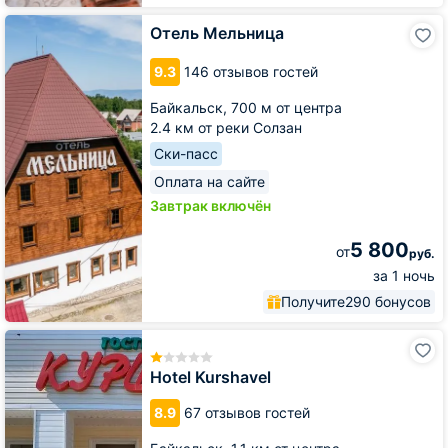
Отель
Отель Мельница
Мельница
9.3
146 отзывов гостей
Байкальск,
700 м от центра
2.4 км от реки Солзан
Ски-пасс
Оплата на сайте
Завтрак включён
5 800
от
руб.
за 1 ночь
Получите
290 бонусов
Hotel
Kurshavel
Hotel Kurshavel
8.9
67 отзывов гостей