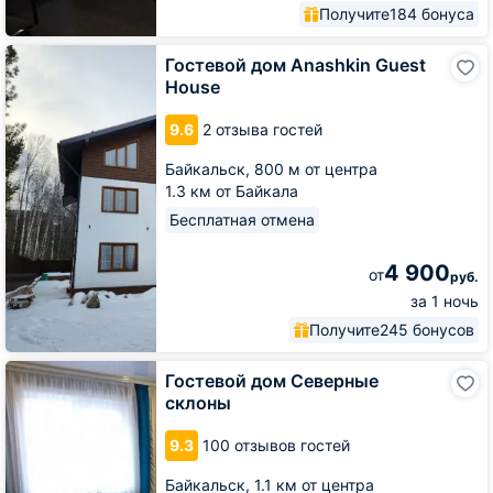
Получите
184 бонуса
Гостевой
Гостевой дом Anashkin Guest
дом
House
Anashkin
Guest
9.6
2 отзыва гостей
House
Байкальск,
800 м от центра
1.3 км от Байкала
Бесплатная отмена
4 900
от
руб.
за 1 ночь
Получите
245 бонусов
Гостевой
Гостевой дом Северные
дом
склоны
Северные
склоны
9.3
100 отзывов гостей
Байкальск,
1.1 км от центра