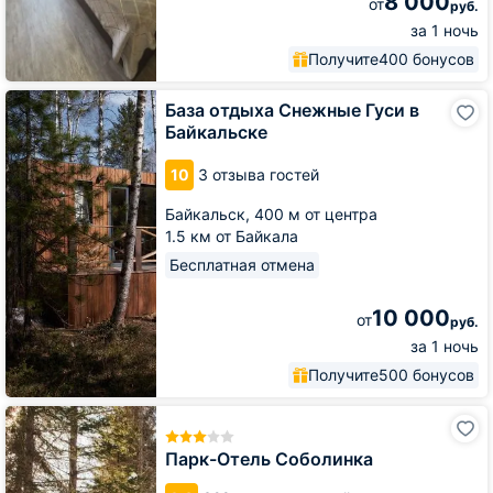
8 000
от
руб.
за 1 ночь
Получите
400 бонусов
База
База отдыха Снежные Гуси в
отдыха
Байкальске
Снежные
Гуси
10
3 отзыва гостей
в
Байкальске
Байкальск,
400 м от центра
1.5 км от Байкала
Бесплатная отмена
10 000
от
руб.
за 1 ночь
Получите
500 бонусов
Парк-
Отель
Соболинка
Парк-Отель Соболинка