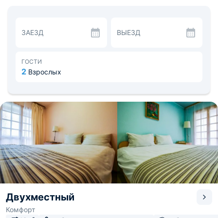
комнатах отдыха с удобными диванами, креслами и
телевизорами, где Вы можете расслабиться и
посмотреть любимую телепередачу или фильм, доступ
Wi-Fi предоставляется бесплатно.
ЗАЕЗД
ВЫЕЗД
В хостеле работает бар «Байкал», где у Вас будет
возможность выпить чашечку кофе или вкусно
пообедать. На этаже имеются оборудованные зоны со
всем необходимым для приготовления еды. Рядом есть
ГОСТИ
супермаркеты и продуктовый рынок.
2
Взрослых
На досуге возможно посетить театр, торговый центр
или спортивный комплекс, прогуляться по центральной
площади. На автобусе можно доехать до горнолыжного
курорта «Гора Соболиная». Ближайший
железнодорожный вокзал и аэропорт находятся в
Иркутске, расстояние составляет около 85 км.
Двухместный
Комфорт