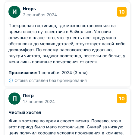
добавила продолжительное удовольствие в ваше
пребывание. Мы также гордимся тем, что можем
Игорь
И
10
предложить нашим гостям превосходные условия,
2 сентября 2024
такие как скидка на подъемники горы Соболиная и
Прекрасная гостиница, где можно остановиться на
доступ к бассейну, которые делают отдых еще
время своего путешествия в Байкальск. Условия
более приятным и насыщенным. Ваши слова
отличные в плане того, что тут есть все, продумана
вдохновляют нашу команду продолжать
обстановка до мелких деталей, отсутствует какой-либо
поддерживать высокий уровень сервиса. Мы
дискомфорт. По своему расположению идеально,
надеемся, что вы вернетесь к нам и снова ощутите
внутри чистота, выдают полотенца, постельное белье, у
удовольствие от пребывания. Спасибо, что
меня лишь приятные впечатления от отеля.
поделились своим опытом и выбрали наш хостел
для вашего путешествия! С уважением,
Проживание:
1 сентября 2024 (3 дня)
руководитель СПиР Елена Заплетина.
Отзыв оставлен без бронирования
Петр
П
10
17 апреля 2024
Чистый хостел
Жил в хостеле во время своего визита. Повезло, что в
этот период было мало постояльцев. Считай за низкую
цену получил хорошие условия проживания в комнате.