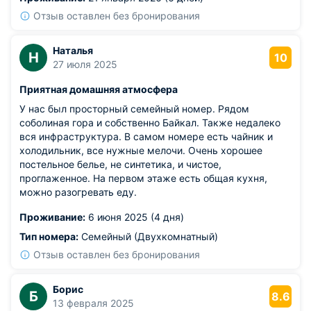
приходилось выключать его ночью.
Отзыв оставлен без бронирования
Наталья
Н
10
27 июля 2025
Приятная домашняя атмосфера
У нас был просторный семейный номер. Рядом
соболиная гора и собственно Байкал. Также недалеко
вся инфраструктура. В самом номере есть чайник и
холодильник, все нужные мелочи. Очень хорошее
постельное белье, не синтетика, и чистое,
проглаженное. На первом этаже есть общая кухня,
можно разогревать еду.
Проживание:
6 июня 2025 (4 дня)
Тип номера:
Семейный (Двухкомнатный)
Отзыв оставлен без бронирования
Борис
Б
8.6
13 февраля 2025