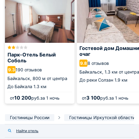
Гостевой дом Домашн
очаг
Парк-Отель Белый
Соболь
8 отзывов
9.8
190 отзывов
9.3
Байкальск,
1.3 км от центр
Байкальск,
800 м от центра
До реки Солзан
1.9 км
До Байкала
1.3 км
10 200
3 100
от
руб.
за 1 ночь
от
руб.
за 1 ночь
Гостиницы России
Гостиницы Иркутской области
Найти отель