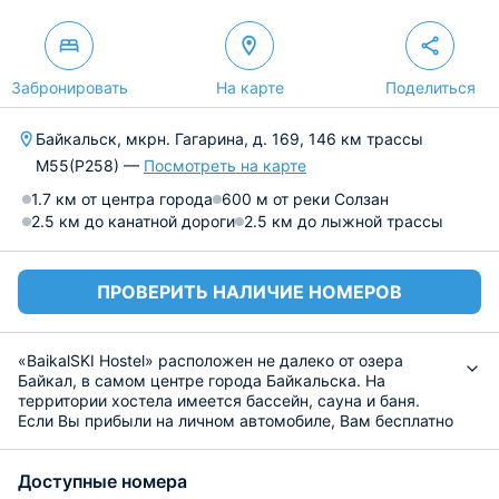
Забронировать
На карте
Поделиться
Байкальск, мкрн. Гагарина, д. 169, 146 км трассы
М55(Р258) —
Посмотреть на карте
1.7 км от центра города
600 м от реки Солзан
2.5 км до канатной дороги
2.5 км до лыжной трассы
ПРОВЕРИТЬ НАЛИЧИЕ НОМЕРОВ
«BaikalSKI Hostel» расположен не далеко от озера
Байкал, в самом центре города Байкальска. На
территории хостела имеется бассейн, сауна и баня.
Если Вы прибыли на личном автомобиле, Вам бесплатно
предоставят место на парковке.
В хостеле «Байкал Ски» Вас ожидают светлые и
Доступные номера
комфортные номера разных категорий. В обустроенных