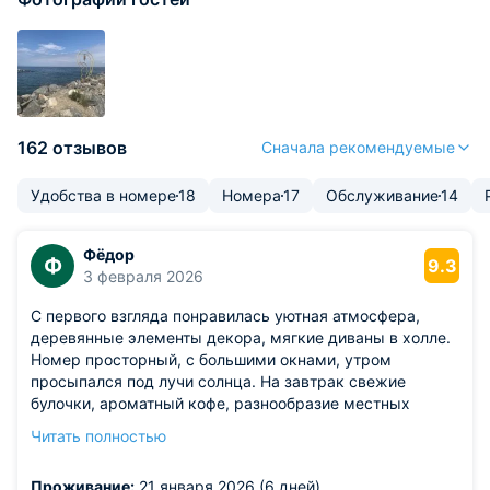
162 отзывов
Сначала рекомендуемые
Удобства в номере
18
Номера
17
Обслуживание
14
Фёдор
Ф
9.3
3 февраля 2026
С первого взгляда понравилась уютная атмосфера,
деревянные элементы декора, мягкие диваны в холле.
Номер просторный, с большими окнами, утром
просыпался под лучи солнца. На завтрак свежие
булочки, ароматный кофе, разнообразие местных
продуктов. Персонал отзывчивый, помогли
Читать полностью
организовать экскурсию на квадроциклах.
Из недостатков: в номере немного шумел кондиционер,
Проживание:
21 января 2026 (6 дней)