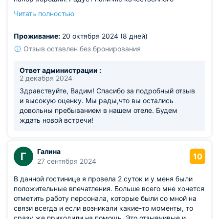
освещения в номере, удобно работать за ноутбуком или
Читать полностью
читать. Интернет быстрый, можно без проблем
смотреть фильмы.
Проживание:
20 октября 2024 (8 дней)
Из недостатков: шумоизоляция оставляет желать
лучшего, слышно соседей.
Отзыв оставлен без бронирования
Ответ администрации :
2 декабря 2024
Здравствуйте, Вадим! Спасибо за подробный отзыв
и высокую оценку. Мы рады,что вы остались
довольны пребыванием в нашем отеле. Будем
ждать новой встречи!
Галина
Г
10
27 сентября 2024
В данной гостинице я провела 2 суток и у меня были
положительные впечатления. Больше всего мне хочется
отметить работу персонала, которые были со мной на
связи всегда и если возникали какие-то моменты, то
сразу же приходили на помощь. Это отзывчивые и