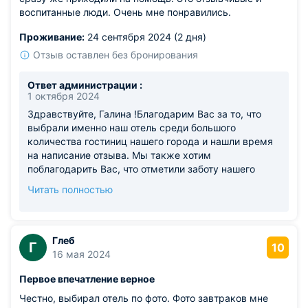
воспитанные люди. Очень мне понравились.
Проживание:
24 сентября 2024 (2 дня)
Отзыв оставлен без бронирования
Ответ администрации :
1 октября 2024
Здравствуйте, Галина !Благодарим Вас за то, что
выбрали именно наш отель среди большого
количества гостиниц нашего города и нашли время
на написание отзыва. Мы также хотим
поблагодарить Вас, что отметили заботу нашего
персонала, ведь это действительно так. Наша
Читать полностью
команда готова оказать содействие в любых
вопросах!Мы рады стать для Вас тем местом, где
Вы почувствуете себя как дома. Будем рады видеть
Вас вновь!
Глеб
Г
10
16 мая 2024
Первое впечатление верное
Честно, выбирал отель по фото. Фото завтраков мне