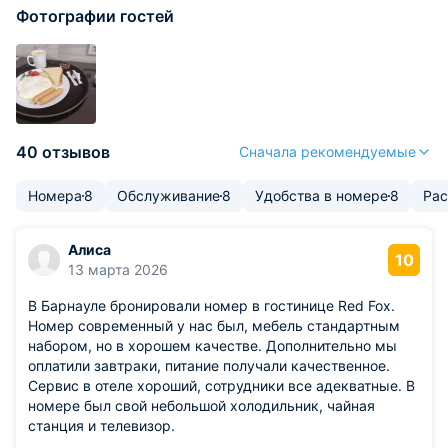
Фотографии гостей
40 отзывов
Сначала рекомендуемые
Номера
8
Обслуживание
8
Удобства в номере
8
Ра
Алиса
10
13 марта 2026
В Барнауле бронировали номер в гостинице Red Fox.
Номер современный у нас был, мебель стандартным
набором, но в хорошем качестве. Дополнительно мы
оплатили завтраки, питание получали качественное.
Сервис в отеле хороший, сотрудники все адекватные. В
номере был свой небольшой холодильник, чайная
станция и телевизор.