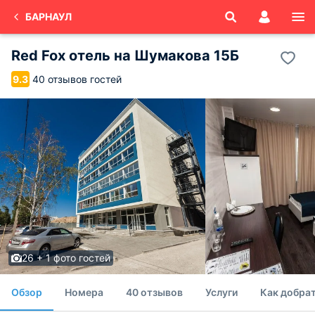
БАРНАУЛ
Red Fox отель на Шумакова 15Б
40 отзывов гостей
9.3
26 + 1 фото гостей
Обзор
Номера
40 отзывов
Услуги
Как добрат