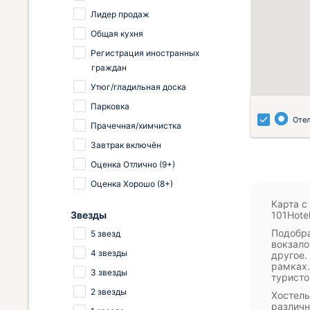
Лидер продаж
Общая кухня
Регистрация иностранных
граждан
Утюг/гладильная доска
Парковка
Оте
Прачечная/химчистка
Завтрак включён
Оценка Отлично (9+)
Оценка Хорошо (8+)
Карта с
Звезды
101Hote
Подобра
5 звезд
вокзало
4 звезды
другое.
рамках.
3 звезды
туристо
2 звезды
Хостелы
различн