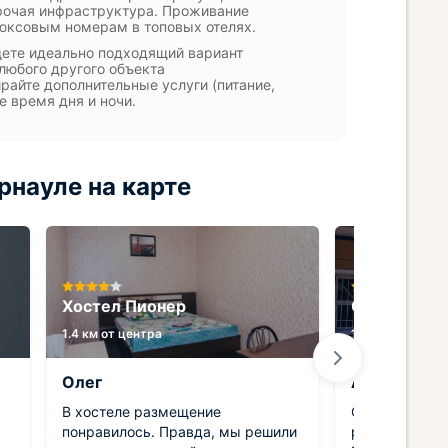
прочая инфраструктура. Проживание
люксовым номерам в топовых отелях.
ете идеально подходящий вариант
любого другого объекта
ирайте дополнительные услуги (питание,
е время дня и ночи.
рнауле на карте
Хостел Пионер
Отель 24
1.4 км от центра
1.4 км от центр
Олег
Александр
В хостеле размещение
Очень уютный
понравилось. Правда, мы решили
ресепшн вежл