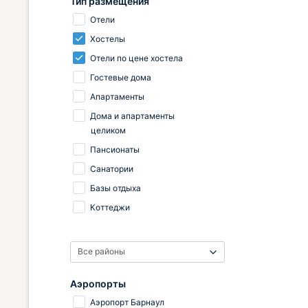
Тип размещения
Отели
Хостелы
Отели по цене хостела
Гостевые дома
Апартаменты
Дома и апартаменты
целиком
Пансионаты
Санатории
Базы отдыха
Коттеджи
Все районы
Аэропорты
Аэропорт Барнаул