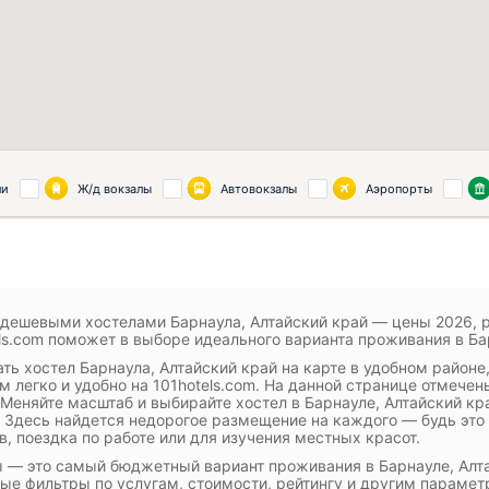
ли
Ж/д вокзалы
Автовокзалы
Аэропорты
 дешевыми хостелами Барнаула, Алтайский край — цены 2026, 
ls.com поможет в выборе идеального варианта проживания в Ба
ть хостел Барнаула, Алтайский край на карте в удобном район
м легко и удобно на 101hotels.com. На данной странице отмечен
 Меняйте масштаб и выбирайте хостел в Барнауле, Алтайский кр
 Здесь найдется недорогое размещение на каждого — будь это
в, поездка по работе или для изучения местных красот.
 — это самый бюджетный вариант проживания в Барнауле, Алта
ые фильтры по услугам, стоимости, рейтингу и другим парамет