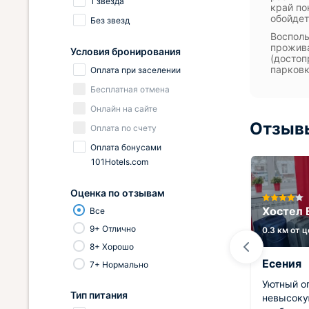
1 звезда
край по
обойдет
Без звезд
Восполь
прожива
Условия бронирования
(достоп
парковк
Оплата при заселении
Бесплатная отмена
Онлайн на сайте
Отзывы
Оплата по счету
Оплата бонусами
101Hotels.com
Оценка по отзывам
otel-
Гостиница Барнаул
Хостел 
Все
9+ Отлично
1 км от центра
0.3 км от 
8+ Хорошо
Светлана
Есения
7+ Нормально
а
Остались самые прекрасные
Уютный о
Тип питания
воспоминания. Понравилось
невысоку