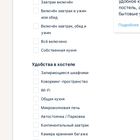
отношение, меня заселили в 4:00
удобное 
Завтрак включён
утра, без доплат., отношение
постель,
Включён завтрак и ужин
тихий,
персонала- всегда навстречу шли,
бытовые у
или обед
й
в номере был даже фен и все
доступ к
Подробнее
Подробнее
 и
необходимое. Спасибо большое за
возможно
Включён завтрак, обед и
с
уют и любовь к своей работе.
кухней. 
ужин
м.
недолго, 
Всё включено
нам отлич
Собственная кухня
мешало. 
м
а
Удобства в хостеле
Запирающиеся шкафчики
ку в
Коворкинг-пространство
ий
я
Wi-Fi
лые
Общая кухня
Микроволновая печь
Автостоянка / Парковка
Континентальный завтрак
Камера хранения багажа