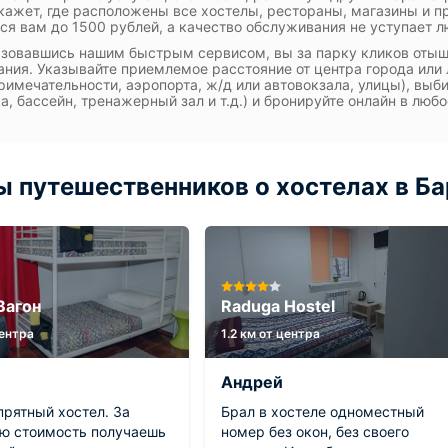
кажет, где расположены все хостелы, рестораны, магазины и 
ся вам до 1500 рублей, а качество обслуживания не уступает 
зовавшись нашим быстрым сервисом, вы за парку кликов отыщ
ния. Указывайте приемлемое расстояние от центра города или 
римечательности, аэропорта, ж/д или автовокзала, улицы), выб
а, бассейн, тренажерный зал и т.д.) и бронируйте онлайн в любо
 путешественников о хостелах в Ба
Вагон
Raduga Hostel
центра
1.2 км от центра
Андрей
прятный хостел. За
Брал в хостеле одноместный
ю стоимость получаешь
номер без окон, без своего